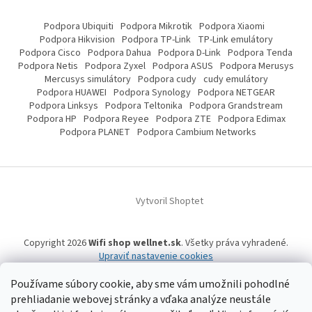
Podpora Ubiquiti
Podpora Mikrotik
Podpora Xiaomi
Podpora Hikvision
Podpora TP-Link
TP-Link emulátory
Podpora Cisco
Podpora Dahua
Podpora D-Link
Podpora Tenda
Podpora Netis
Podpora Zyxel
Podpora ASUS
Podpora Merusys
Mercusys simulátory
Podpora cudy
cudy emulátory
Podpora HUAWEI
Podpora Synology
Podpora NETGEAR
Podpora Linksys
Podpora Teltonika
Podpora Grandstream
Podpora HP
Podpora Reyee
Podpora ZTE
Podpora Edimax
Podpora PLANET
Podpora Cambium Networks
Vytvoril Shoptet
Copyright 2026
Wifi shop wellnet.sk
. Všetky práva vyhradené.
Upraviť nastavenie cookies
Používame súbory cookie, aby sme vám umožnili pohodlné
prehliadanie webovej stránky a vďaka analýze neustále
Wifi shop wellnet.sk prevádzkuje spoločnosť WELLNET, s.r.o.,
IČO: 36484610,