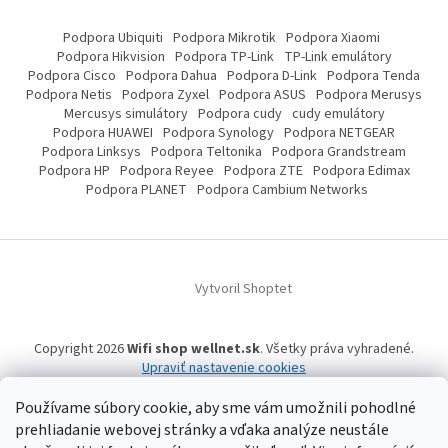
Podpora Ubiquiti
Podpora Mikrotik
Podpora Xiaomi
Podpora Hikvision
Podpora TP-Link
TP-Link emulátory
Podpora Cisco
Podpora Dahua
Podpora D-Link
Podpora Tenda
Podpora Netis
Podpora Zyxel
Podpora ASUS
Podpora Merusys
Mercusys simulátory
Podpora cudy
cudy emulátory
Podpora HUAWEI
Podpora Synology
Podpora NETGEAR
Podpora Linksys
Podpora Teltonika
Podpora Grandstream
Podpora HP
Podpora Reyee
Podpora ZTE
Podpora Edimax
Podpora PLANET
Podpora Cambium Networks
Vytvoril Shoptet
Copyright 2026
Wifi shop wellnet.sk
. Všetky práva vyhradené.
Upraviť nastavenie cookies
Používame súbory cookie, aby sme vám umožnili pohodlné
prehliadanie webovej stránky a vďaka analýze neustále
Wifi shop wellnet.sk prevádzkuje spoločnosť WELLNET, s.r.o.,
IČO: 36484610,