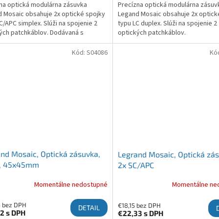
na optická modulárna zásuvka
Precízna optická modulárna zásuv
 Mosaic obsahuje 2x optické spojky
Legand Mosaic obsahuje 2x optick
C/APC simplex. Slúži na spojenie 2
typu LC duplex. Slúži na spojenie 2
ých patchkáblov. Dodávaná s
optických patchkáblov.
nými záslepkami.
Kód:
S04086
Kó
nd Mosaic, Optická zásuvka,
Legrand Mosaic, Optická zás
T, 45x45mm
2x SC/APC
Momentálne nedostupné
Momentálne ne
4 bez DPH
€18,15 bez DPH
DETAIL
02
s DPH
€22,33
s DPH