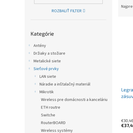
Najpre
ROZBALIŤ FILTER
Výpis
Preskočiť kategórie
Kategórie
Antény
Držiaky a stožiare
Metalické siete
Sieťové prvky
LAN siete
Náradie a inštalačný materiál
Legra
Mikrotik
zásuv
Wireless pre domácnosti a kanceláriu
ETH routre
Switche
€30,4
RouterBOARD
€37,
Wireless systémy