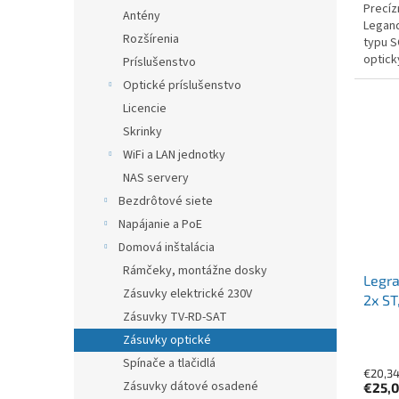
Precíz
Antény
Legand
Rozšírenia
typu S
optick
Príslušenstvo
ochran
Optické príslušenstvo
Licencie
Skrinky
WiFi a LAN jednotky
NAS servery
Bezdrôtové siete
Napájanie a PoE
Domová inštalácia
Rámčeky, montážne dosky
Legra
Zásuvky elektrické 230V
2x S
Zásuvky TV-RD-SAT
Zásuvky optické
Spínače a tlačidlá
€20,3
Zásuvky dátové osadené
€25,