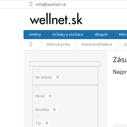
Prejsť na obsah
info@wellnet.sk
Antény
Držiaky a stožiare
Ubiquiti
Mikr
Domov
Sieťové prvky
Domová inštalácia
Z
Bočný panel
Zás
Najpr
Na sklade
0
Akcia
0
Novinka
0
Tip
0
Raden