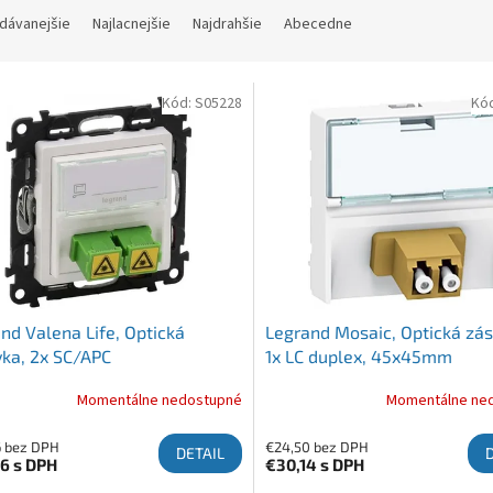
dávanejšie
Najlacnejšie
Najdrahšie
Abecedne
 produktov
Kód:
S05228
Kó
nd Valena Life, Optická
Legrand Mosaic, Optická zás
ka, 2x SC/APC
1x LC duplex, 45x45mm
Momentálne nedostupné
Momentálne ne
6 bez DPH
€24,50 bez DPH
DETAIL
46
s DPH
€30,14
s DPH