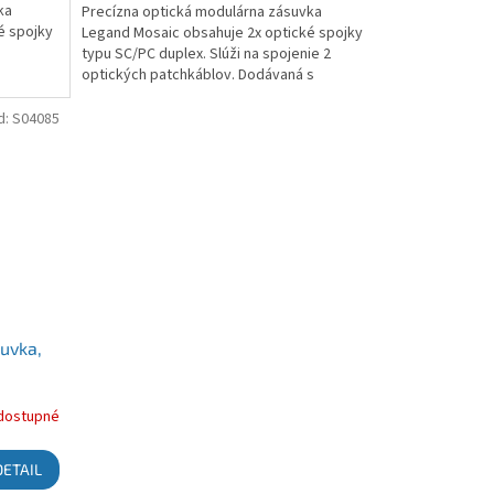
ka
Precízna optická modulárna zásuvka
é spojky
Legand Mosaic obsahuje 2x optické spojky
typu SC/PC duplex. Slúži na spojenie 2
optických patchkáblov. Dodávaná s
ochrannými záslepkami.
d:
S04085
uvka,
dostupné
DETAIL