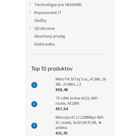
Technológie pre HEADEND
Repasované IT
Služby
Výrobcovia
Ukončený predaj
Elektronika
Top 10 produktov
MikroTik SXTsq 5 ac, AC866, 16
dBi, 23 dBm, L3
€58,48
TP-LINK Archer AX23, WiFi
router, AX1800
€57,54
Mercusys AC12 1200Mbps WiFi
AC router, 5x10/100 RJ45, 4x
anténa
€21,93