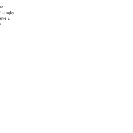
ka
é spojky
enie 2
s
 prvky výpisu