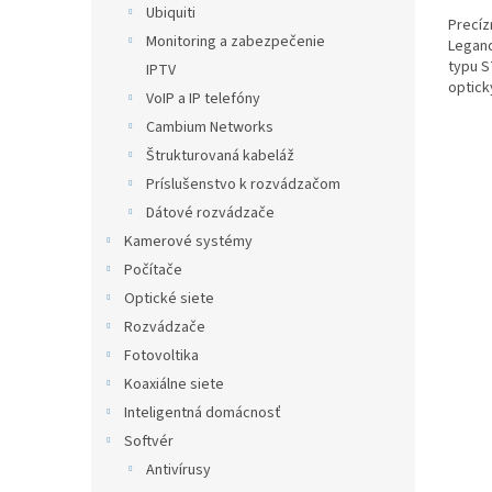
Ubiquiti
Precíz
Monitoring a zabezpečenie
Legand
typu S
IPTV
optick
VoIP a IP telefóny
ochran
Cambium Networks
Štrukturovaná kabeláž
Príslušenstvo k rozvádzačom
Dátové rozvádzače
Kamerové systémy
Počítače
Optické siete
Rozvádzače
Fotovoltika
Koaxiálne siete
Inteligentná domácnosť
Softvér
Antivírusy