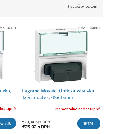
5
položiek celkom
d:
S04088
Kód:
S04087
uvka,
Legrand Mosaic, Optická zásuvka,
1x SC duplex, 45x45mm
dostupné
Momentálne nedostupné
€20,34 bez DPH
DETAIL
DETAIL
€25,02
s DPH