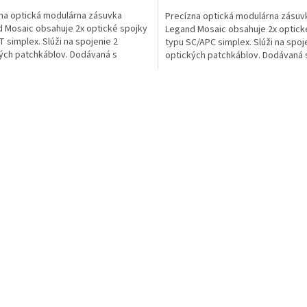
na optická modulárna zásuvka
Precízna optická modulárna zásuv
 Mosaic obsahuje 2x optické spojky
Legand Mosaic obsahuje 2x optick
T simplex. Slúži na spojenie 2
typu SC/APC simplex. Slúži na spoj
ých patchkáblov. Dodávaná s
optických patchkáblov. Dodávaná 
nými záslepkami.
ochrannými záslepkami.
Ovládacie