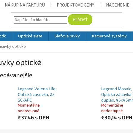
NÁKUP NA FAKTÚRU
PROJEKTOVÉ CENY
NACENENIE
HĽADAŤ
otik
Optické siete
Sieťové prvky
Kamerové systémy
ásuvky optické
uvky optické
edávanejšie
Legrand Valena Life,
Legrand Mosaic,
Optická zásuvka, 2x
Optická zásuvka,
SC/APC
duplex, 45x45m
Momentálne
Momentálne
nedostupné
nedostupné
€37,46
s DPH
€30,14
s DPH
ie produktov