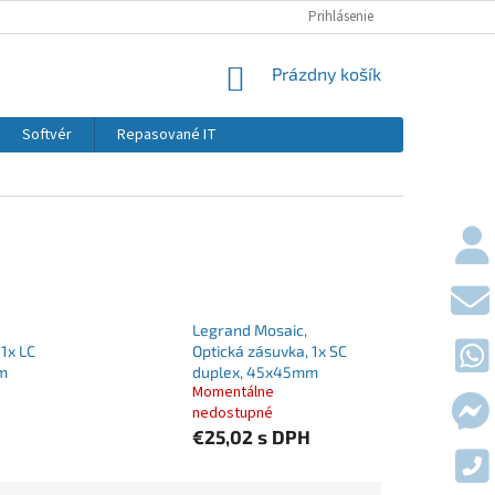
KONTAKTY
DOPRAVY A PLATBY
Prihlásenie
OBCHODNÉ PODMIE
NÁKUPNÝ KOŠÍK
Prázdny košík
Softvér
Repasované IT
Legrand Mosaic,
 1x LC
Optická zásuvka, 1x SC
m
duplex, 45x45mm
Momentálne
nedostupné
€25,02
s DPH