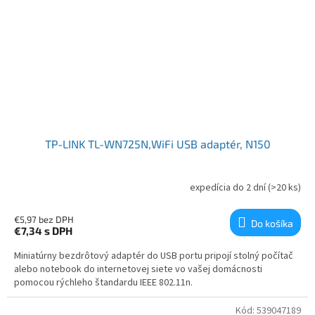
TP-LINK TL-WN725N,WiFi USB adaptér, N150
expedícia do 2 dní
(>20 ks)
€5,97 bez DPH
Do košíka
€7,34
s DPH
Miniatúrny bezdrôtový adaptér do USB portu pripojí stolný počítač
alebo notebook do internetovej siete vo vašej domácnosti
pomocou rýchleho štandardu IEEE 802.11n.
Kód:
539047189