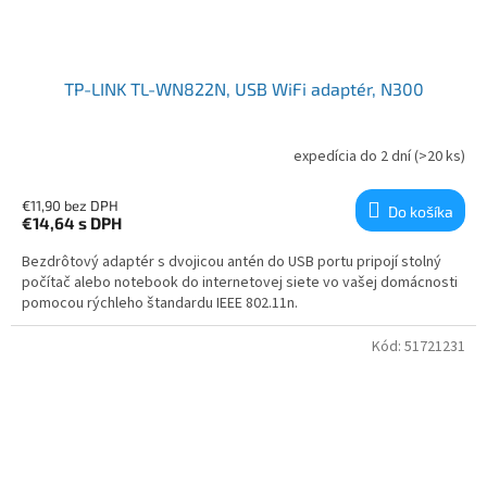
TP-LINK TL-WN822N, USB WiFi adaptér, N300
expedícia do 2 dní
(>20 ks)
€11,90 bez DPH
Do košíka
€14,64
s DPH
Bezdrôtový adaptér s dvojicou antén do USB portu pripojí stolný
počítač alebo notebook do internetovej siete vo vašej domácnosti
pomocou rýchleho štandardu IEEE 802.11n.
Kód:
51721231