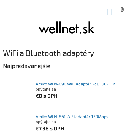
Prejsť na obsah
NÁKUP
WiFi a Bluetooth adaptéry
Najpredávanejšie
Amiko WLN-890 WiFi adaptér 2dBi 802.11n
opýtajte sa
€8
s DPH
Amiko WLN-861 WiFi adaptér 150Mbps
opýtajte sa
€7,38
s DPH