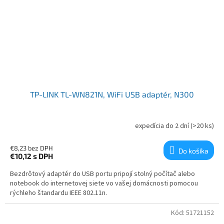
TP-LINK TL-WN821N, WiFi USB adaptér, N300
expedícia do 2 dní
(>20 ks)
€8,23 bez DPH
Do košíka
€10,12
s DPH
Bezdrôtový adaptér do USB portu pripojí stolný počítač alebo
notebook do internetovej siete vo vašej domácnosti pomocou
rýchleho štandardu IEEE 802.11n.
Kód:
51721152