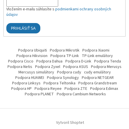
Vložením e-mailu súhlasíte s
podmienkami ochrany osobných
údajov
PRIHLÁSIŤ SA
Podpora Ubiquiti
Podpora Mikrotik
Podpora Xiaomi
Podpora Hikvision
Podpora TP-Link
TP-Link emulátory
Podpora Cisco
Podpora Dahua
Podpora D-Link
Podpora Tenda
Podpora Netis
Podpora Zyxel
Podpora ASUS
Podpora Merusys
Mercusys simulátory
Podpora cudy
cudy emulátory
Podpora HUAWEI
Podpora Synology
Podpora NETGEAR
Podpora Linksys
Podpora Teltonika
Podpora Grandstream
Podpora HP
Podpora Reyee
Podpora ZTE
Podpora Edimax
Podpora PLANET
Podpora Cambium Networks
Vytvoril Shoptet