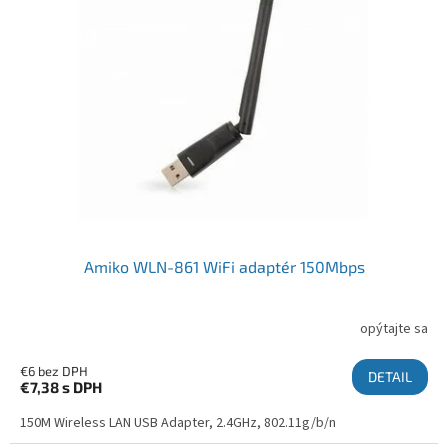
Amiko WLN-861 WiFi adaptér 150Mbps
opýtajte sa
€6 bez DPH
DETAIL
€7,38
s DPH
150M Wireless LAN USB Adapter, 2.4GHz, 802.11g/b/n