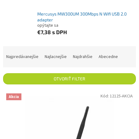
Mercusys MW300UM 300Mbps N Wifi USB 2.0
adapter
opýtajte sa
€7,38
s DPH
Radenie produktov
Najpredávanejšie
Najlacnejšie
Najdrahšie
Abecedne
OTVORIŤ FILTER
Výpis produktov
Kód:
12125-AKCIA
Akcia