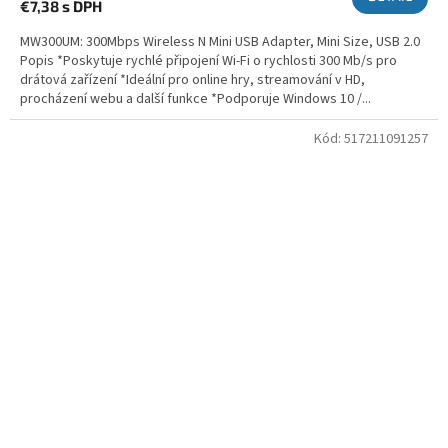
€7,38
s DPH
MW300UM: 300Mbps Wireless N Mini USB Adapter, Mini Size, USB 2.0
Popis *Poskytuje rychlé připojení Wi-Fi o rychlosti 300 Mb/s pro
drátová zařízení *Ideální pro online hry, streamování v HD,
procházení webu a další funkce *Podporuje Windows 10 /...
Kód:
517211091257