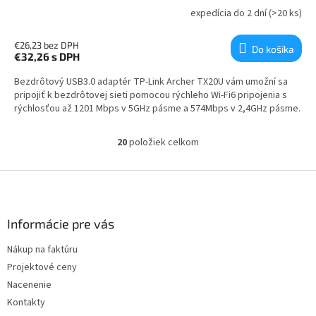
expedícia do 2 dní
(>20 ks)
€26,23 bez DPH
Do košíka
€32,26
s DPH
Bezdrôtový USB3.0 adaptér TP-Link Archer TX20U vám umožní sa
pripojiť k bezdrôtovej sieti pomocou rýchleho Wi-Fi6 pripojenia s
rýchlosťou až 1201 Mbps v 5GHz pásme a 574Mbps v 2,4GHz pásme.
20
položiek celkom
Ovládacie prvky výpisu
Zápätie
Informácie pre vás
Nákup na faktúru
Projektové ceny
Nacenenie
Kontakty