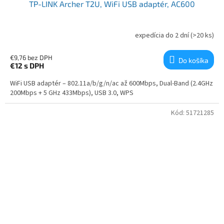
TP-LINK Archer T2U, WiFi USB adaptér, AC600
expedícia do 2 dní
(>20 ks)
€9,76 bez DPH
Do košíka
€12
s DPH
WiFi USB adaptér – 802.11a/b/g/n/ac až 600Mbps, Dual-Band (2.4GHz
200Mbps + 5 GHz 433Mbps), USB 3.0, WPS
Kód:
51721285