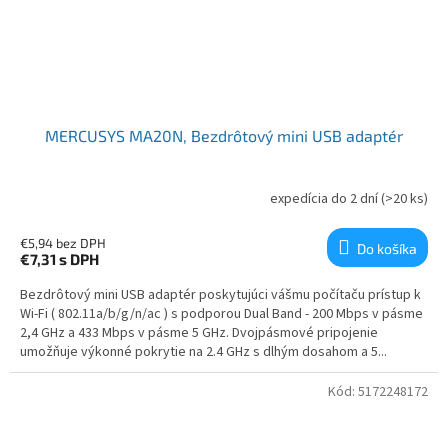
MERCUSYS MA20N, Bezdrôtový mini USB adaptér
expedícia do 2 dní
(>20 ks)
€5,94 bez DPH
Do košíka
€7,31
s DPH
Bezdrôtový mini USB adaptér poskytujúci vášmu počítaču prístup k
Wi-Fi ( 802.11a/b/g/n/ac ) s podporou Dual Band - 200 Mbps v pásme
2,4 GHz a 433 Mbps v pásme 5 GHz. Dvojpásmové pripojenie
umožňuje výkonné pokrytie na 2.4 GHz s dlhým dosahom a 5...
Kód:
5172248172