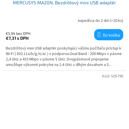
MERCUSYS MA20N, Bezdrôtový mini USB adaptér
expedícia do 2 dní
(>20 ks)
€5,94 bez DPH
Do košíka
€7,31
s DPH
Bezdrôtový mini USB adaptér poskytujúci vášmu počítaču prístup k
Wi-Fi ( 802.11a/b/g/n/ac ) s podporou Dual Band - 200 Mbps v pásme
2,4 GHz a 433 Mbps v pásme 5 GHz. Dvojpásmové pripojenie
umožňuje výkonné pokrytie na 2.4 GHz s dlhým dosahom a 5...
Kód:
S05790