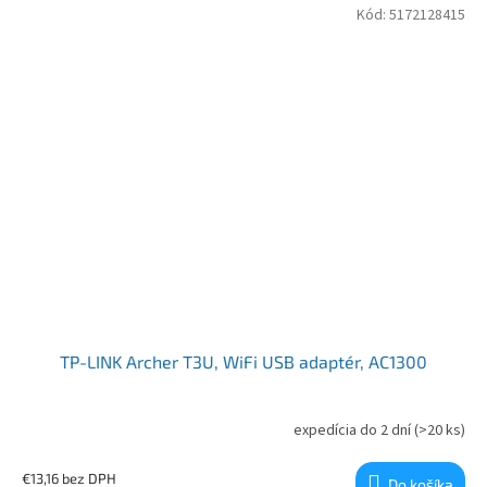
Kód:
5172128415
TP-LINK Archer T3U, WiFi USB adaptér, AC1300
expedícia do 2 dní
(>20 ks)
€13,16 bez DPH
Do košíka