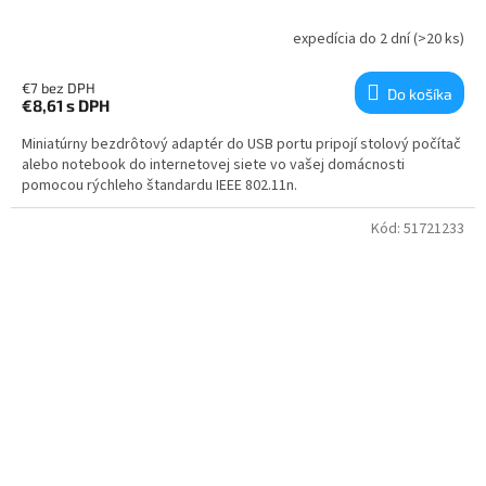
expedícia do 2 dní
(>20 ks)
€7 bez DPH
Do košíka
€8,61
s DPH
Miniatúrny bezdrôtový adaptér do USB portu pripojí stolový počítač
alebo notebook do internetovej siete vo vašej domácnosti
pomocou rýchleho štandardu IEEE 802.11n.
Kód:
51721233