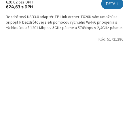
€20,02 bez DPH
DETAIL
€24,63
s DPH
Bezdrôtový USB3.0 adaptér TP-Link Archer TX20U vám umožní sa
pripojiť k bezdrôtovej sieti pomocou rýchleho Wi-Fi6 pripojenia s
rýchlosťou až 1201 Mbps v 5GHz pásme a 574Mbps v 2,4GHz pásme.
Kód:
51721286