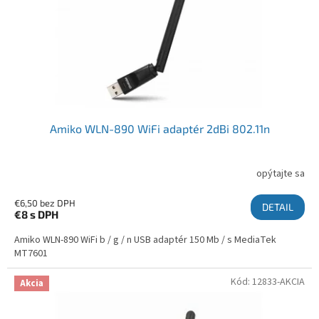
Amiko WLN-890 WiFi adaptér 2dBi 802.11n
opýtajte sa
€6,50 bez DPH
DETAIL
€8
s DPH
Amiko WLN-890 WiFi b / g / n USB adaptér 150 Mb / s MediaTek
MT7601
Kód:
12833-AKCIA
Akcia