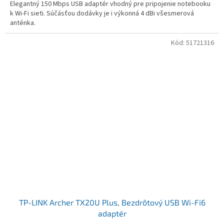
Elegantný 150 Mbps USB adaptér vhodný pre pripojenie notebooku
k Wi-Fi sieti. Súčásťou dodávky je i výkonná 4 dBi všesmerová
anténka.
Kód:
51721316
TP-LINK Archer TX20U Plus, Bezdrôtový USB Wi-Fi6
adaptér