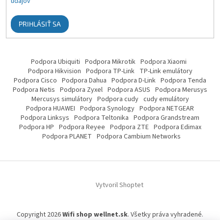
údajov
PRIHLÁSIŤ SA
Podpora Ubiquiti
Podpora Mikrotik
Podpora Xiaomi
Podpora Hikvision
Podpora TP-Link
TP-Link emulátory
Podpora Cisco
Podpora Dahua
Podpora D-Link
Podpora Tenda
Podpora Netis
Podpora Zyxel
Podpora ASUS
Podpora Merusys
Mercusys simulátory
Podpora cudy
cudy emulátory
Podpora HUAWEI
Podpora Synology
Podpora NETGEAR
Podpora Linksys
Podpora Teltonika
Podpora Grandstream
Podpora HP
Podpora Reyee
Podpora ZTE
Podpora Edimax
Podpora PLANET
Podpora Cambium Networks
Vytvoril Shoptet
Copyright 2026
Wifi shop wellnet.sk
. Všetky práva vyhradené.