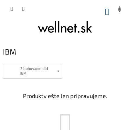
Prejsť na obsah
NÁKUP
IBM
Zálohovanie dát
IBM
Produkty ešte len pripravujeme.