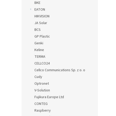
BKE
EATON
HIKVISION
JA Solar
BCS
GP Plastic
Genki
Keline
TERMA
CELLCO24
Cellco Communications Sp. z o. o
Cudy
Optronet
V-Solution
Fujikura Europe Ltd
CONTEG
Raspberry