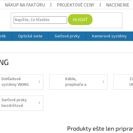
NÁKUP NA FAKTÚRU
PROJEKTOVÉ CENY
NACENENIE
HĽADAŤ
otik
Optické siete
Sieťové prvky
Kamerové systémy
ING
Dohľadové
Káble,
Z
systémy VIKING
prepínače a
U
redukcie VIKING
Sieťové prvky
bezdrôtové
VIKING
Produkty ešte len pripr