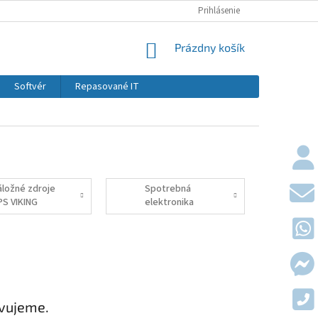
KONTAKTY
DOPRAVY A PLATBY
Prihlásenie
OBCHODNÉ PODMIE
NÁKUPNÝ KOŠÍK
Prázdny košík
Softvér
Repasované IT
áložné zdroje
Spotrebná
PS VIKING
elektronika
VIKING
avujeme.