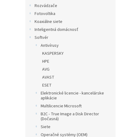
Rozvádzače
Fotovoltika
Koaxiálne siete
Inteligentná domácnosť
Softvér
Antivírusy
KASPERSKY
HPE
AVG
AVAST
ESET
Elektronické licencie - kancelárske
aplikácie
Multilicencie Microsoft
B2C - True Image a Disk Director
(Dočasná)
Siete
Operačné systémy (OEM)