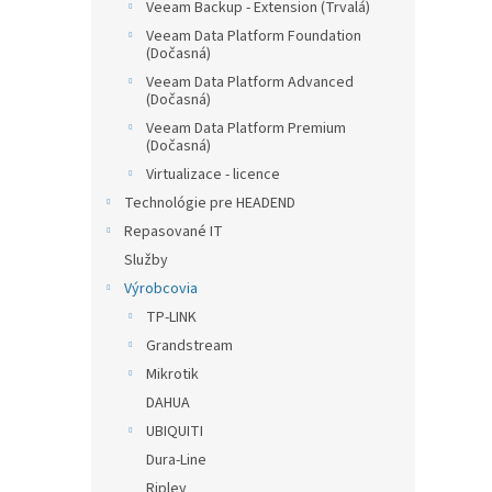
Veeam Backup - Extension (Trvalá)
Veeam Data Platform Foundation
(Dočasná)
Veeam Data Platform Advanced
(Dočasná)
Veeam Data Platform Premium
(Dočasná)
Virtualizace - licence
Technológie pre HEADEND
Repasované IT
Služby
Výrobcovia
TP-LINK
Grandstream
Mikrotik
DAHUA
UBIQUITI
Dura-Line
Ripley