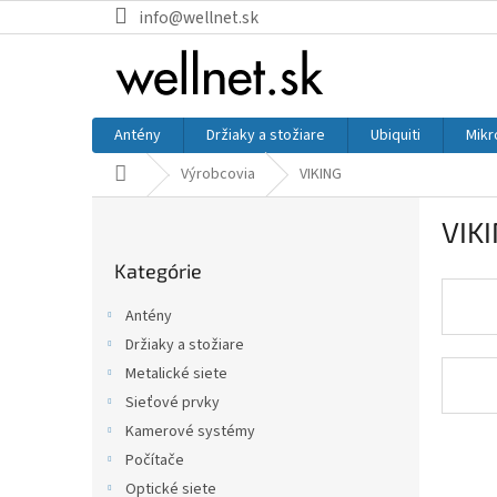
Prejsť na obsah
info@wellnet.sk
Antény
Držiaky a stožiare
Ubiquiti
Mikr
Domov
Výrobcovia
VIKING
Bočný panel
VIK
Preskočiť kategórie
Kategórie
Antény
Držiaky a stožiare
Metalické siete
Sieťové prvky
Kamerové systémy
Počítače
Optické siete