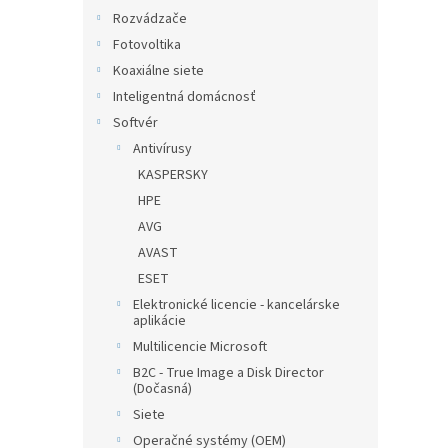
Rozvádzače
Fotovoltika
Koaxiálne siete
Inteligentná domácnosť
Softvér
Antivírusy
KASPERSKY
HPE
AVG
AVAST
ESET
Elektronické licencie - kancelárske
aplikácie
Multilicencie Microsoft
B2C - True Image a Disk Director
(Dočasná)
Siete
Operačné systémy (OEM)