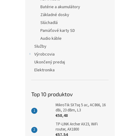
Batérie a akumulátory
Základné dosky
Slúchadlá
Pamäťové karty SD
Audio káble
Služby
Výrobcovia
Ukončený predaj
Elektronika
Top 10 produktov
MikroTik SXTsq 5 ac, AC866, 16
dBi, 23 dBm, L3
€58,48
TP-LINK Archer AX23, WiFi
router, AX1800
€57,54