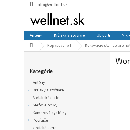
Prejsť na obsah
info@wellnet.sk
Antény
Držiaky a stožiare
Ubiquiti
Mikr
Domov
Repasované IT
Dokovacie stanice pre n
Bočný panel
Wor
Preskočiť kategórie
Kategórie
Antény
Držiaky a stožiare
Metalické siete
Sieťové prvky
Kamerové systémy
Počítače
Optické siete