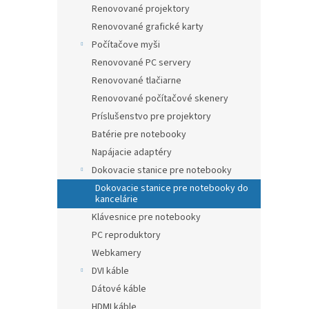
Renovované projektory
Renovované grafické karty
Počítačove myši
Renovované PC servery
Renovované tlačiarne
Renovované počítačové skenery
Príslušenstvo pre projektory
Batérie pre notebooky
Napájacie adaptéry
Dokovacie stanice pre notebooky
Dokovacie stanice pre notebooky do
kancelárie
Klávesnice pre notebooky
PC reproduktory
Webkamery
DVI káble
Dátové káble
HDMI káble