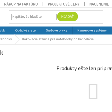
NÁKUP NA FAKTÚRU
PROJEKTOVÉ CENY
NACENENIE
HĽADAŤ
otik
Optické siete
Sieťové prvky
Kamerové systémy
otebooky
Dokovacie stanice pre notebooky do kancelárie
k
Produkty ešte len pripr