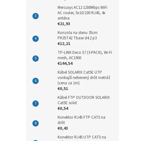
Mercusys AC12 1200Mbps WiFi
AC router, 5x10/100 RJ45, 4x
anténa
€21,93
Konzola na stenu 35cm
PK35T42 Tbase d4.2 p3
€12,21
TP-LINK Deco S7 (3-PACK), Wi-Fi
mesh, AC1900
€144,54
Kábel SOLARIX Cat5E UTP
vonkajší netienený drôt metráž
(cena za 1m)
€0,51
Kábel FTP OUTDOOR SOLARIX
Cat5E solid
€0,54
Konektor RJ45 FTP CAT5 na
drôt
€0,43
Konektor RJ45 UTP CAT5 na