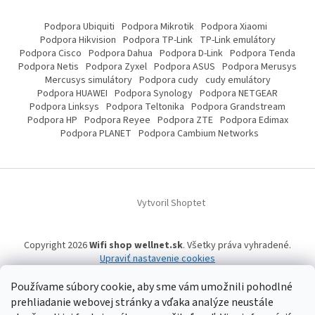
Podpora Ubiquiti
Podpora Mikrotik
Podpora Xiaomi
Podpora Hikvision
Podpora TP-Link
TP-Link emulátory
Podpora Cisco
Podpora Dahua
Podpora D-Link
Podpora Tenda
Podpora Netis
Podpora Zyxel
Podpora ASUS
Podpora Merusys
Mercusys simulátory
Podpora cudy
cudy emulátory
Podpora HUAWEI
Podpora Synology
Podpora NETGEAR
Podpora Linksys
Podpora Teltonika
Podpora Grandstream
Podpora HP
Podpora Reyee
Podpora ZTE
Podpora Edimax
Podpora PLANET
Podpora Cambium Networks
Vytvoril Shoptet
Copyright 2026
Wifi shop wellnet.sk
. Všetky práva vyhradené.
Upraviť nastavenie cookies
Používame súbory cookie, aby sme vám umožnili pohodlné
prehliadanie webovej stránky a vďaka analýze neustále
Wifi shop wellnet.sk prevádzkuje spoločnosť WELLNET, s.r.o.,
IČO: 36484610,