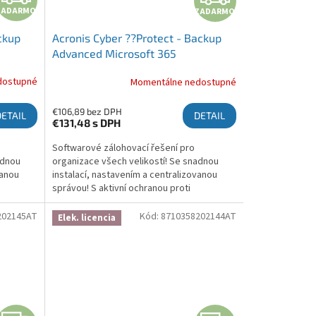
ZADARMO
ZADARMO
ckup
Acronis Cyber ??Protect - Backup
Advanced Microsoft 365
s, 1
Subscription License 5 Seats, 1 Year
dostupné
Momentálne nedostupné
- Renewal
€106,89 bez DPH
DETAIL
DETAIL
€131,48
s DPH
Softwarové zálohovací řešení pro
adnou
organizace všech velikostí! Se snadnou
vanou
instalací, nastavením a centralizovanou
správou! S aktivní ochranou proti
brání
ransomwaru, která chrání zálohy a brání
šifrování! Více informací zde:...
202145AT
Kód:
8710358202144AT
Elek. licencia