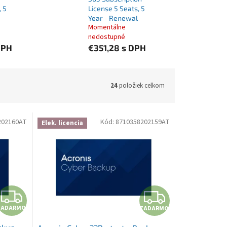
, 5
License 5 Seats, 5
Year - Renewal
Momentálne
nedostupné
DPH
€351,28
s DPH
24
položiek celkom
202160AT
Kód:
8710358202159AT
Elek. licencia
ZADARMO
ZADA
ZADARMO
ZADARMO