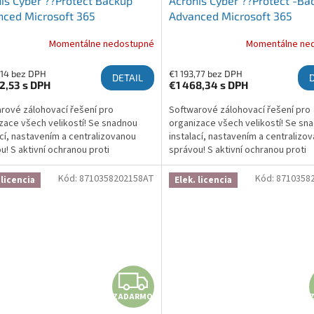
is Cyber ??Protect Backup
Acronis Cyber ??Protect -Ba
ced Microsoft 365
Advanced Microsoft 365
ription License 100 Seats, 5
Subscription License 25 Seat
Momentálne nedostupné
Momentálne ne
- Renewal
Year - Renewal
,14 bez DPH
€1 193,77 bez DPH
DETAIL
2,53
s DPH
€1 468,34
s DPH
rové zálohovací řešení pro
Softwarové zálohovací řešení pro
zace všech velikostí! Se snadnou
organizace všech velikostí! Se sn
ací, nastavením a centralizovanou
instalací, nastavením a centralizo
u! S aktivní ochranou proti
správou! S aktivní ochranou proti
waru, která chrání zálohy a brání
ransomwaru, která chrání zálohy a 
ní! Více informací zde:...
šifrování! Více informací zde:...
Kód:
8710358202158AT
Kód:
8710358
 licencia
Elek. licencia
ZADARMO
ZADARMO