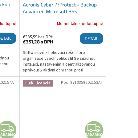
ackup
Acronis Cyber ??Protect - Backup
Advanced Microsoft 365
s, 5
Subscription License 5 Seats, 5 Year
dostupné
Momentálne nedostupné
€285,59 bez DPH
DETAIL
DETAIL
€351,28
s DPH
Softwarové zálohovací řešení pro
adnou
organizace všech velikostí! Se snadnou
vanou
instalací, nastavením a centralizovanou
správou! S aktivní ochranou proti
brání
ransomwaru, která chrání zálohy a brání
šifrování! Více informací zde:...
202154AT
Kód:
8710358202153AT
Elek. licencia
ZADARMO
ZADA
ZADARMO
ZADARMO