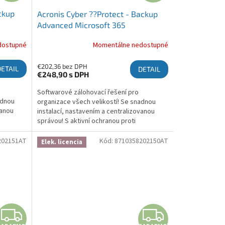
ckup
Acronis Cyber ??Protect - Backup
Advanced Microsoft 365
s, 3
Subscription License 5 Seats, 3 Year
dostupné
Momentálne nedostupné
- Renewal
€202,36 bez DPH
DETAIL
DETAIL
€248,90
s DPH
Softwarové zálohovací řešení pro
adnou
organizace všech velikostí! Se snadnou
vanou
instalací, nastavením a centralizovanou
správou! S aktivní ochranou proti
brání
ransomwaru, která chrání zálohy a brání
šifrování! Více informací zde:...
202151AT
Kód:
8710358202150AT
Elek. licencia
ZADARMO
ZADA