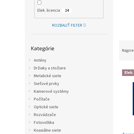
Elek. licencia
24
ROZBALIŤ FILTER
Preskočiť kategórie
Raden
Kategórie
Najpre
Antény
Držiaky a stožiare
Výpis
Elek.
Metalické siete
Sieťové prvky
Kamerové systémy
Počítače
Optické siete
Rozvádzače
Fotovoltika
Koaxiálne siete