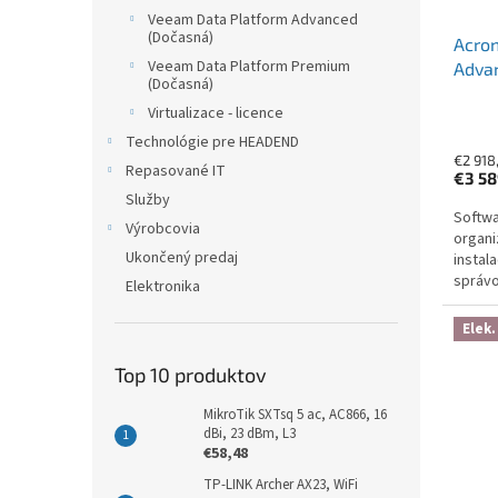
Veeam Data Platform Advanced
(Dočasná)
Acron
Veeam Data Platform Premium
Advan
(Dočasná)
Subsc
Virtualizace - licence
Year
Technológie pre HEADEND
€2 918
Repasované IT
€3 5
Služby
Softwa
Výrobcovia
organi
Ukončený predaj
instal
správo
Elektronika
ransom
šifrová
Elek.
Top 10 produktov
MikroTik SXTsq 5 ac, AC866, 16
dBi, 23 dBm, L3
€58,48
TP-LINK Archer AX23, WiFi