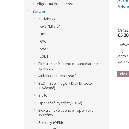
Acron
Inteligentná domácnosť
Advan
Softvér
Subsc
Antivírusy
Year 
KASPERSKY
€4 132
HPE
€5 08
AVG
Softwa
AVAST
organi
instal
ESET
správo
Elektronické licencie - kancelárske
ransom
aplikácie
šifrová
Elek.
Multilicencie Microsoft
B2C - True Image a Disk Director
(Dočasná)
Siete
Operačné systémy (OEM)
Elektronické licencie - operačné
systémy
Servery (OEM)