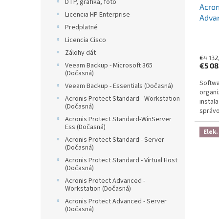
DTP, grafika, foto
Acron
Licencia HP Enterprise
Advan
Predplatné
Subsc
Year
Licencia Cisco
Zálohy dát
€4 132
Veeam Backup - Microsoft 365
€5 08
(Dočasná)
Softwa
Veeam Backup - Essentials (Dočasná)
organi
Acronis Protect Standard - Workstation
instal
(Dočasná)
správo
Acronis Protect Standard-WinServer
ransom
Ess (Dočasná)
šifrová
Elek.
Acronis Protect Standard - Server
(Dočasná)
Acronis Protect Standard - Virtual Host
(Dočasná)
Acronis Protect Advanced -
Workstation (Dočasná)
Acronis Protect Advanced - Server
(Dočasná)