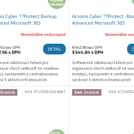
ZADARMO
is Cyber ??Protect Backup
Acronis Cyber ??Protect -Ba
ced Microsoft 365
Advanced Microsoft 365
ription License 100 Seats, 1
Subscription License 25 Seat
Momentálne nedostupné
Momentálne ne
- Renewal
Year - Renewal
,63 bez DPH
€442,96 bez DPH
DETAIL
7,96
s DPH
€544,84
s DPH
rové zálohovací řešení pro
Softwarové zálohovací řešení pro
zace všech velikostí! Se snadnou
organizace všech velikostí! Se sn
ací, nastavením a centralizovanou
instalací, nastavením a centralizo
u! S aktivní ochranou proti
správou! S aktivní ochranou proti
waru, která chrání zálohy a brání
ransomwaru, která chrání zálohy a 
ní! Více informací zde:...
šifrování! Více informací zde:...
Kód:
8710358202146AT
Kód:
8710358
 licencia
Elek. licencia