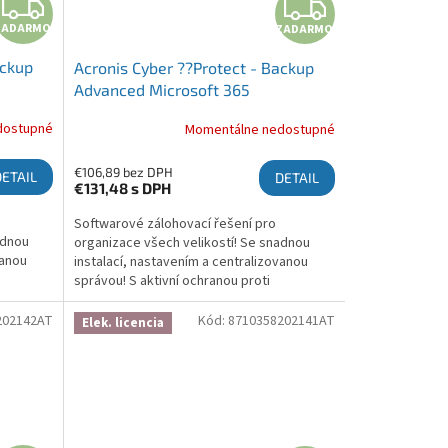
ZADARMO
ZADA
ZADARMO
ZADARMO
ackup
Acronis Cyber ??Protect - Backup
Advanced Microsoft 365
s, 1
Subscription License 5 Seats, 1 Year
dostupné
Momentálne nedostupné
€106,89 bez DPH
DETAIL
DETAIL
€131,48
s DPH
Softwarové zálohovací řešení pro
adnou
organizace všech velikostí! Se snadnou
vanou
instalací, nastavením a centralizovanou
správou! S aktivní ochranou proti
brání
ransomwaru, která chrání zálohy a brání
šifrování! Více informací zde:...
202142AT
Kód:
8710358202141AT
Elek. licencia