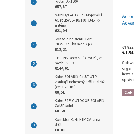
router, AX1800
€57,57
Mercusys AC12 1200Mbps WiFi
Acron
AC router, 5x10/100 RJ45, 4x
Advan
anténa
Subsc
€21,94
Year 
Konzola na stenu 35cm
PK35T42 Tbase d4.2 p3
€1 453
€12,21
€1 78
TP-LINK Deco S7 (3-PACK), Wi-Fi
Softwa
mesh, AC1900
organi
€144,61
instal
Kábel SOLARIX Cat5E UTP
správo
vonkajší netienený drôt metráž
ransom
(cena za 1m)
šifrová
€0,51
Elek.
Kábel FTP OUTDOOR SOLARIX
Cat5E solid
€0,54
Konektor RJ45 FTP CAT5 na
drôt
€0,43