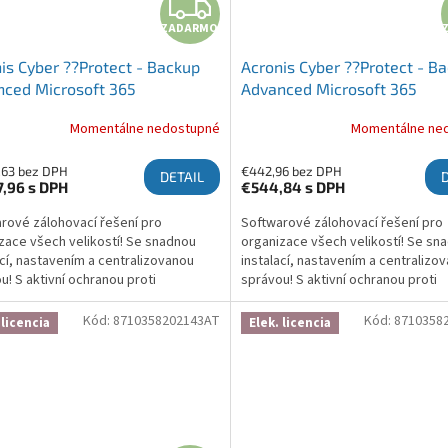
ZADARMO
ZADARMO
is Cyber ??Protect - Backup
Acronis Cyber ??Protect - B
ced Microsoft 365
Advanced Microsoft 365
ription License 100 Seats, 1
Subscription License 25 Seat
Momentálne nedostupné
Momentálne ne
Year
,63 bez DPH
€442,96 bez DPH
DETAIL
7,96
s DPH
€544,84
s DPH
rové zálohovací řešení pro
Softwarové zálohovací řešení pro
zace všech velikostí! Se snadnou
organizace všech velikostí! Se sn
ací, nastavením a centralizovanou
instalací, nastavením a centralizo
u! S aktivní ochranou proti
správou! S aktivní ochranou proti
waru, která chrání zálohy a brání
ransomwaru, která chrání zálohy a 
ní! Více informací zde:...
šifrování! Více informací zde:...
Kód:
8710358202143AT
Kód:
8710358
 licencia
Elek. licencia