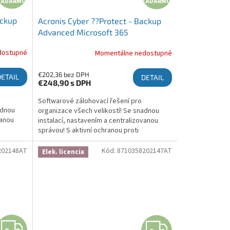
ZADARMO
ZADARMO
ackup
Acronis Cyber ??Protect - Backup
Advanced Microsoft 365
s, 3
Subscription License 5 Seats, 3 Year
dostupné
Momentálne nedostupné
€202,36 bez DPH
DETAIL
DETAIL
€248,90
s DPH
Softwarové zálohovací řešení pro
adnou
organizace všech velikostí! Se snadnou
vanou
instalací, nastavením a centralizovanou
správou! S aktivní ochranou proti
brání
ransomwaru, která chrání zálohy a brání
šifrování! Více informací zde:...
202148AT
Kód:
8710358202147AT
Elek. licencia
ZADARMO
ZADA