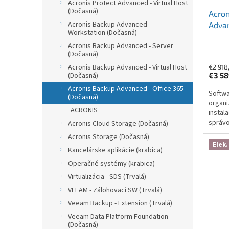
Acronis Protect Advanced - Virtual Host
(Dočasná)
Acron
Acronis Backup Advanced -
Advan
Workstation (Dočasná)
Subsc
Acronis Backup Advanced - Server
Year 
(Dočasná)
Acronis Backup Advanced - Virtual Host
€2 918
(Dočasná)
€3 5
Acronis Backup Advanced - Office 365
Softwa
(Dočasná)
organi
ACRONIS
instal
správo
Acronis Cloud Storage (Dočasná)
ransom
Acronis Storage (Dočasná)
šifrová
Elek.
Kancelárske aplikácie (krabica)
Operačné systémy (krabica)
Virtualizácia - SDS (Trvalá)
VEEAM - Zálohovací SW (Trvalá)
Veeam Backup - Extension (Trvalá)
Veeam Data Platform Foundation
(Dočasná)