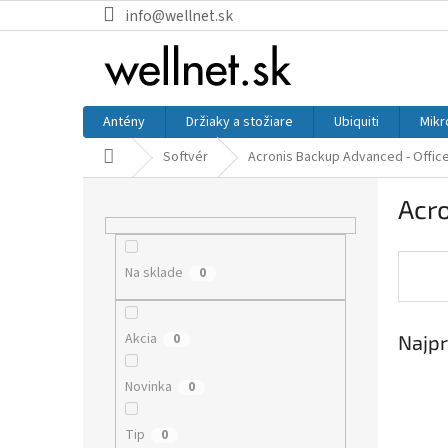
Prejsť na obsah
info@wellnet.sk
Antény
Držiaky a stožiare
Ubiquiti
Mikr
Domov
Softvér
Acronis Backup Advanced - Offic
Bočný panel
Acro
Na sklade
0
Akcia
0
Najpr
Novinka
0
Tip
0