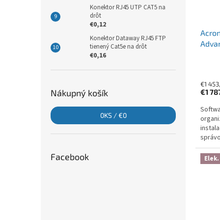
Konektor RJ45 UTP CAT5 na
drôt
€0,12
Acron
Konektor Dataway RJ45 FTP
Advan
tienený Cat5e na drôt
Subsc
€0,16
Year
€1 453
€1 78
Nákupný košík
Softwa
0
KS /
€0
organi
instal
správo
ransom
šifrová
Facebook
Elek.