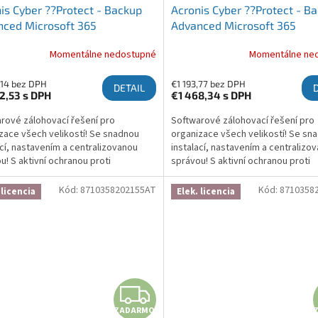
is Cyber ??Protect - Backup
Acronis Cyber ??Protect - B
ced Microsoft 365
Advanced Microsoft 365
ription License 100 Seats, 5
Subscription License 25 Seat
Momentálne nedostupné
Momentálne ne
Year
,14 bez DPH
€1 193,77 bez DPH
DETAIL
2,53
s DPH
€1 468,34
s DPH
rové zálohovací řešení pro
Softwarové zálohovací řešení pro
zace všech velikostí! Se snadnou
organizace všech velikostí! Se sn
ací, nastavením a centralizovanou
instalací, nastavením a centralizo
u! S aktivní ochranou proti
správou! S aktivní ochranou proti
waru, která chrání zálohy a brání
ransomwaru, která chrání zálohy a 
ní! Více informací zde:...
šifrování! Více informací zde:...
Kód:
8710358202155AT
Kód:
8710358
 licencia
Elek. licencia
ZADARMO
ZADARMO