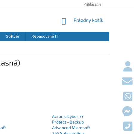
KONTAKTY
DOPRAVY A PLATBY
Prihlásenie
OBCHODNÉ PODMIE
NÁKUPNÝ KOŠÍK
Prázdny košík
Softvér
Repasované IT
časná)
Acronis Cyber ??
Protect - Backup
oft
Advanced Microsoft
365 Subscription