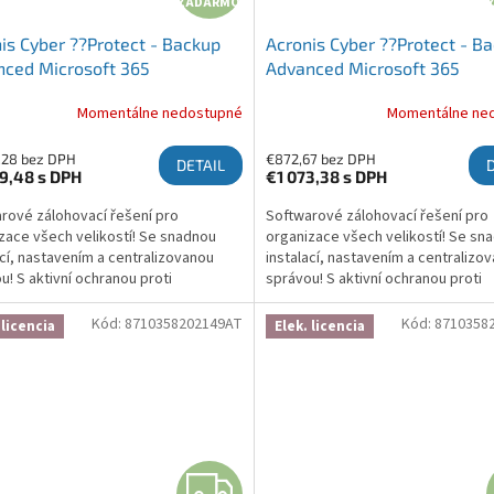
ZADARMO
is Cyber ??Protect - Backup
Acronis Cyber ??Protect - B
ced Microsoft 365
Advanced Microsoft 365
ription License 100 Seats, 3
Subscription License 25 Seat
Momentálne nedostupné
Momentálne ne
Year
,28 bez DPH
€872,67 bez DPH
DETAIL
89,48
s DPH
€1 073,38
s DPH
rové zálohovací řešení pro
Softwarové zálohovací řešení pro
zace všech velikostí! Se snadnou
organizace všech velikostí! Se sn
ací, nastavením a centralizovanou
instalací, nastavením a centralizo
u! S aktivní ochranou proti
správou! S aktivní ochranou proti
waru, která chrání zálohy a brání
ransomwaru, která chrání zálohy a 
ní! Více informací zde:...
šifrování! Více informací zde:...
Kód:
8710358202149AT
Kód:
8710358
 licencia
Elek. licencia
ZADARMO