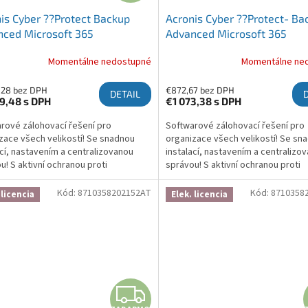
is Cyber ??Protect Backup
Acronis Cyber ??Protect- Ba
ced Microsoft 365
Advanced Microsoft 365
ription License 100 Seats, 3
Subscription License 25 Seat
Momentálne nedostupné
Momentálne ne
- Renewal
Year - Renewal
,28 bez DPH
€872,67 bez DPH
DETAIL
89,48
s DPH
€1 073,38
s DPH
rové zálohovací řešení pro
Softwarové zálohovací řešení pro
zace všech velikostí! Se snadnou
organizace všech velikostí! Se sn
ací, nastavením a centralizovanou
instalací, nastavením a centralizo
u! S aktivní ochranou proti
správou! S aktivní ochranou proti
waru, která chrání zálohy a brání
ransomwaru, která chrání zálohy a 
ní! Více informací zde:...
šifrování! Více informací zde:...
Kód:
8710358202152AT
Kód:
8710358
 licencia
Elek. licencia
ZADARMO