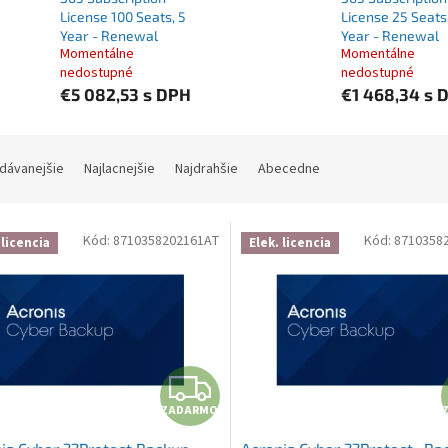
License 100 Seats, 5
License 25 Seats
Year - Renewal
Year - Renewal
Momentálne
Momentálne
nedostupné
nedostupné
€5 082,53
s DPH
€1 468,34
s 
ie produktov
dávanejšie
Najlacnejšie
Najdrahšie
Abecedne
 produktov
Kód:
8710358202161AT
Kód:
8710358
 licencia
Elek. licencia
ZADARMO
ZADARMO