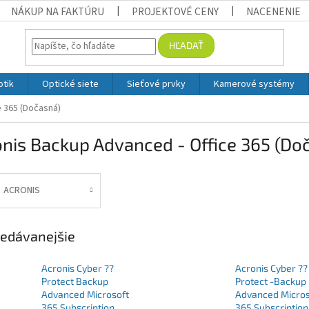
NÁKUP NA FAKTÚRU
PROJEKTOVÉ CENY
NACENENIE
HĽADAŤ
otik
Optické siete
Sieťové prvky
Kamerové systémy
e 365 (Dočasná)
nis Backup Advanced - Office 365 (Do
ACRONIS
edávanejšie
Acronis Cyber ??
Acronis Cyber ??
Protect Backup
Protect -Backup
Advanced Microsoft
Advanced Micros
365 Subscription
365 Subscription