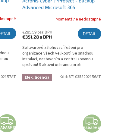
ckup
Acronis Cyber ??Protect - Backup
Advanced Microsoft 365
s, 5
Subscription License 5 Seats, 5 Year
dostupné
Momentálne nedostupné
- Renewal
€285,59 bez DPH
DETAIL
DETAIL
€351,28
s DPH
Softwarové zálohovací řešení pro
adnou
organizace všech velikostí! Se snadnou
vanou
instalací, nastavením a centralizovanou
správou! S aktivní ochranou proti
brání
ransomwaru, která chrání zálohy a brání
šifrování! Více informací zde:...
202157AT
Kód:
8710358202156AT
Elek. licencia
ZADARMO
ZADA
ZADARMO
ZADARMO