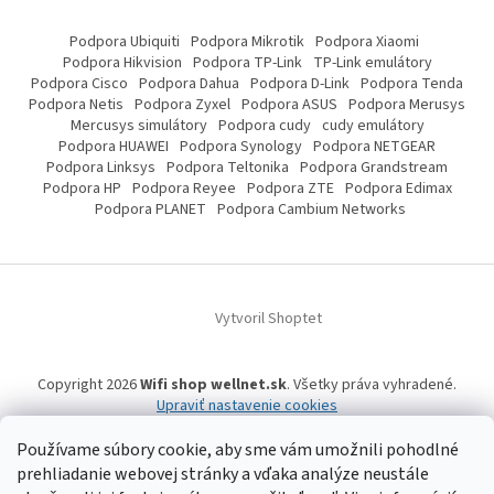
Podpora Ubiquiti
Podpora Mikrotik
Podpora Xiaomi
Podpora Hikvision
Podpora TP-Link
TP-Link emulátory
Podpora Cisco
Podpora Dahua
Podpora D-Link
Podpora Tenda
Podpora Netis
Podpora Zyxel
Podpora ASUS
Podpora Merusys
Mercusys simulátory
Podpora cudy
cudy emulátory
Podpora HUAWEI
Podpora Synology
Podpora NETGEAR
Podpora Linksys
Podpora Teltonika
Podpora Grandstream
Podpora HP
Podpora Reyee
Podpora ZTE
Podpora Edimax
Podpora PLANET
Podpora Cambium Networks
Vytvoril Shoptet
Copyright 2026
Wifi shop wellnet.sk
. Všetky práva vyhradené.
Upraviť nastavenie cookies
Používame súbory cookie, aby sme vám umožnili pohodlné
prehliadanie webovej stránky a vďaka analýze neustále
Wifi shop wellnet.sk prevádzkuje spoločnosť WELLNET, s.r.o.,
IČO: 36484610,