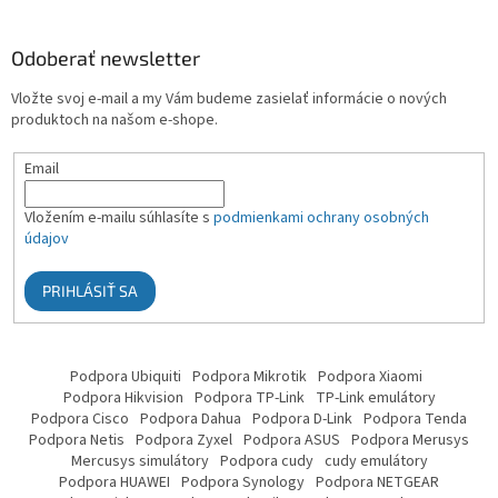
Odoberať newsletter
Vložte svoj e-mail a my Vám budeme zasielať informácie o nových
produktoch na našom e-shope.
Email
Vložením e-mailu súhlasíte s
podmienkami ochrany osobných
údajov
PRIHLÁSIŤ SA
Podpora Ubiquiti
Podpora Mikrotik
Podpora Xiaomi
Podpora Hikvision
Podpora TP-Link
TP-Link emulátory
Podpora Cisco
Podpora Dahua
Podpora D-Link
Podpora Tenda
Podpora Netis
Podpora Zyxel
Podpora ASUS
Podpora Merusys
Mercusys simulátory
Podpora cudy
cudy emulátory
Podpora HUAWEI
Podpora Synology
Podpora NETGEAR