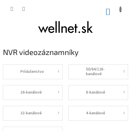
Prejsť na obsah
NÁKUP
NVR videozáznamníky
50/64/128-
Príslušenstvo
kanálové
16-kanálové
8-kanálové
32-kanálové
4-kanálové