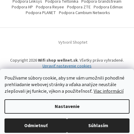
Podpora Linksys
Podpora Teltonika
Podpora Grandstream
Podpora HP
Podpora Reyee
Podpora ZTE
Podpora Edimax
Podpora PLANET
Podpora Cambium Networks
Vytvoril Shoptet
Copyright 2026
Wifi shop wellnet.sk
. Všetky práva vyhradené.
Upraviť nastavenie cookies
Používame súbory cookie, aby sme vám umožnili pohodlné
prehliadanie webovej stránky a vďaka analýze neustále
Wifi shop wellnet.sk prevádzkuje spoločnosť WELLNET, s.r.o.,
IČO: 36484610,
zlepšovali jej funkcie, výkon a použiteľnosť.
Viac informácií
OR OS: Prešov odd. Sro 14019/P
, IČ DPH: SK2020015206 | Tel:
+421 905 269 141
| WhatsApp, Signal, Telegram: +421 905 269 141 | Informácie o produktoch a
a ich dostupnosti, tu uvádzané, pochádzajú od tretích strán, mohli
vzniknúť automatizovaným strojovým prekladom a neprešli jazykovou
Nastavenie
úpravou. Spoločnosť WELLNET, s.r.o. preto nemôže niesť zodpovednosť za ich
úplnosť a aktuálnosť. | Registrované obchodné značky, vzory a názvy patria
ich vlastníkom. | © 2006-
2026 WELLNET, s.r.o. Všetky práva vyhradené.
Odmietnuť
Súhlasím