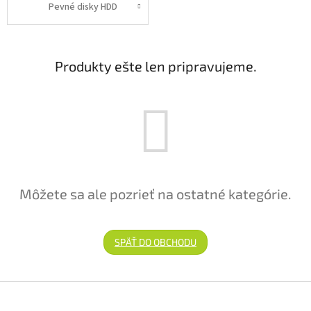
Pevné disky HDD
Produkty ešte len pripravujeme.
Môžete sa ale pozrieť na ostatné kategórie.
SPÄŤ DO OBCHODU
Zápätie