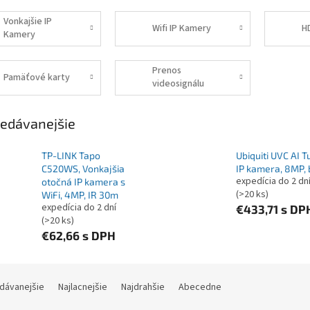
Vonkajšie IP
Wifi IP Kamery
H
Kamery
Prenos
Pamäťové karty
videosignálu
edávanejšie
TP-LINK Tapo
Ubiquiti UVC AI T
C520WS, Vonkajšia
IP kamera, 8MP, 
expedícia do 2 dn
otočná IP kamera s
(>20 ks)
WiFi, 4MP, IR 30m
expedícia do 2 dní
€433,71
s DP
(>20 ks)
€62,66
s DPH
ie produktov
dávanejšie
Najlacnejšie
Najdrahšie
Abecedne