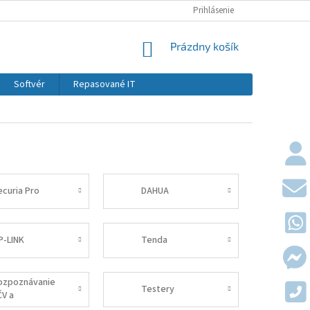
KONTAKTY
DOPRAVY A PLATBY
Prihlásenie
OBCHODNÉ PODMIE
NÁKUPNÝ KOŠÍK
Prázdny košík
Softvér
Repasované IT
ecuria Pro
DAHUA
P-LINK
Tenda
ozpoznávanie
Testery
ČV a
arkovanie