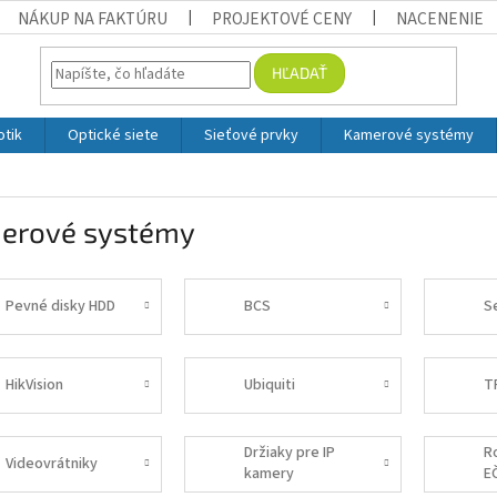
NÁKUP NA FAKTÚRU
PROJEKTOVÉ CENY
NACENENIE
HĽADAŤ
otik
Optické siete
Sieťové prvky
Kamerové systémy
erové systémy
Pevné disky HDD
BCS
S
HikVision
Ubiquiti
T
Držiaky pre IP
R
Videovrátniky
kamery
E
p