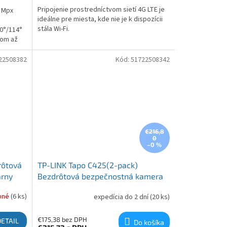
Pripojenie prostredníctvom sietí 4G LTE je
 Mpx
ideálne pre miesta, kde nie je k dispozícii
stála Wi-Fi.
60°/114°
tom až
ďaka
 okamžité
22508382
Kód:
51722508342
€216,8
0
–0 %
rôtová
TP-LINK Tapo C425(2-pack)
árny
Bezdrôtová bezpečnostná kamera
pné
(6 ks)
expedícia do 2 dní
(20 ks)
€175,38 bez DPH
DETAIL
Do košíka