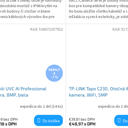
ny držiak v bielej farbe je navrhnutý
UACC-Camera-JB-W je odolný mon
deodolnú montáž s IP66 krytím na
box pre kompatibilné kamery Ubiqui
 roh budovy či stožiar vrátane
Do boxu uložíte všetku kabeláž a c
ania káblových vývodov iba pre
inštalácia vyzerá esteticky, je odo
-Turret-Ultra kameru od Ubiquiti
proti poškodeniu.
rks.
Kód:
526072257922
Kód:
517
€554,7
3
–1 %
iti UVC AI Professional
TP-LINK Tapo C230, Otočná I
a, 8MP, biela
kamera, WiFi, 5MP
expedícia do 2 dní
(14 ks)
expedícia do 2 dn
49 bez DPH
€39,81 bez DPH
Do košíka
Do
,18
s DPH
€48,97
s DPH