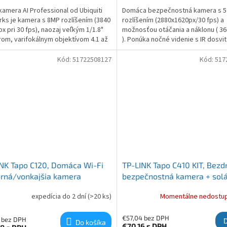
 kamera AI Professional od Ubiquiti
Domáca bezpečnostná kamera s 5
ks je kamera s 8MP rozlíšením (3840
rozlíšením (2880x1620px/30 fps) a
px pri 30 fps), naozaj veľkým 1/1.8"
možnosťou otáčania a náklonu ( 3
om, varifokálnym objektívom 4.1 až
). Ponúka nočné videnie s IR dosvi
m, motorickým 3x optickým zoomom
12m a integrovanú 2.4GHz Wi-Fi . V
rovacím uhlom 3 infračervenými
inteligentnej detekcii s AI zasiela
Kód:
51722508127
Kód:
517
upozornenia...
NK Tapo C120, Domáca Wi-Fi
TP-LINK Tapo C410 KIT, Bezd
rná/vonkajšia kamera
bezpečnostná kamera + sol
panel
expedícia do 2 dní
(>20 ks)
Momentálne nedostu
€57,04 bez DPH
 bez DPH
Do košíka
€70,16
s DPH