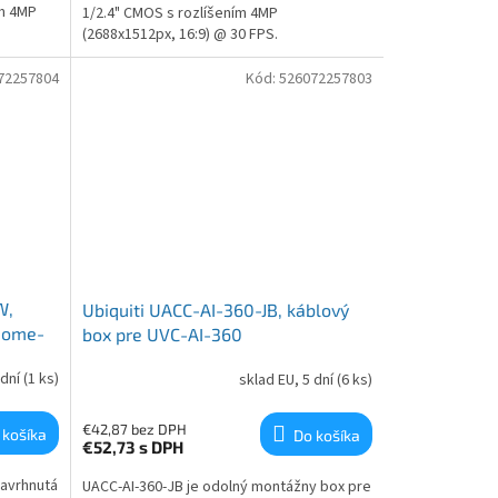
ím 4MP
1/2.4" CMOS s rozlíšením 4MP
(2688x1512px, 16:9) @ 30 FPS.
72257804
Kód:
526072257803
W,
Ubiquiti UACC-AI-360-JB, káblový
Dome-
box pre UVC-AI-360
 dní
(1 ks)
sklad EU, 5 dní
(6 ks)
€42,87 bez DPH
 košíka
Do košíka
€52,73
s DPH
navrhnutá
UACC-AI-360-JB je odolný montážny box pre