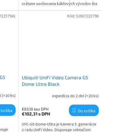
vrátane uschovania káblových vývodov iba
pre UVC-G5-Turret-Ultra kameru od Ubiquiti
a bielym
Networks.
72257941
Kód:
52607225796
 G5
Ubiquiti UniFi Video Camera G5
Dome Ultra Black
í
(>20 ks)
expedícia do 2 dní
(>20 ks)
€83,18 bez DPH
 košíka
Do košíka
€102,31
s DPH
UVC-G5-Dome-Ultra je kamera 5. generácie
onuje
z radu UniFi Video. Disponuje snímačom