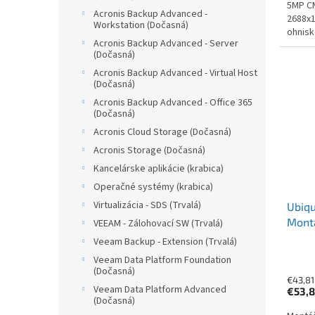
5MP C
Acronis Backup Advanced -
2688x1
Workstation (Dočasná)
ohnisk
Acronis Backup Advanced - Server
pozoro
(Dočasná)
nočné 
Acronis Backup Advanced - Virtual Host
(Dočasná)
Acronis Backup Advanced - Office 365
(Dočasná)
Acronis Cloud Storage (Dočasná)
Acronis Storage (Dočasná)
Kancelárske aplikácie (krabica)
Operačné systémy (krabica)
Virtualizácia - SDS (Trvalá)
Ubiq
Montá
VEEAM - Zálohovací SW (Trvalá)
Turre
Veeam Backup - Extension (Trvalá)
Veeam Data Platform Foundation
(Dočasná)
€43,81
Veeam Data Platform Advanced
€53,
(Dočasná)