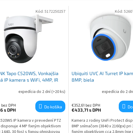
 produktov
Kód:
5172250257
Kód:
5260
NK Tapo C520WS, Vonkajšia
Ubiquiti UVC AI Turret IP ka
á IP kamera s WiFi, 4MP, IR
8MP, biela
expedícia do 2 dní
(>20 ks)
expedícia do 2 dn
4 bez DPH
€352,61 bez DPH
Do košíka
Do
66
s DPH
€433,71
s DPH
520WS IP kamera v prevedení PTZ
Kamera z rodiny UniFi Protect dis
disponuje 4 MP fixným objektívom
8MP snímačom (3840 x 2160px) pri 
× 1440, 30 fps) s fixnou ohniskovou
fixným objektívom cca 2.8mm (nie 