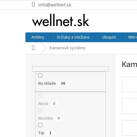
Prejsť na obsah
info@wellnet.sk
Antény
Držiaky a stožiare
Ubiquiti
Mikr
Domov
Kamerové systémy
Bočný panel
Kam
Na sklade
36
Akcia
0
Novinka
0
Tip
1