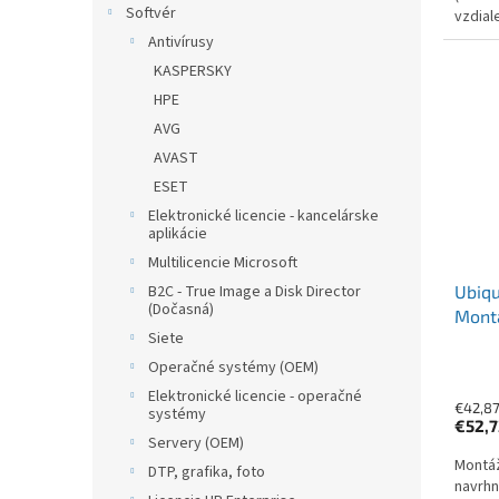
Softvér
vzdial
Antivírusy
KASPERSKY
HPE
AVG
AVAST
ESET
Elektronické licencie - kancelárske
aplikácie
Multilicencie Microsoft
B2C - True Image a Disk Director
Ubiqu
(Dočasná)
Mont
Siete
Ultra
Operačné systémy (OEM)
Elektronické licencie - operačné
€42,8
systémy
€52,
Servery (OEM)
Montáž
DTP, grafika, foto
navrhn