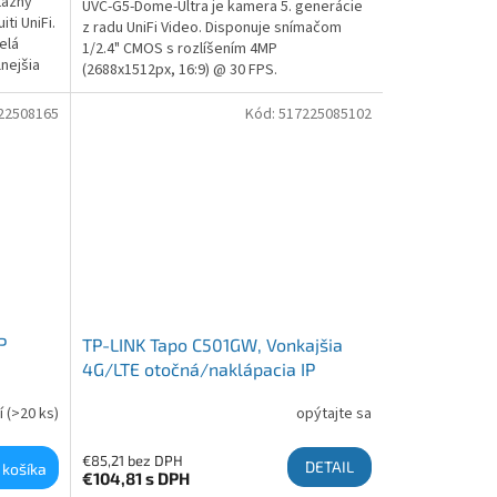
tážny
UVC-G5-Dome-Ultra je kamera 5. generácie
ti UniFi.
z radu UniFi Video. Disponuje snímačom
elá
1/2.4" CMOS s rozlíšením 4MP
lnejšia
(2688x1512px, 16:9) @ 30 FPS.
22508165
Kód:
517225085102
P
TP-LINK Tapo C501GW, Vonkajšia
4G/LTE otočná/naklápacia IP
kamera
í
(>20 ks)
opýtajte sa
€85,21 bez DPH
DETAIL
 košíka
€104,81
s DPH