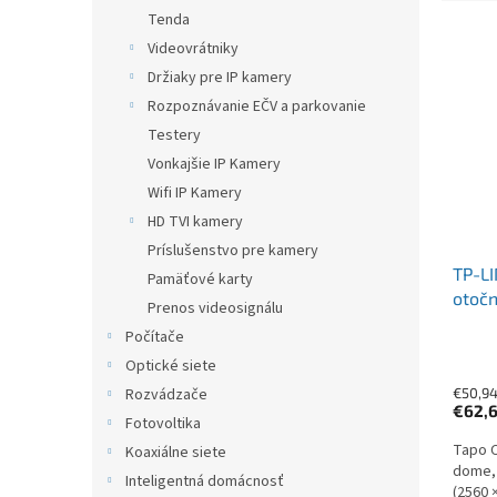
Tenda
Výpis
Videovrátniky
Držiaky pre IP kamery
Rozpoznávanie EČV a parkovanie
Testery
Vonkajšie IP Kamery
Wifi IP Kamery
HD TVI kamery
Príslušenstvo pre kamery
TP-LI
Pamäťové karty
otočn
Prenos videosignálu
30m
Počítače
Optické siete
€50,9
Rozvádzače
€62,
Fotovoltika
Tapo C
Koaxiálne siete
dome, 
Inteligentná domácnosť
(2560 