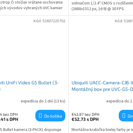
 strop či stožiar vrátane uschovania
snímačom 1/2.4" CMOS s rozlíšen
ých vývodov vybraných UVC kamier
(2688x1512 px, 16:9) @ 30 FPS.
quiti Networks.
Kód:
52607225702
Kód:
5260
iti UniFi Video G5 Bullet (3-
Ubiquiti UACC-Camera-CJB-
)
Montážný box pre UVC-G5-
Ultra a UVC-G5-Turret-Ultra
expedícia do 2 dní
(13 ks)
expedícia do 2
4 bez DPH
€42,87 bez DPH
Do košíka
Do
,41
s DPH
€52,73
s DPH
G5 Bullet kamera (3-PACK) disponuje
Montážna krabička bielej farby je 