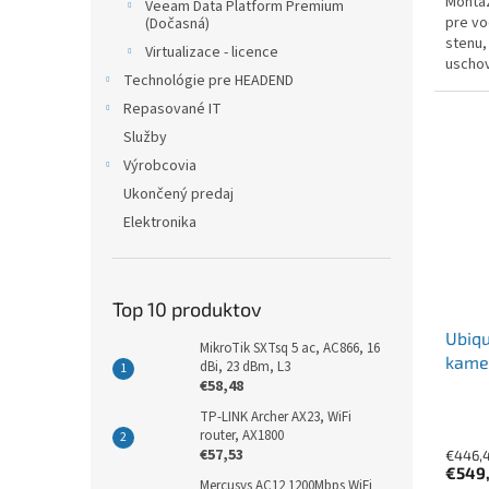
Montáž
Veeam Data Platform Premium
pre vo
(Dočasná)
stenu,
Virtualizace - licence
uschov
Technológie pre HEADEND
UVC-G5
Netwo
Repasované IT
Služby
Výrobcovia
Ukončený predaj
Elektronika
Top 10 produktov
Ubiqu
MikroTik SXTsq 5 ac, AC866, 16
kamer
dBi, 23 dBm, L3
€58,48
TP-LINK Archer AX23, WiFi
router, AX1800
€57,53
€446,
€549
Mercusys AC12 1200Mbps WiFi