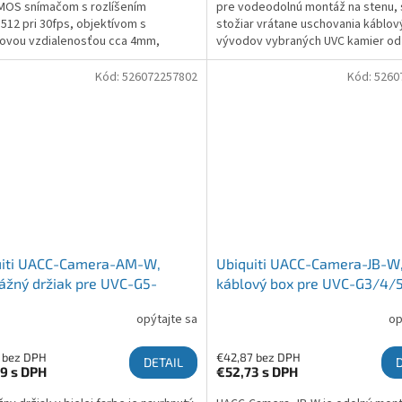
MOS snímačom s rozlíšením
pre vodeodolnú montáž na stenu, 
512 pri 30fps, objektívom s
stožiar vrátane uschovania káblov
ovou vzdialenosťou cca 4mm,
vývodov vybraných UVC kamier od 
vacím uhlom 84.4 °, IR prísvitom pre
Networks.
videnie do vzdialenosti 10m,
Kód:
526072257802
Kód:
5260
uiti UACC-Camera-AM-W,
Ubiquiti UACC-Camera-JB-W
žný držiak pre UVC-G5-
káblový box pre UVC-G3/4/5
t-Ultra
opýtajte sa
op
 bez DPH
€42,87 bez DPH
DETAIL
89
s DPH
€52,73
s DPH