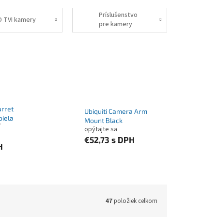
Príslušenstvo
D TVI kamery
pre kamery
urret
Ubiquiti Camera Arm
biela
Mount Black
í
opýtajte sa
€52,73
s DPH
H
47
položiek celkom