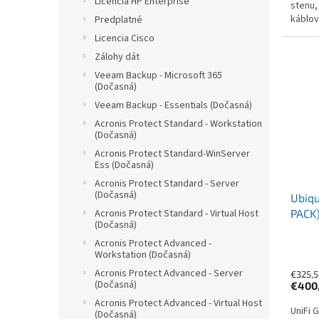
Licencia HP Enterprise
stenu,
káblov
Predplatné
od Ubi
Licencia Cisco
Zálohy dát
Veeam Backup - Microsoft 365
(Dočasná)
Veeam Backup - Essentials (Dočasná)
Acronis Protect Standard - Workstation
(Dočasná)
Acronis Protect Standard-WinServer
Ess (Dočasná)
Acronis Protect Standard - Server
(Dočasná)
Ubiqu
Acronis Protect Standard - Virtual Host
PACK
(Dočasná)
Acronis Protect Advanced -
Workstation (Dočasná)
Acronis Protect Advanced - Server
€325,5
(Dočasná)
€400
Acronis Protect Advanced - Virtual Host
UniFi 
(Dočasná)