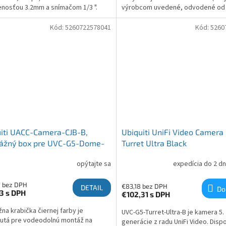
enosťou 3.2mm a snímačom 1/3 ".
výrobcom uvedené, odvodené od
pozorovacieho uhla), IR prísvitom 
svetlom pre nočné videnie, audio
Kód:
5260722578041
Kód:
5260
mikrofónom a reproduktorom.
iti UACC-Camera-CJB-B,
Ubiquiti UniFi Video Camera
ážný box pre UVC-G5-Dome-
Turret Ultra Black
 a UVC-G5-Turret-Ultra
opýtajte sa
expedícia do 2 dn
7 bez DPH
€83,18 bez DPH
DETAIL
Do
73
s DPH
€102,31
s DPH
na krabička čiernej farby je
UVC-G5-Turret-Ultra-B je kamera 5.
utá pre vodeodolnú montáž na
generácie z radu UniFi Video. Disp