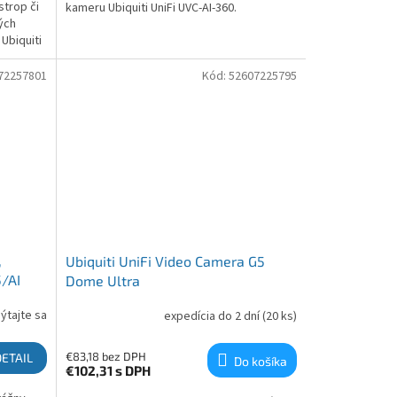
strop či
kameru Ubiquiti UniFi UVC-AI-360.
ých
Ubiquiti
72257801
Kód:
52607225795
,
Ubiquiti UniFi Video Camera G5
/AI
Dome Ultra
ýtajte sa
expedícia do 2 dní
(20 ks)
€83,18 bez DPH
DETAIL
Do košíka
€102,31
s DPH