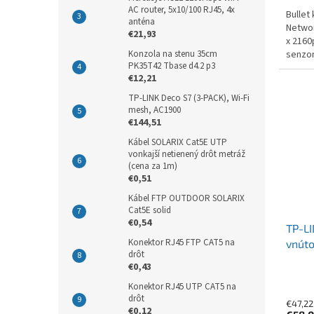
AC router, 5x10/100 RJ45, 4x
Bullet
anténa
Networ
€21,93
x 2160
senzor
Konzola na stenu 35cm
PK35T42 Tbase d4.2 p3
12.3m
€12,21
, pozo
LED...
TP-LINK Deco S7 (3-PACK), Wi-Fi
mesh, AC1900
€144,51
Kábel SOLARIX Cat5E UTP
vonkajší netienený drôt metráž
(cena za 1m)
€0,51
Kábel FTP OUTDOOR SOLARIX
Cat5E solid
€0,54
TP-LI
Konektor RJ45 FTP CAT5 na
vnúto
drôt
€0,43
Konektor RJ45 UTP CAT5 na
drôt
€47,22
€0,12