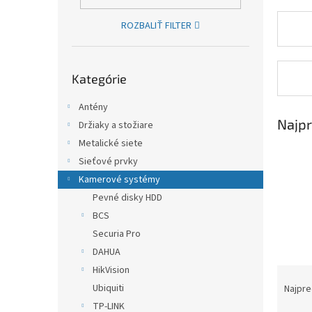
ROZBALIŤ FILTER
Preskočiť kategórie
Kategórie
Antény
Najpr
Držiaky a stožiare
Metalické siete
Sieťové prvky
Kamerové systémy
Pevné disky HDD
BCS
Securia Pro
DAHUA
HikVision
Raden
Ubiquiti
Najpre
TP-LINK