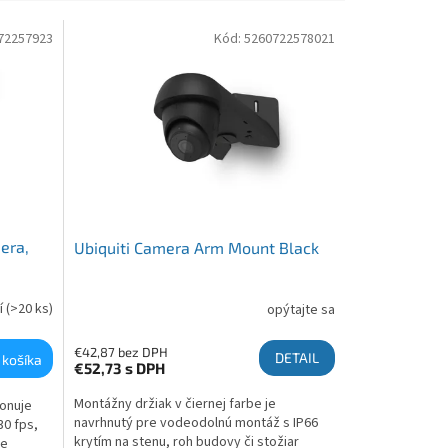
72257923
Kód:
5260722578021
mera,
Ubiquiti Camera Arm Mount Black
í
(>20 ks)
opýtajte sa
€42,87 bez DPH
DETAIL
 košíka
€52,73
s DPH
Montážny držiak v čiernej farbe je
ponuje
navrhnutý pre vodeodolnú montáž s IP66
30 fps,
krytím na stenu, roh budovy či stožiar
je