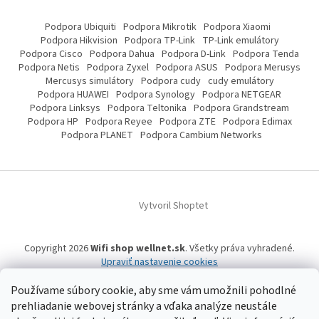
Podpora Ubiquiti
Podpora Mikrotik
Podpora Xiaomi
Podpora Hikvision
Podpora TP-Link
TP-Link emulátory
Podpora Cisco
Podpora Dahua
Podpora D-Link
Podpora Tenda
Podpora Netis
Podpora Zyxel
Podpora ASUS
Podpora Merusys
Mercusys simulátory
Podpora cudy
cudy emulátory
Podpora HUAWEI
Podpora Synology
Podpora NETGEAR
Podpora Linksys
Podpora Teltonika
Podpora Grandstream
Podpora HP
Podpora Reyee
Podpora ZTE
Podpora Edimax
Podpora PLANET
Podpora Cambium Networks
Vytvoril Shoptet
Copyright 2026
Wifi shop wellnet.sk
. Všetky práva vyhradené.
Upraviť nastavenie cookies
Používame súbory cookie, aby sme vám umožnili pohodlné
prehliadanie webovej stránky a vďaka analýze neustále
Wifi shop wellnet.sk prevádzkuje spoločnosť WELLNET, s.r.o.,
IČO: 36484610,