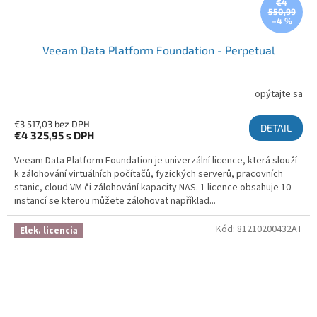
€4
550,99
–4 %
Veeam Data Platform Foundation - Perpetual
opýtajte sa
€3 517,03 bez DPH
DETAIL
€4 325,95
s DPH
Veeam Data Platform Foundation je univerzální licence, která slouží
k zálohování virtuálních počítačů, fyzických serverů, pracovních
stanic, cloud VM či zálohování kapacity NAS. 1 licence obsahuje 10
instancí se kterou můžete zálohovat například...
Kód:
81210200432AT
Elek. licencia