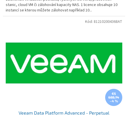
stanic, cloud VM či zálohování kapacity NAS. 1 licence obsahuje 10
instancí se kterou můžete zálohovat například 10...
Kód:
812102004368AT
€5
688,74
–4 %
Veeam Data Platform Advanced - Perpetual