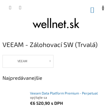
Prejsť na obsah
NÁKUP
VEEAM - Zálohovací SW (Trvalá)
VEEAM
Najpredávanejšie
Veeam Data Platform Premium - Perpetual
opýtajte sa
€6 520,90
s DPH