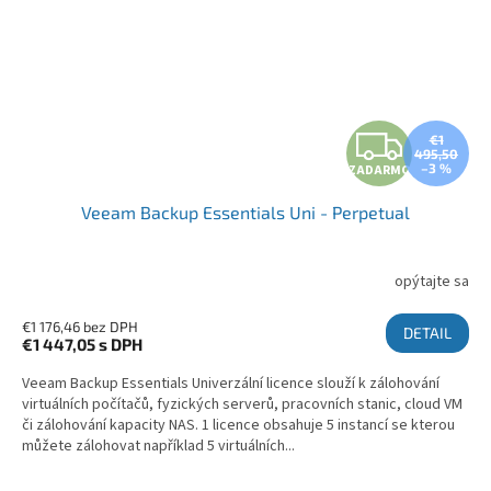
ZA
€1
495,50
–3 %
ZADARMO
Veeam Backup Essentials Uni - Perpetual
opýtajte sa
€1 176,46 bez DPH
DETAIL
€1 447,05
s DPH
Veeam Backup Essentials Univerzální licence slouží k zálohování
virtuálních počítačů, fyzických serverů, pracovních stanic, cloud VM
či zálohování kapacity NAS. 1 licence obsahuje 5 instancí se kterou
můžete zálohovat například 5 virtuálních...