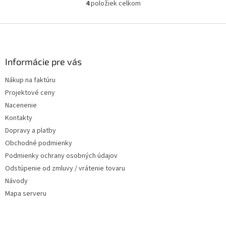
4
položiek celkom
Ovládacie prvky výpisu
Zápätie
Informácie pre vás
Nákup na faktúru
Projektové ceny
Nacenenie
Kontakty
Dopravy a platby
Obchodné podmienky
Podmienky ochrany osobných údajov
Odstúpenie od zmluvy / vrátenie tovaru
Návody
Mapa serveru