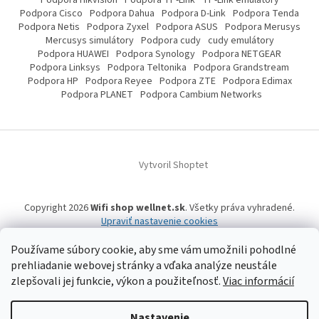
Podpora Cisco
Podpora Dahua
Podpora D-Link
Podpora Tenda
Podpora Netis
Podpora Zyxel
Podpora ASUS
Podpora Merusys
Mercusys simulátory
Podpora cudy
cudy emulátory
Podpora HUAWEI
Podpora Synology
Podpora NETGEAR
Podpora Linksys
Podpora Teltonika
Podpora Grandstream
Podpora HP
Podpora Reyee
Podpora ZTE
Podpora Edimax
Podpora PLANET
Podpora Cambium Networks
Vytvoril Shoptet
Copyright 2026
Wifi shop wellnet.sk
. Všetky práva vyhradené.
Upraviť nastavenie cookies
Používame súbory cookie, aby sme vám umožnili pohodlné
prehliadanie webovej stránky a vďaka analýze neustále
Wifi shop wellnet.sk prevádzkuje spoločnosť WELLNET, s.r.o.,
IČO: 36484610,
OR OS: Prešov odd. Sro 14019/P
, IČ DPH: SK2020015206 | Tel:
+421 905 269 141
zlepšovali jej funkcie, výkon a použiteľnosť.
Viac informácií
| WhatsApp, Signal, Telegram: +421 905 269 141 | Informácie o produktoch a
a ich dostupnosti, tu uvádzané, pochádzajú od tretích strán, mohli
vzniknúť automatizovaným strojovým prekladom a neprešli jazykovou
Nastavenie