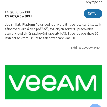
opýtajte sa
€4 396,30 bez DPH
DETAIL
€5 407,45
s DPH
Veeam Data Platform Advanced je univerzální licence, která slouží k
zálohování virtuálních počítačů, fyzických serverů, pracovních
stanic, cloud VM či zálohování kapacity NAS. 1 licence obsahuje 10
instancí se kterou můžete zálohovat například 10...
Kód:
812102004361AT