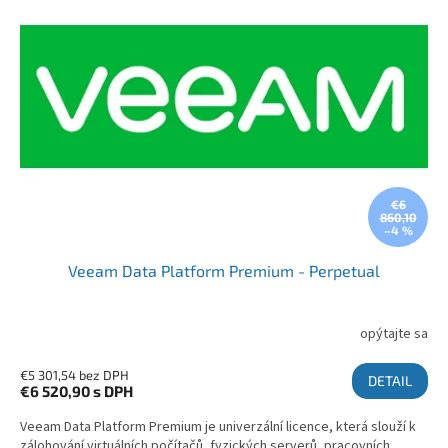
€6
860,10
–4 %
Veeam Data Platform Premium - Perpetual
opýtajte sa
€5 301,54 bez DPH
DETAIL
€6 520,90
s DPH
Veeam Data Platform Premium je univerzální licence, která slouží k
zálohování virtuálních počítačů, fyzických serverů, pracovních