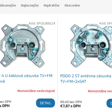
dávanejšie
Najlacnejšie
Najdrahšie
Abecedne
 produktov
Kód:
SPOL000114
Kód:
SP
 4 U káblová zásuvka TV+FM
PODO 2 ST anténna zásuvka
ová
TV+FM+2xSAT
Momentálne nedostupné
Momentálne ne
bez DPH
€6,40 bez DPH
DETAIL
s DPH
€7,87
s DPH