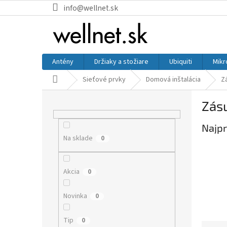
Prejsť na obsah
info@wellnet.sk
Antény
Držiaky a stožiare
Ubiquiti
Mikr
Domov
Sieťové prvky
Domová inštalácia
Z
Bočný panel
Zás
Najpr
Na sklade
0
Akcia
0
Novinka
0
Tip
0
Raden