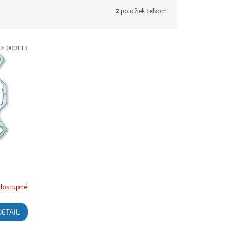
2
položiek celkom
OL000113
dostupné
DETAIL