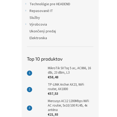
Technológie pre HEADEND
Repasované IT
Služby
Výrobcovia
Ukončený predaj
Elektronika
Top 10 produktov
MikroTik SXTsq 5 ac, AC866, 16
dBi, 23 dBm, L3
€58,48
TP-LINK Archer AX23, WiFi
router, AX1800
€57,53
Mercusys AC12 1200Mbps WiFi
AC router, 5x10/100 RJ45, 4x
anténa
€21,93