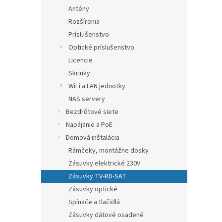
Antény
Rozšírenia
Príslušenstvo
Optické príslušenstvo
Licencie
Skrinky
WiFi a LAN jednotky
NAS servery
Bezdrôtové siete
Napájanie a PoE
Domová inštalácia
Rámčeky, montážne dosky
Zásuvky elektrické 230V
Zásuvky TV-RD-SAT
Zásuvky optické
Spínače a tlačidlá
Zásuvky dátové osadené