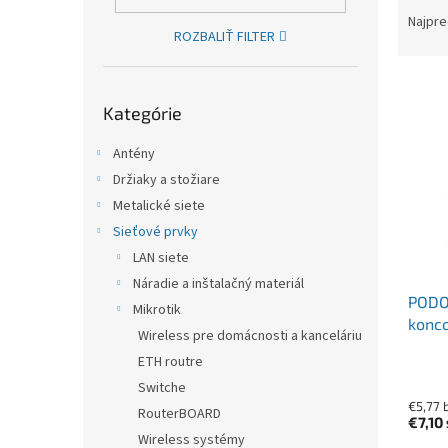
Najpre
ROZBALIŤ FILTER
Výpis
Preskočiť kategórie
Kategórie
Antény
Držiaky a stožiare
Metalické siete
Sieťové prvky
LAN siete
Náradie a inštalačný materiál
PODO
Mikrotik
konc
Wireless pre domácnosti a kanceláriu
ETH routre
Switche
€5,77 
RouterBOARD
€7,10
Wireless systémy