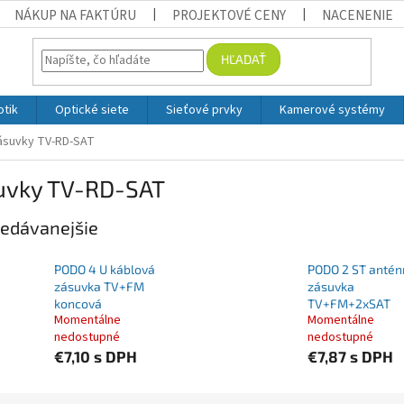
NÁKUP NA FAKTÚRU
PROJEKTOVÉ CENY
NACENENIE
HĽADAŤ
otik
Optické siete
Sieťové prvky
Kamerové systémy
ásuvky TV-RD-SAT
uvky TV-RD-SAT
edávanejšie
PODO 4 U káblová
PODO 2 ST antén
zásuvka TV+FM
zásuvka
koncová
TV+FM+2xSAT
Momentálne
Momentálne
nedostupné
nedostupné
€7,10
s DPH
€7,87
s DPH
ie produktov