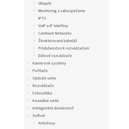
Ubiquiti
Monitoring a zabezpečenie
IPTV
VoIP a IP telefóny
Cambium Networks
Štrukturovaná kabeláž
Príslušenstvo k rozvádzačom
Dátové rozvádzače
Kamerové systémy
Počítače
Optické siete
Rozvádzače
Fotovoltika
Koaxiálne siete
Inteligentná domácnosť
Softvér
Antivírusy