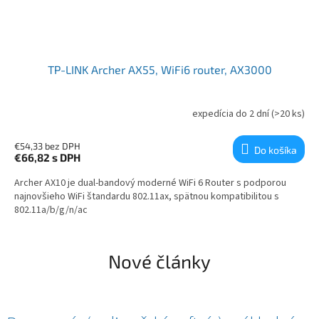
TP-LINK Archer AX55, WiFi6 router, AX3000
expedícia do 2 dní
(>20 ks)
€54,33 bez DPH
Do košíka
€66,82
s DPH
Archer AX10 je dual-bandový moderné WiFi 6 Router s podporou
najnovšieho WiFi štandardu 802.11ax, spätnou kompatibilitou s
802.11a/b/g/n/ac
Nové články