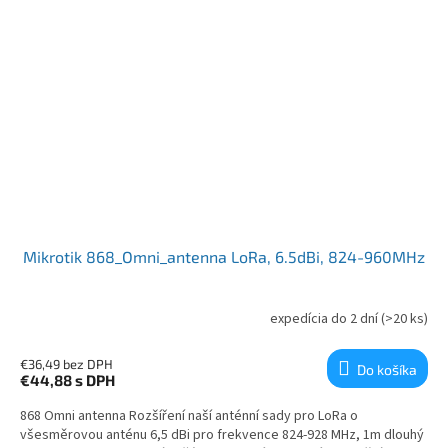
Mikrotik 868_Omni_antenna LoRa, 6.5dBi, 824-960MHz
expedícia do 2 dní
(>20 ks)
€36,49 bez DPH
Do košíka
€44,88
s DPH
868 Omni antenna Rozšíření naší anténní sady pro LoRa o
všesměrovou anténu 6,5 dBi pro frekvence 824-928 MHz, 1m dlouhý