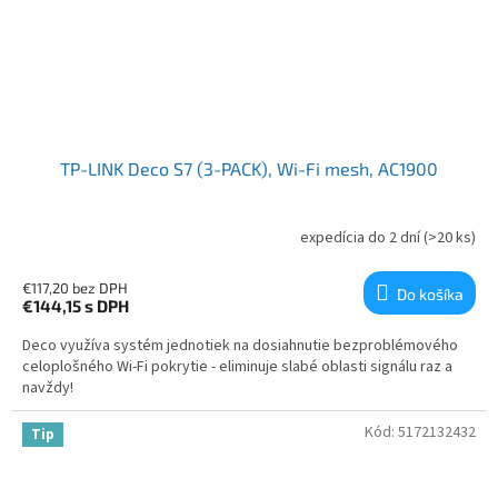
TP-LINK Deco S7 (3-PACK), Wi-Fi mesh, AC1900
expedícia do 2 dní
(>20 ks)
€117,20 bez DPH
Do košíka
€144,15
s DPH
Deco využíva systém jednotiek na dosiahnutie bezproblémového
celoplošného Wi-Fi pokrytie - eliminuje slabé oblasti signálu raz a
navždy!
Kód:
5172132432
Tip