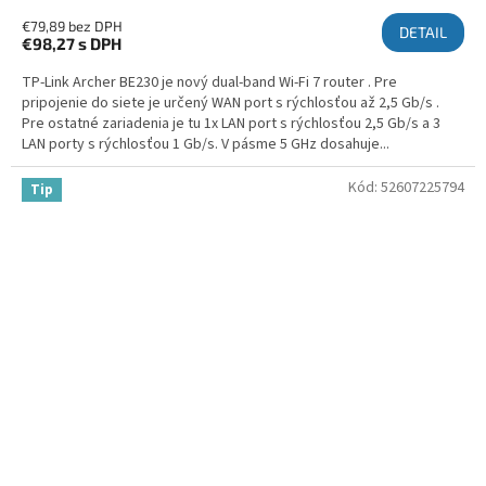
€79,89 bez DPH
DETAIL
€98,27
s DPH
TP-Link Archer BE230 je nový dual-band Wi-Fi 7 router . Pre
pripojenie do siete je určený WAN port s rýchlosťou až 2,5 Gb/s .
Pre ostatné zariadenia je tu 1x LAN port s rýchlosťou 2,5 Gb/s a 3
LAN porty s rýchlosťou 1 Gb/s. V pásme 5 GHz dosahuje...
Kód:
52607225794
Tip