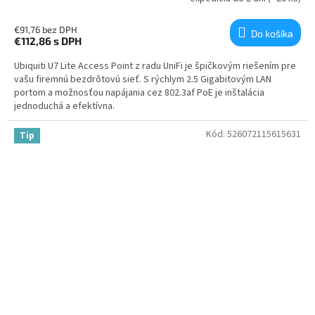
€91,76 bez DPH
Do košíka
€112,86
s DPH
Ubiquiti U7 Lite Access Point z radu UniFi je špičkovým riešením pre
vašu firemnú bezdrôtovú sieť. S rýchlym 2.5 Gigabitovým LAN
portom a možnosťou napájania cez 802.3af PoE je inštalácia
jednoduchá a efektívna.
Kód:
526072115615631
Tip