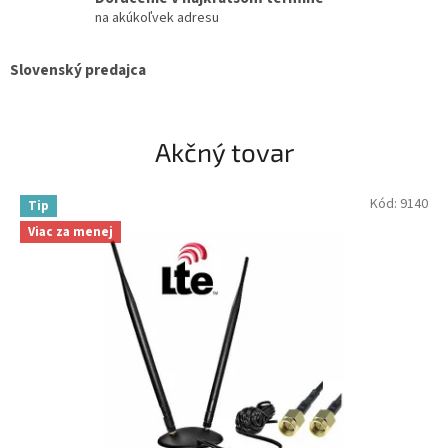
na akúkoľvek adresu
Slovenský predajca
Akčný tovar
Kód:
9140
Tip
Viac za menej