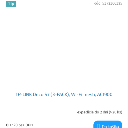
Kód:
5172166135
Tip
TP-LINK Deco S7 (3-PACK), Wi-Fi mesh, AC1900
expedícia do 2 dní
(>20 ks)
€117,20 bez DPH
Do košíka