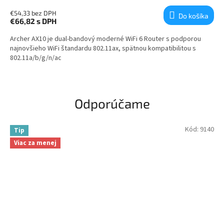
€54,33 bez DPH
Do košíka
€66,82
s DPH
Archer AX10 je dual-bandový moderné WiFi 6 Router s podporou
najnovšieho WiFi štandardu 802.11ax, spätnou kompatibilitou s
802.11a/b/g/n/ac
Odporúčame
Kód:
9140
Tip
Viac za menej