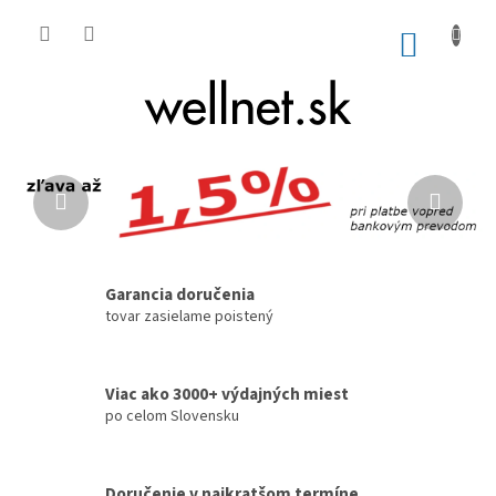
Prejsť na obsah
NÁKUP
Vitajte
Bočný panel
Predchádzajúce
Nasl
Garancia doručenia
tovar zasielame poistený
Viac ako 3000+ výdajných miest
po celom Slovensku
Doručenie v najkratšom termíne