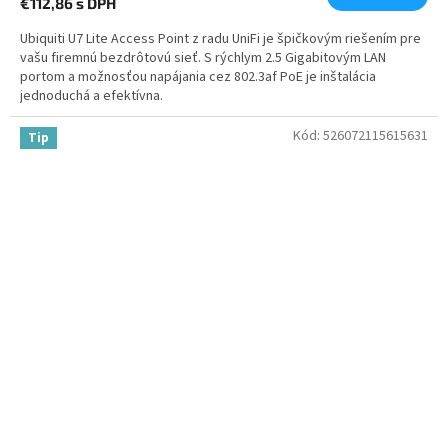
€112,86
s DPH
Ubiquiti U7 Lite Access Point z radu UniFi je špičkovým riešením pre
vašu firemnú bezdrôtovú sieť. S rýchlym 2.5 Gigabitovým LAN
portom a možnosťou napájania cez 802.3af PoE je inštalácia
jednoduchá a efektívna.
Kód:
526072115615631
Tip