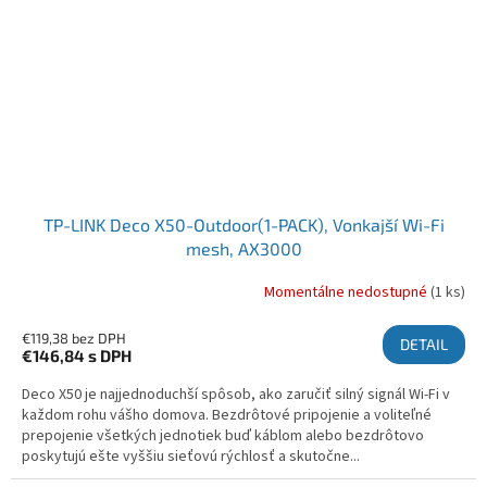
TP-LINK Deco X50-Outdoor(1-PACK), Vonkajší Wi-Fi
mesh, AX3000
Momentálne nedostupné
(1 ks)
€119,38 bez DPH
DETAIL
€146,84
s DPH
Deco X50 je najjednoduchší spôsob, ako zaručiť silný signál Wi-Fi v
každom rohu vášho domova. Bezdrôtové pripojenie a voliteľné
prepojenie všetkých jednotiek buď káblom alebo bezdrôtovo
poskytujú ešte vyššiu sieťovú rýchlosť a skutočne...