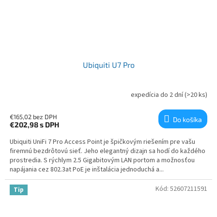
Ubiquiti U7 Pro
expedícia do 2 dní
(>20 ks)
€165,02 bez DPH
Do košíka
€202,98
s DPH
Ubiquiti UniFi 7 Pro Access Point je špičkovým riešením pre vašu
firemnú bezdrôtovú sieť. Jeho elegantný dizajn sa hodí do každého
prostredia. S rýchlym 2.5 Gigabitovým LAN portom a možnosťou
napájania cez 802.3at PoE je inštalácia jednoduchá a...
Kód:
52607211591
Tip