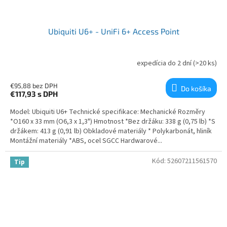
Ubiquiti U6+ - UniFi 6+ Access Point
expedícia do 2 dní
(>20 ks)
€95,88 bez DPH
Do košíka
€117,93
s DPH
Model: Ubiquiti U6+ Technické specifikace: Mechanické Rozměry
*O160 x 33 mm (O6,3 x 1,3") Hmotnost *Bez držáku: 338 g (0,75 lb) *S
držákem: 413 g (0,91 lb) Obkladové materiály * Polykarbonát, hliník
Montážní materiály *ABS, ocel SGCC Hardwarové...
Kód:
52607211561570
Tip