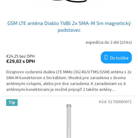
GSM LTE anténa Diablo 11dBi 2x SMA-M 5m magnetický
podstavec
expedícia do 2 dní
(10 ks)
€24,25 bez DPH
Do košíka
€29,83
s DPH
Dizajnovo vydarená duálna LTE MiMo (3G/4G/UTMS/GSM) anténa s 2x
SMA-M konektorom a 5m káblom. Vhodná pre zariadenia s dvoma
anténnymi vstupmi, alebo pre dve zariadenia. K zariadeniam so 4.
anténnymi konektorami je možné pripojiť 2 takéto antény....
Kód:
51700060971
Tip