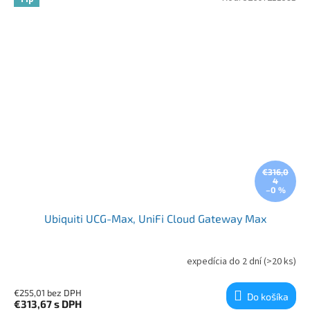
€316,0
4
–0 %
Ubiquiti UCG-Max, UniFi Cloud Gateway Max
expedícia do 2 dní
(>20 ks)
€255,01 bez DPH
Do košíka
€313,67
s DPH