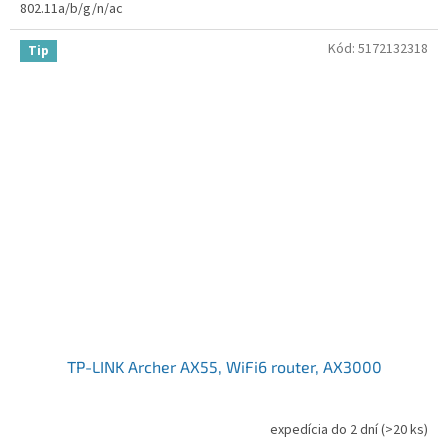
802.11a/b/g/n/ac
Kód:
5172132318
Tip
TP-LINK Archer AX55, WiFi6 router, AX3000
expedícia do 2 dní
(>20 ks)