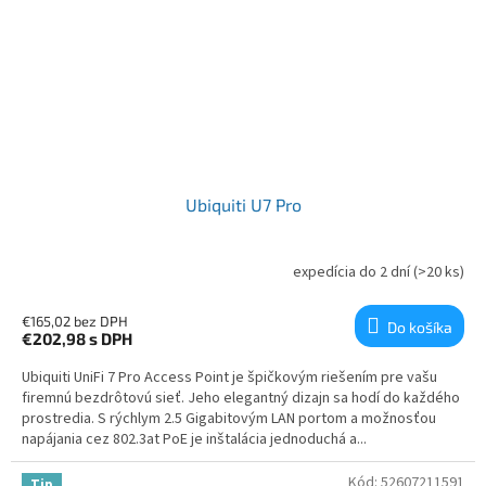
Ubiquiti U7 Pro
expedícia do 2 dní
(>20 ks)
€165,02 bez DPH
Do košíka
€202,98
s DPH
Ubiquiti UniFi 7 Pro Access Point je špičkovým riešením pre vašu
firemnú bezdrôtovú sieť. Jeho elegantný dizajn sa hodí do každého
prostredia. S rýchlym 2.5 Gigabitovým LAN portom a možnosťou
napájania cez 802.3at PoE je inštalácia jednoduchá a...
Kód:
52607211591
Tip