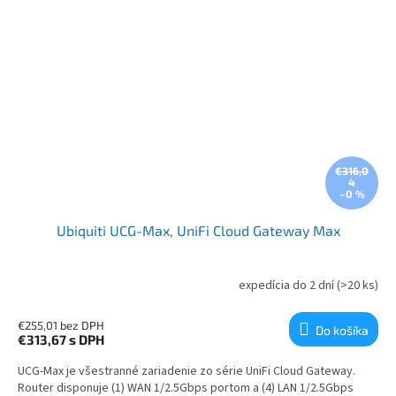
€316,0
4
–0 %
Ubiquiti UCG-Max, UniFi Cloud Gateway Max
expedícia do 2 dní
(>20 ks)
€255,01 bez DPH
Do košíka
€313,67
s DPH
UCG-Max je všestranné zariadenie zo série UniFi Cloud Gateway.
Router disponuje (1) WAN 1/2.5Gbps portom a (4) LAN 1/2.5Gbps