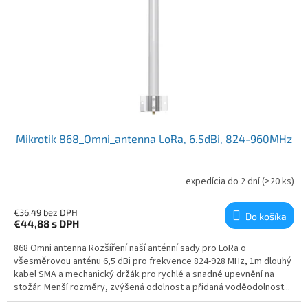
Mikrotik 868_Omni_antenna LoRa, 6.5dBi, 824-960MHz
expedícia do 2 dní
(>20 ks)
€36,49 bez DPH
Do košíka
€44,88
s DPH
868 Omni antenna Rozšíření naší anténní sady pro LoRa o
všesměrovou anténu 6,5 dBi pro frekvence 824-928 MHz, 1m dlouhý
kabel SMA a mechanický držák pro rychlé a snadné upevnění na
stožár. Menší rozměry, zvýšená odolnost a přidaná voděodolnost...