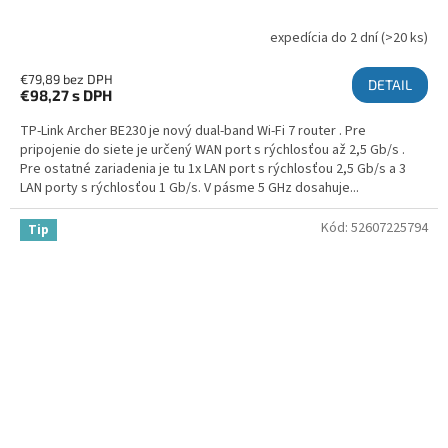
expedícia do 2 dní
(>20 ks)
€79,89 bez DPH
DETAIL
€98,27
s DPH
TP-Link Archer BE230 je nový dual-band Wi-Fi 7 router . Pre
pripojenie do siete je určený WAN port s rýchlosťou až 2,5 Gb/s .
Pre ostatné zariadenia je tu 1x LAN port s rýchlosťou 2,5 Gb/s a 3
LAN porty s rýchlosťou 1 Gb/s. V pásme 5 GHz dosahuje...
Kód:
52607225794
Tip