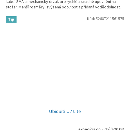
kabel SMA a mechanický držák pro rychlé a snadné upevnění na
stožár. Menší rozměry, zvýšená odolnost a přidaná voděodolnost...
Kód:
52607211561575
Tip
Ubiquiti U7 Lite
expedícia do 2 dní
(>20 ks)