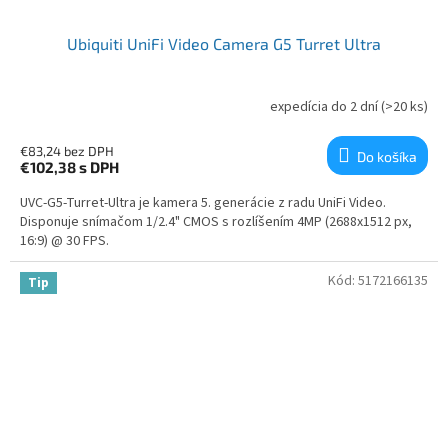
Ubiquiti UniFi Video Camera G5 Turret Ultra
expedícia do 2 dní
(>20 ks)
€83,24 bez DPH
Do košíka
€102,38
s DPH
UVC-G5-Turret-Ultra je kamera 5. generácie z radu UniFi Video.
Disponuje snímačom 1/2.4" CMOS s rozlíšením 4MP (2688x1512 px,
16:9) @ 30 FPS.
Kód:
5172166135
Tip