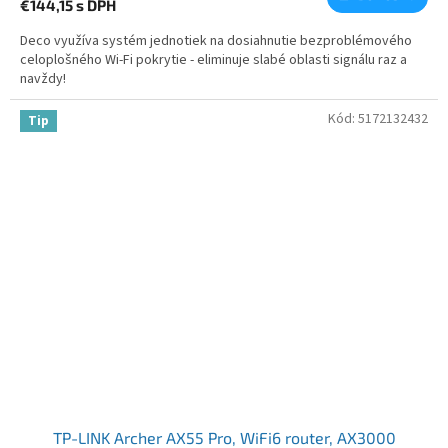
€144,15
s DPH
Deco využíva systém jednotiek na dosiahnutie bezproblémového
celoplošného Wi-Fi pokrytie - eliminuje slabé oblasti signálu raz a
navždy!
Kód:
5172132432
Tip
TP-LINK Archer AX55 Pro, WiFi6 router, AX3000