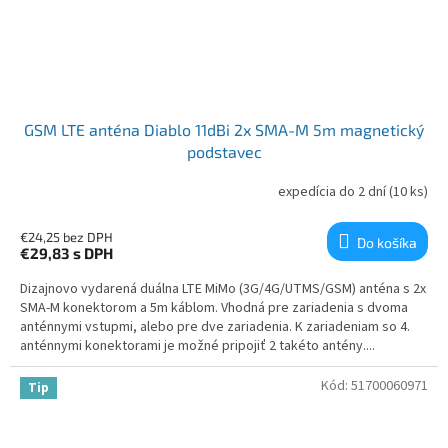
GSM LTE anténa Diablo 11dBi 2x SMA-M 5m magnetický
podstavec
expedícia do 2 dní
(10 ks)
€24,25 bez DPH
Do košíka
€29,83
s DPH
Dizajnovo vydarená duálna LTE MiMo (3G/4G/UTMS/GSM) anténa s 2x
SMA-M konektorom a 5m káblom. Vhodná pre zariadenia s dvoma
anténnymi vstupmi, alebo pre dve zariadenia. K zariadeniam so 4.
anténnymi konektorami je možné pripojiť 2 takéto antény....
Kód:
51700060971
Tip