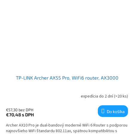
TP-LINK Archer AX55 Pro, WiFi6 router, AX3000
expedícia do 2 dní
(>20 ks)
€57,30 bez DPH
Do košíka
€70,48
s DPH
Archer AX10 Pro je dual-bandový moderné WiFi 6 Router s podporou
najnovšieho WiFi štandardu 802.11ax, spätnou kompatibilitou s