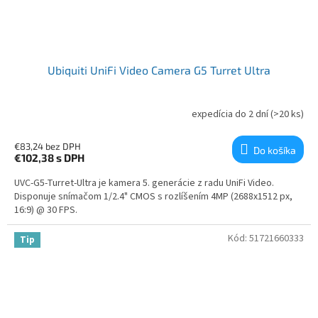
Ubiquiti UniFi Video Camera G5 Turret Ultra
expedícia do 2 dní
(>20 ks)
€83,24 bez DPH
Do košíka
€102,38
s DPH
UVC-G5-Turret-Ultra je kamera 5. generácie z radu UniFi Video.
Disponuje snímačom 1/2.4" CMOS s rozlíšením 4MP (2688x1512 px,
16:9) @ 30 FPS.
Kód:
51721660333
Tip