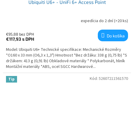
Ubiquiti U6+ - UniFi 6+ Access Point
expedícia do 2 dní
(>20 ks)
€95,88 bez DPH
Do košíka
€117,93
s DPH
Model: Ubiquiti U6+ Technické specifikace: Mechanické Rozměry
*O160 x 33 mm (O6,3 x 1,3") Hmotnost *Bez držáku: 338 g (0,75 lb) *S
držákem: 413 g (0,91 lb) Obkladové materiály * Polykarbonát, hliník
Montážní materiály *ABS, ocel SGCC Hardwarové...
Kód:
52607211561570
Tip