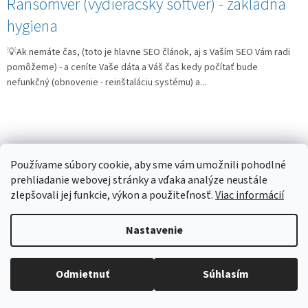
Ransomvér (vydieračský softvér) - základná
hygiena
💡Ak nemáte čas, (toto je hlavne SEO článok, aj s Vaším SEO Vám radi
pomôžeme) - a ceníte Vaše dáta a Váš čas kedy počítať bude
nefunkčný (obnovenie - reinštaláciu systému) a...
Ako pozerať YouTube bez reklám
Používame súbory cookie, aby sme vám umožnili pohodlné
prehliadanie webovej stránky a vďaka analýze neustále
💡Ak nemáte čas, (toto je hlavne SEO článok, s Vaším SEO Vám radi
zlepšovali jej funkcie, výkon a použiteľnosť.
Viac informácií
pomôžeme) - najlepšia a najjednoduchšia možnosť pre YouTube bez
reklám je Brave prehliadač. (Subjektívny názor,...
Nastavenie
Odmietnuť
Súhlasím
Rodičovská kontrola na úrovni wifi routera
💡Ak nemáte čas, (toto je hlavne SEO článok, s Vaším SEO Vám radi