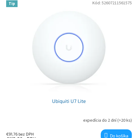
Kód:
52607211561575
Tip
Ubiquiti U7 Lite
expedícia do 2 dní
(>20 ks)
€91,76 bez DPH
Do košíka