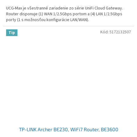
UCG-Max je všestranné zariadenie zo série UniFi Cloud Gateway.
Router disponuje (1) WAN 1/2.5Gbps portom a (4) LAN 1/2.5Gbps
porty (1 s možnosťou konfigurácie LAN/WAN).
Kód:
5172132507
Tip
TP-LINK Archer BE230, WiFi7 Router, BE3600