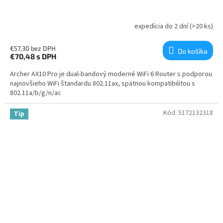
expedícia do 2 dní
(>20 ks)
€57,30 bez DPH
Do košíka
€70,48
s DPH
Archer AX10 Pro je dual-bandový moderné WiFi 6 Router s podporou
najnovšieho WiFi štandardu 802.11ax, spätnou kompatibilitou s
802.11a/b/g/n/ac
Kód:
5172132318
Tip