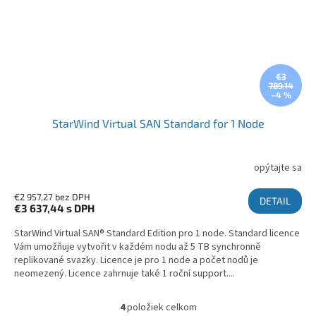
€3
789,14
–4 %
StarWind Virtual SAN Standard for 1 Node
opýtajte sa
€2 957,27 bez DPH
DETAIL
€3 637,44
s DPH
StarWind Virtual SAN® Standard Edition pro 1 node. Standard licence
Vám umožňuje vytvořit v každém nodu až 5 TB synchronně
replikované svazky. Licence je pro 1 node a počet nodů je
neomezený. Licence zahrnuje také 1 roční support....
4
položiek celkom
Ovládacie prvky výpisu