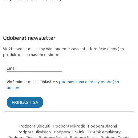
Odoberať newsletter
Vložte svoj e-mail a my Vám budeme zasielať informácie o nových
produktoch na našom e-shope.
Email
Vložením e-mailu súhlasíte s
podmienkami ochrany osobných
údajov
PRIHLÁSIŤ SA
Podpora Ubiquiti
Podpora Mikrotik
Podpora Xiaomi
Podpora Hikvision
Podpora TP-Link
TP-Link emulátory
Podpora Cisco
Podpora Dahua
Podpora D-Link
Podpora Tenda