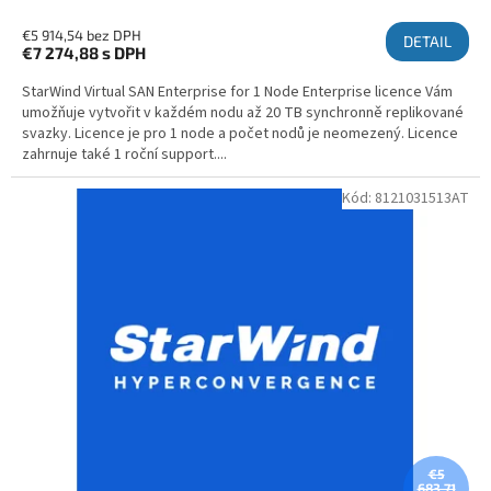
€5 914,54 bez DPH
DETAIL
€7 274,88
s DPH
StarWind Virtual SAN Enterprise for 1 Node Enterprise licence Vám
umožňuje vytvořit v každém nodu až 20 TB synchronně replikované
svazky. Licence je pro 1 node a počet nodů je neomezený. Licence
zahrnuje také 1 roční support....
Kód:
8121031513AT
€5
683,71