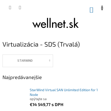
Prejsť na obsah
NÁKUP
Virtualizácia - SDS (Trvalá)
STARWIND
Najpredávanejšie
StarWind Virtual SAN Unlimited Edition for 1
Node
opýtajte sa
€14 549,77
s DPH