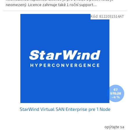
neomezený. Licence zahrnuje také 1 roční support....
Kód:
8121031514AT
€7
578,28
–4 %
StarWind Virtual SAN Enterprise pre 1 Node
opýtajte sa