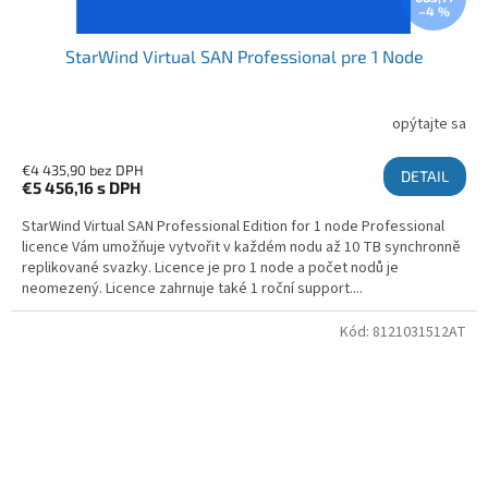
–4 %
StarWind Virtual SAN Professional pre 1 Node
opýtajte sa
€4 435,90 bez DPH
DETAIL
€5 456,16
s DPH
StarWind Virtual SAN Professional Edition for 1 node Professional
licence Vám umožňuje vytvořit v každém nodu až 10 TB synchronně
replikované svazky. Licence je pro 1 node a počet nodů je
neomezený. Licence zahrnuje také 1 roční support....
Kód:
8121031512AT