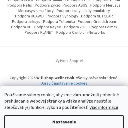
Podpora Netis
Podpora Zyxel
Podpora ASUS
Podpora Merusys
Mercusys simulátory
Podpora cudy
cudy emulátory
Podpora HUAWEI
Podpora Synology
Podpora NETGEAR
Podpora Linksys
Podpora Teltonika
Podpora Grandstream
Podpora HP
Podpora Reyee
Podpora ZTE
Podpora Edimax
Podpora PLANET
Podpora Cambium Networks
Vytvoril Shoptet
Copyright 2026
Wifi shop wellnet.sk
. Všetky práva vyhradené.
Upraviť nastavenie cookies
Používame súbory cookie, aby sme vám umožnili pohodlné
prehliadanie webovej stránky a vďaka analýze neustále
Wifi shop wellnet.sk prevádzkuje spoločnosť WELLNET, s.r.o.,
IČO: 36484610,
OR OS: Prešov odd. Sro 14019/P
, IČ DPH: SK2020015206 | Tel:
+421 905 269 141
zlepšovali jej funkcie, výkon a použiteľnosť.
Viac informácií
| WhatsApp, Signal, Telegram: +421 905 269 141 | Informácie o produktoch a
a ich dostupnosti, tu uvádzané, pochádzajú od tretích strán, mohli
vzniknúť automatizovaným strojovým prekladom a neprešli jazykovou
Nastavenie
úpravou. Spoločnosť WELLNET, s.r.o. preto nemôže niesť zodpovednosť za ich