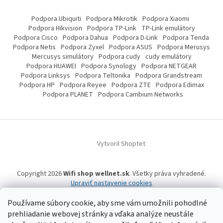
Podpora Ubiquiti
Podpora Mikrotik
Podpora Xiaomi
Podpora Hikvision
Podpora TP-Link
TP-Link emulátory
Podpora Cisco
Podpora Dahua
Podpora D-Link
Podpora Tenda
Podpora Netis
Podpora Zyxel
Podpora ASUS
Podpora Merusys
Mercusys simulátory
Podpora cudy
cudy emulátory
Podpora HUAWEI
Podpora Synology
Podpora NETGEAR
Podpora Linksys
Podpora Teltonika
Podpora Grandstream
Podpora HP
Podpora Reyee
Podpora ZTE
Podpora Edimax
Podpora PLANET
Podpora Cambium Networks
Vytvoril Shoptet
Copyright 2026
Wifi shop wellnet.sk
. Všetky práva vyhradené.
Upraviť nastavenie cookies
Používame súbory cookie, aby sme vám umožnili pohodlné
prehliadanie webovej stránky a vďaka analýze neustále
Wifi shop wellnet.sk prevádzkuje spoločnosť WELLNET, s.r.o.,
IČO: 36484610,