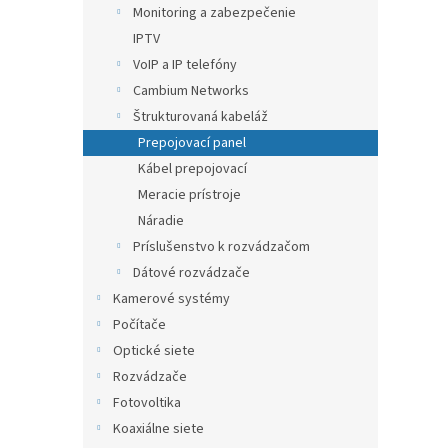
Monitoring a zabezpečenie
IPTV
VoIP a IP telefóny
Cambium Networks
Štrukturovaná kabeláž
Prepojovací panel
Kábel prepojovací
Meracie prístroje
Náradie
Príslušenstvo k rozvádzačom
Dátové rozvádzače
Kamerové systémy
Počítače
Optické siete
Rozvádzače
Fotovoltika
Koaxiálne siete