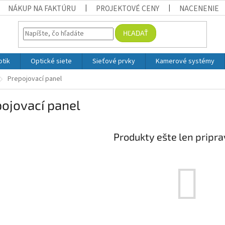
NÁKUP NA FAKTÚRU
PROJEKTOVÉ CENY
NACENENIE
HĽADAŤ
otik
Optické siete
Sieťové prvky
Kamerové systémy
Prepojovací panel
ojovací panel
Produkty ešte len pripr