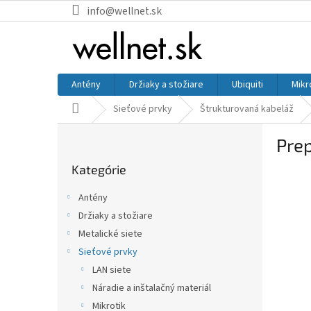
Prejsť na obsah
info@wellnet.sk
Antény
Držiaky a stožiare
Ubiquiti
Mikr
Domov
Sieťové prvky
Štrukturovaná kabeláž
Bočný panel
Prep
Preskočiť kategórie
Kategórie
Antény
Držiaky a stožiare
Metalické siete
Sieťové prvky
LAN siete
Náradie a inštalačný materiál
Mikrotik