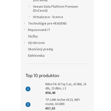
(Dočasná)
Veeam Data Platform Premium
(Dočasná)
Virtualizace - licence
Technológie pre HEADEND
Repasované IT
Služby
Výrobcovia
Ukončený predaj
Elektronika
Top 10 produktov
MikroTik SXTsq 5 ac, AC866, 16
dBi, 23 dBm, L3
€58,48
TP-LINK Archer AX23, WiFi
router, AX1800
€57,53