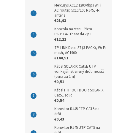
Mercusys AC12 1200Mbps WiFi
AC router, 5x10/100 RJ45, 4x
anténa
€21,93
Konzola na stenu 35cm
PK35T42 Tbase d4.2 p3
€12,21
TP-LINK Deco S7 (3-PACK), Wi-Fi
mesh, AC1900
€144,51
Kábel SOLARIX Cat5E UTP
vonkajší netienený drôt metráž
(cena za 1m)
€0,51
Kábel FTP OUTDOOR SOLARIX
Cat5E solid
€0,54
Konektor RJ45 FTP CAT5 na
drôt
€0,43
Konektor RJ45 UTP CAT5 na
drôt