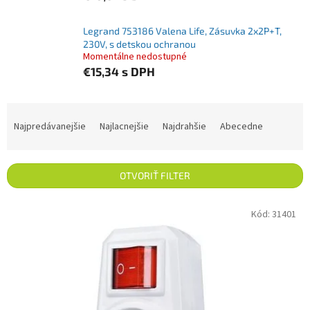
Legrand 753186 Valena Life, Zásuvka 2x2P+T,
230V, s detskou ochranou
Momentálne nedostupné
€15,34
s DPH
Radenie produktov
Najpredávanejšie
Najlacnejšie
Najdrahšie
Abecedne
OTVORIŤ FILTER
Výpis produktov
Kód:
31401