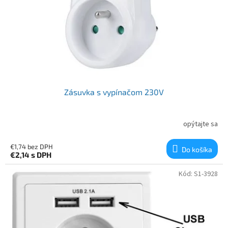
Zásuvka s vypínačom 230V
opýtajte sa
€1,74 bez DPH
Do košíka
€2,14
s DPH
Kód:
S1-3928