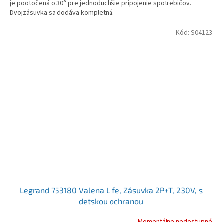
je pootočená o 30° pre jednoduchšie pripojenie spotrebičov.
Dvojzásuvka sa dodáva kompletná.
Kód:
S04123
Legrand 753180 Valena Life, Zásuvka 2P+T, 230V, s
detskou ochranou
Momentálne nedostupné