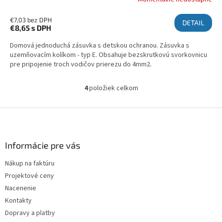
€7,03 bez DPH
DETAIL
€8,65
s DPH
Domová jednoduchá zásuvka s detskou ochranou. Zásuvka s
uzemňovacím kolíkom - typ E. Obsahuje bezskrutkovú svorkovnicu
pre pripojenie troch vodičov prierezu do 4mm2.
4
položiek celkom
Ovládacie prvky výpisu
Zápätie
Informácie pre vás
Nákup na faktúru
Projektové ceny
Nacenenie
Kontakty
Dopravy a platby