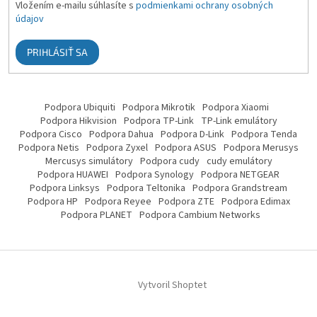
Vložením e-mailu súhlasíte s
podmienkami ochrany osobných
údajov
PRIHLÁSIŤ SA
Podpora Ubiquiti
Podpora Mikrotik
Podpora Xiaomi
Podpora Hikvision
Podpora TP-Link
TP-Link emulátory
Podpora Cisco
Podpora Dahua
Podpora D-Link
Podpora Tenda
Podpora Netis
Podpora Zyxel
Podpora ASUS
Podpora Merusys
Mercusys simulátory
Podpora cudy
cudy emulátory
Podpora HUAWEI
Podpora Synology
Podpora NETGEAR
Podpora Linksys
Podpora Teltonika
Podpora Grandstream
Podpora HP
Podpora Reyee
Podpora ZTE
Podpora Edimax
Podpora PLANET
Podpora Cambium Networks
Vytvoril Shoptet