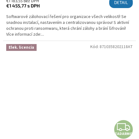
€1 183,55 bez DPH
DETAIL
€1 455,77
s DPH
Softwarové zálohovací řešení pro organizace všech velikostí! Se
snadnou instalací, nastavením a centralizovanou správou! S aktivní
ochranou proti ransomwaru, která chrání zálohy a brání šifrování!
Více informací zde:...
Kód:
8710358202118AT
Elek. licencia
ZADARMO