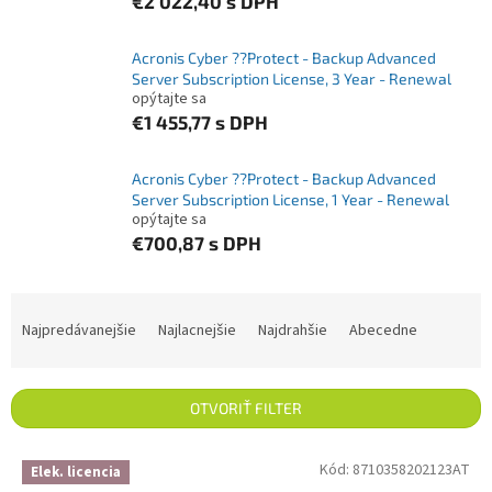
€2 022,40
s DPH
Acronis Cyber ??Protect - Backup Advanced
Server Subscription License, 3 Year - Renewal
opýtajte sa
€1 455,77
s DPH
Acronis Cyber ??Protect - Backup Advanced
Server Subscription License, 1 Year - Renewal
opýtajte sa
€700,87
s DPH
Radenie produktov
Najpredávanejšie
Najlacnejšie
Najdrahšie
Abecedne
OTVORIŤ FILTER
Výpis produktov
Kód:
8710358202123AT
Elek. licencia