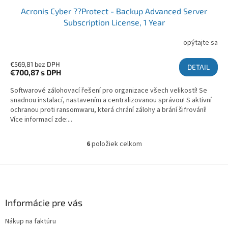
Acronis Cyber ??Protect - Backup Advanced Server
Subscription License, 1 Year
opýtajte sa
€569,81 bez DPH
DETAIL
€700,87
s DPH
Softwarové zálohovací řešení pro organizace všech velikostí! Se
snadnou instalací, nastavením a centralizovanou správou! S aktivní
ochranou proti ransomwaru, která chrání zálohy a brání šifrování!
Více informací zde:...
6
položiek celkom
Ovládacie prvky výpisu
Zápätie
Informácie pre vás
Nákup na faktúru