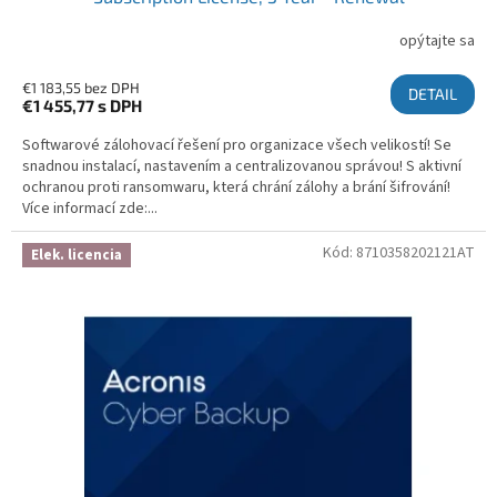
opýtajte sa
€1 183,55 bez DPH
DETAIL
€1 455,77
s DPH
Softwarové zálohovací řešení pro organizace všech velikostí! Se
snadnou instalací, nastavením a centralizovanou správou! S aktivní
ochranou proti ransomwaru, která chrání zálohy a brání šifrování!
Více informací zde:...
Kód:
8710358202121AT
Elek. licencia