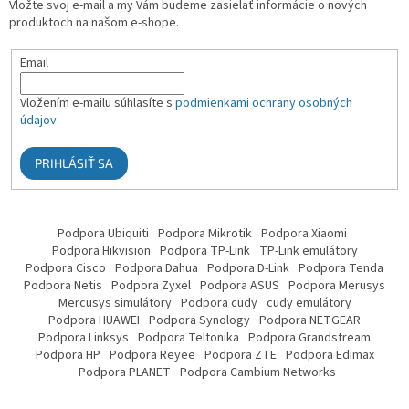
Vložte svoj e-mail a my Vám budeme zasielať informácie o nových
produktoch na našom e-shope.
Email
Vložením e-mailu súhlasíte s
podmienkami ochrany osobných
údajov
PRIHLÁSIŤ SA
Podpora Ubiquiti
Podpora Mikrotik
Podpora Xiaomi
Podpora Hikvision
Podpora TP-Link
TP-Link emulátory
Podpora Cisco
Podpora Dahua
Podpora D-Link
Podpora Tenda
Podpora Netis
Podpora Zyxel
Podpora ASUS
Podpora Merusys
Mercusys simulátory
Podpora cudy
cudy emulátory
Podpora HUAWEI
Podpora Synology
Podpora NETGEAR
Podpora Linksys
Podpora Teltonika
Podpora Grandstream
Podpora HP
Podpora Reyee
Podpora ZTE
Podpora Edimax
Podpora PLANET
Podpora Cambium Networks