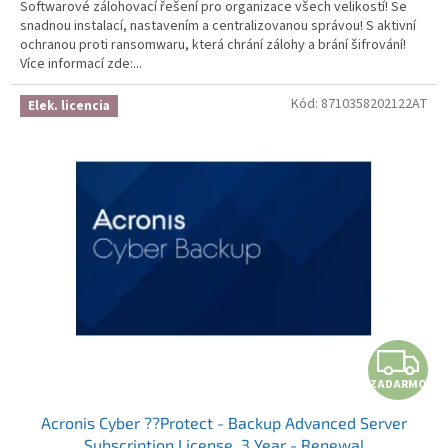
Softwarové zálohovací řešení pro organizace všech velikostí! Se
snadnou instalací, nastavením a centralizovanou správou! S aktivní
ochranou proti ransomwaru, která chrání zálohy a brání šifrování!
Více informací zde:...
Kód:
8710358202122AT
Elek. licencia
ZADARMO
Acronis Cyber ??Protect - Backup Advanced Server
Subscription License, 3 Year - Renewal