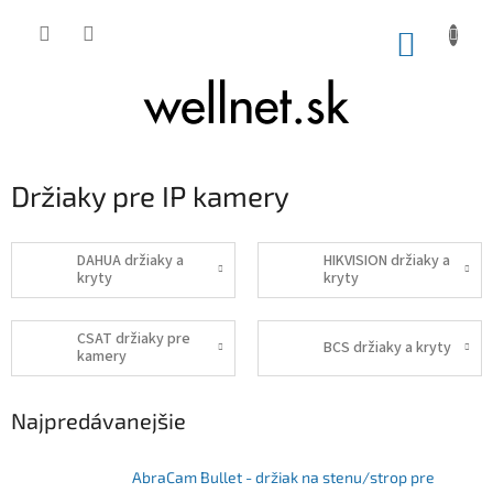
Prejsť na obsah
NÁKUP
Držiaky pre IP kamery
DAHUA držiaky a
HIKVISION držiaky a
kryty
kryty
CSAT držiaky pre
BCS držiaky a kryty
kamery
Najpredávanejšie
AbraCam Bullet - držiak na stenu/strop pre