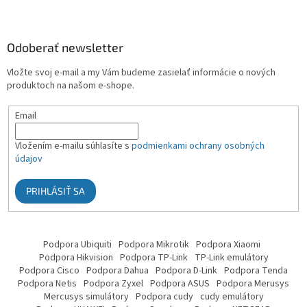
Odoberať newsletter
Vložte svoj e-mail a my Vám budeme zasielať informácie o nových
produktoch na našom e-shope.
Email
Vložením e-mailu súhlasíte s
podmienkami ochrany osobných
údajov
PRIHLÁSIŤ SA
Podpora Ubiquiti
Podpora Mikrotik
Podpora Xiaomi
Podpora Hikvision
Podpora TP-Link
TP-Link emulátory
Podpora Cisco
Podpora Dahua
Podpora D-Link
Podpora Tenda
Podpora Netis
Podpora Zyxel
Podpora ASUS
Podpora Merusys
Mercusys simulátory
Podpora cudy
cudy emulátory