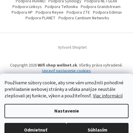
Podpora HUAWEI
Podpora Synology
Podpora NETGEAR
Podpora Linksys
Podpora Teltonika
Podpora Grandstream
Podpora HP
Podpora Reyee
Podpora ZTE
Podpora Edimax
Podpora PLANET
Podpora Cambium Networks
Vytvoril Shoptet
Copyright 2026
Wifi shop wellnet.sk
. Všetky práva vyhradené.
Upraviť nastavenie cookies
Používame súbory cookie, aby sme vám umožnili pohodlné
prehliadanie webovej stránky a vďaka analýze neustále
Wifi shop wellnet.sk prevádzkuje spoločnosť WELLNET, s.r.o.,
IČO: 36484610,
OR OS: Prešov odd. Sro 14019/P
, IČ DPH: SK2020015206 | Tel:
+421 905 269 141
zlepšovali jej funkcie, výkon a použiteľnosť.
Viac informácií
| WhatsApp, Signal, Telegram: +421 905 269 141 | Informácie o produktoch a
a ich dostupnosti, tu uvádzané, pochádzajú od tretích strán, mohli
vzniknúť automatizovaným strojovým prekladom a neprešli jazykovou
Nastavenie
úpravou. Spoločnosť WELLNET, s.r.o. preto nemôže niesť zodpovednosť za ich
úplnosť a aktuálnosť. | Registrované obchodné značky, vzory a názvy patria
ich vlastníkom. | © 2006-
2026 WELLNET, s.r.o. Všetky práva vyhradené.
Odmietnuť
Súhlasím