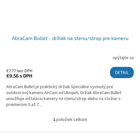
AbraCam Bullet - držiak na stenu/strop pre kameru
opýtajte sa
€7,77 bez DPH
DETAIL
€9,56
s DPH
AbraCam Bullet je praktický držiak špeciálne vyvinutý pre
outdoorovú kameru AirCam od Ubiquiti. Držiak AbraCam Bullet
umožňuje inštaláciu kamery na stenu/strop alebo na stožiar s
priemerom 5 až 7...
1
položiek celkom
Ovládacie prvky výpisu
Zápätie