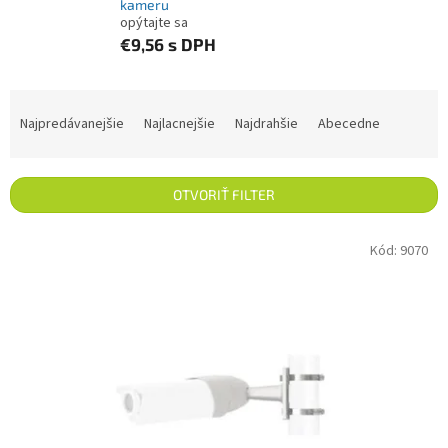
kameru
opýtajte sa
€9,56
s DPH
Radenie produktov
Najpredávanejšie
Najlacnejšie
Najdrahšie
Abecedne
OTVORIŤ FILTER
Výpis produktov
Kód:
9070