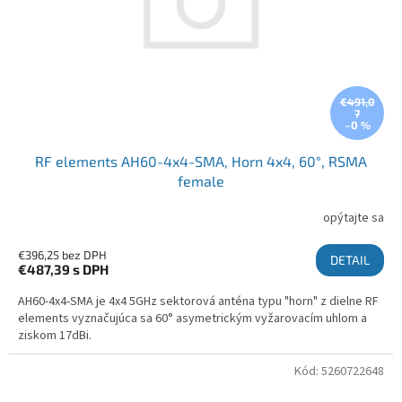
€491,0
7
–0 %
RF elements AH60-4x4-SMA, Horn 4x4, 60°, RSMA
female
opýtajte sa
€396,25 bez DPH
DETAIL
€487,39
s DPH
AH60-4x4-SMA je 4x4 5GHz sektorová anténa typu "horn" z dielne RF
elements vyznačujúca sa 60° asymetrickým vyžarovacím uhlom a
ziskom 17dBi.
Kód:
5260722648