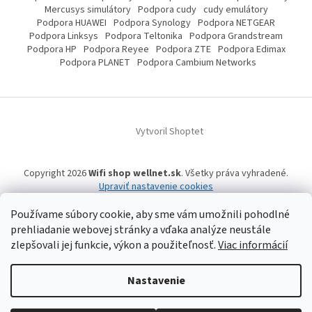
Mercusys simulátory
Podpora cudy
cudy emulátory
Podpora HUAWEI
Podpora Synology
Podpora NETGEAR
Podpora Linksys
Podpora Teltonika
Podpora Grandstream
Podpora HP
Podpora Reyee
Podpora ZTE
Podpora Edimax
Podpora PLANET
Podpora Cambium Networks
Vytvoril Shoptet
Copyright 2026
Wifi shop wellnet.sk
. Všetky práva vyhradené.
Upraviť nastavenie cookies
Používame súbory cookie, aby sme vám umožnili pohodlné
prehliadanie webovej stránky a vďaka analýze neustále
Wifi shop wellnet.sk prevádzkuje spoločnosť WELLNET, s.r.o.,
IČO: 36484610,
zlepšovali jej funkcie, výkon a použiteľnosť.
Viac informácií
OR OS: Prešov odd. Sro 14019/P
, IČ DPH: SK2020015206 | Tel:
+421 905 269 141
| WhatsApp, Signal, Telegram: +421 905 269 141 | Informácie o produktoch a
a ich dostupnosti, tu uvádzané, pochádzajú od tretích strán, mohli
vzniknúť automatizovaným strojovým prekladom a neprešli jazykovou
Nastavenie
úpravou. Spoločnosť WELLNET, s.r.o. preto nemôže niesť zodpovednosť za ich
úplnosť a aktuálnosť. | Registrované obchodné značky, vzory a názvy patria
ich vlastníkom. | © 2006-
2026 WELLNET, s.r.o. Všetky práva vyhradené.