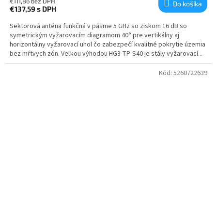
€111,86 bez DPH
Do košíka
€137,59
s DPH
Sektorová anténa funkčná v pásme 5 GHz so ziskom 16 dB so
symetrickým vyžarovacím diagramom 40° pre vertikálny aj
horizontálny vyžarovací uhol čo zabezpečí kvalitné pokrytie územia
bez mŕtvych zón. Veľkou výhodou HG3-TP-S40 je stály vyžarovací...
Kód:
5260722639