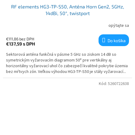
RF elements HG3-TP-S50, Anténa Horn Gen2, 5GHz,
14dBi, 50°, twistport
opýtajte sa
€111,86 bez DPH
Do košíka
€137,59
s DPH
Sektorová anténa funkčná v pásme 5 GHz so ziskom 14 dB so
symetrickým vyžarovacím diagramom 50° pre vertikálny aj
horizontálny vyžarovací uhol čo zabezpečí kvalitné pokrytie územia
bez mŕtvych zón. Veľkou výhodou HG3-TP-S50 je stály vyžarovací...
Kód:
5260722638