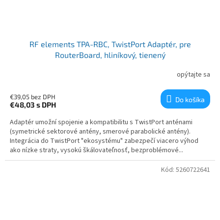
RF elements TPA-RBC, TwistPort Adaptér, pre
RouterBoard, hliníkový, tienený
opýtajte sa
€39,05 bez DPH
Do košíka
€48,03
s DPH
Adaptér umožní spojenie a kompatibilitu s TwistPort anténami
(symetrické sektorové antény, smerové parabolické antény).
Integrácia do TwistPort "ekosystému" zabezpečí viacero výhod
ako nízke straty, vysokú škálovateľnosť, bezproblémové...
Kód:
5260722641