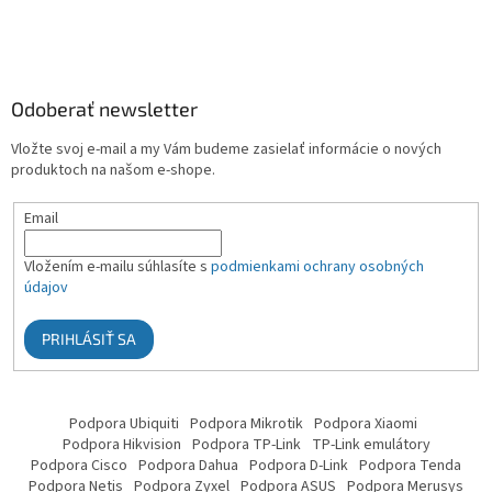
Odoberať newsletter
Vložte svoj e-mail a my Vám budeme zasielať informácie o nových
produktoch na našom e-shope.
Email
Vložením e-mailu súhlasíte s
podmienkami ochrany osobných
údajov
PRIHLÁSIŤ SA
Podpora Ubiquiti
Podpora Mikrotik
Podpora Xiaomi
Podpora Hikvision
Podpora TP-Link
TP-Link emulátory
Podpora Cisco
Podpora Dahua
Podpora D-Link
Podpora Tenda
Podpora Netis
Podpora Zyxel
Podpora ASUS
Podpora Merusys