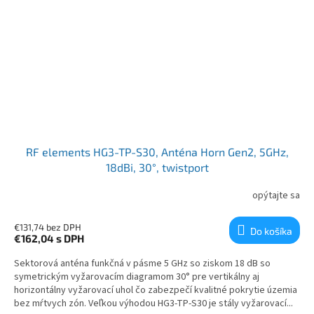
RF elements HG3-TP-S30, Anténa Horn Gen2, 5GHz,
18dBi, 30°, twistport
opýtajte sa
€131,74 bez DPH
Do košíka
€162,04
s DPH
Sektorová anténa funkčná v pásme 5 GHz so ziskom 18 dB so
symetrickým vyžarovacím diagramom 30° pre vertikálny aj
horizontálny vyžarovací uhol čo zabezpečí kvalitné pokrytie územia
bez mŕtvych zón. Veľkou výhodou HG3-TP-S30 je stály vyžarovací...