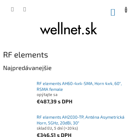
Prejsť na obsah
NÁKUP
RF elements
Najpredávanejšie
RF elements AH60-4x4-SMA, Horn 4x4, 60°,
RSMA female
opýtajte sa
€487,39
s DPH
RF elements AH2030-TP, Anténa Asymetrická
Horn, 5GHz, 20dBi, 30°
sklad EU, 5 dní
(>20 ks)
€346,51
s DPH