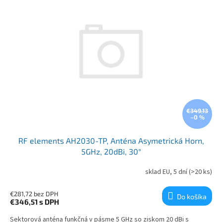
€349,13
–0 %
RF elements AH2030-TP, Anténa Asymetrická Horn,
5GHz, 20dBi, 30°
sklad EU, 5 dní
(>20 ks)
€281,72 bez DPH
Do košíka
€346,51
s DPH
Sektorová anténa funkčná v pásme 5 GHz so ziskom 20 dBi s