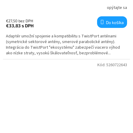
opýtajte sa
€27,50 bez DPH
Do košíka
€33,83
s DPH
Adaptér umožní spojenie a kompatibilitu s TwistPort anténami
(symetrické sektorové antény, smerové parabolické antény).
Integrácia do TwistPort "ekosystému" zabezpečí viacero výhod
ako nízke straty, vysokú škálovateľnosť, bezproblémové...
Kód:
5260722643