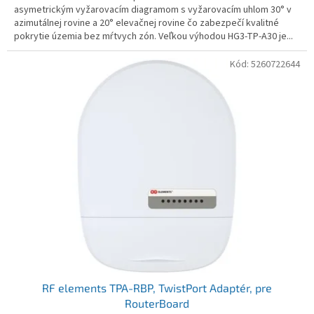
asymetrickým vyžarovacím diagramom s vyžarovacím uhlom 30° v
azimutálnej rovine a 20° elevačnej rovine čo zabezpečí kvalitné
pokrytie územia bez mŕtvych zón. Veľkou výhodou HG3-TP-A30 je...
Kód:
5260722644
RF elements TPA-RBP, TwistPort Adaptér, pre
RouterBoard