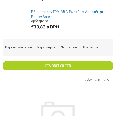
RF elements TPA-RBP, TwistPort Adaptér, pre
RouterBoard
opýtajte sa
€33,83
s DPH
Radenie produktov
Najpredávanejšie
Najlacnejšie
Najdrahšie
Abecedne
OTVORIŤ FILTER
Výpis produktov
Kód:
5260722651