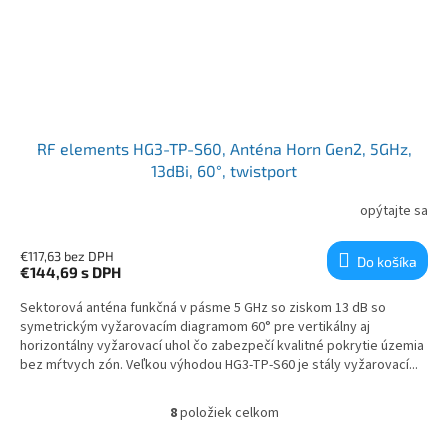
RF elements HG3-TP-S60, Anténa Horn Gen2, 5GHz,
13dBi, 60°, twistport
opýtajte sa
€117,63 bez DPH
Do košíka
€144,69
s DPH
Sektorová anténa funkčná v pásme 5 GHz so ziskom 13 dB so
symetrickým vyžarovacím diagramom 60° pre vertikálny aj
horizontálny vyžarovací uhol čo zabezpečí kvalitné pokrytie územia
bez mŕtvych zón. Veľkou výhodou HG3-TP-S60 je stály vyžarovací...
8
položiek celkom
Ovládacie prvky výpisu