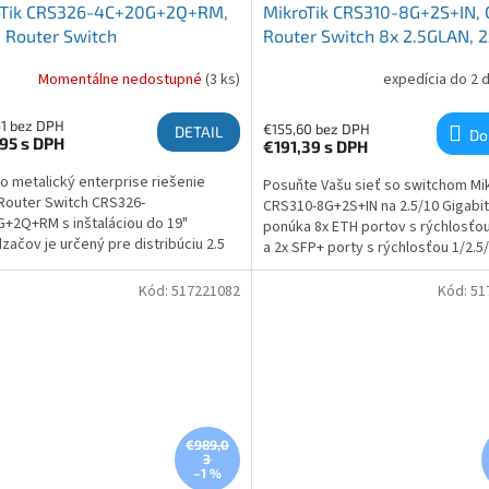
oTik CRS326-4C+20G+2Q+RM,
MikroTik CRS310-8G+2S+IN, 
 Router Switch
Router Switch 8x 2.5GLAN, 
Momentálne nedostupné
(3 ks)
expedícia do 2 
1 bez DPH
€155,60 bez DPH
DETAIL
Do
,95
s DPH
€191,39
s DPH
o metalický enterprise riešenie
Posuňte Vašu sieť so switchom Mik
Router Switch CRS326-
CRS310-8G+2S+IN na 2.5/10 Gigabit
+2Q+RM s inštaláciou do 19"
ponúka 8x ETH portov s rýchlosťou
začov je určený pre distribúciu 2.5
a 2x SFP+ porty s rýchlosťou 1/2.5
AN siete, ktorá ponúka (20)
USB port a napájanie v rozsahu 18V
00/2500 Mbps, 4 porty typu combo
Pre dostatočný výkon je switch vy
Kód:
517221082
Kód:
51
 / 10Gbps (SFP+), (2)...
€989,0
3
–1 %