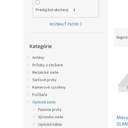
Predaj bol ukočený
1
ROZBALIŤ FILTER
Raden
Najpre
Preskočiť kategórie
Kategórie
Výpis
Antény
Držiaky a stožiare
Metalické siete
Sieťové prvky
Kamerové systémy
Počítače
Optické siete
Pasívne prvky
Výstavba siete
Mikr
GLAN
Optické káble