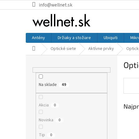
Prejsť na obsah
info@wellnet.sk
Antény
Držiaky a stožiare
Ubiquiti
Mikr
Domov
Optické siete
Aktívne prvky
Optick
Bočný panel
Opti
Na sklade
49
Akcia
0
Najpr
Novinka
0
Tip
0