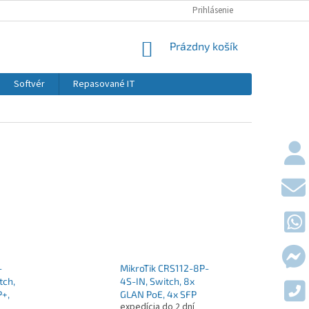
KONTAKTY
DOPRAVY A PLATBY
Prihlásenie
OBCHODNÉ PODMIE
NÁKUPNÝ KOŠÍK
Prázdny košík
Softvér
Repasované IT
-
MikroTik CRS112-8P-
tch,
4S-IN, Switch, 8x
P+,
GLAN PoE, 4x SFP
expedícia do 2 dní