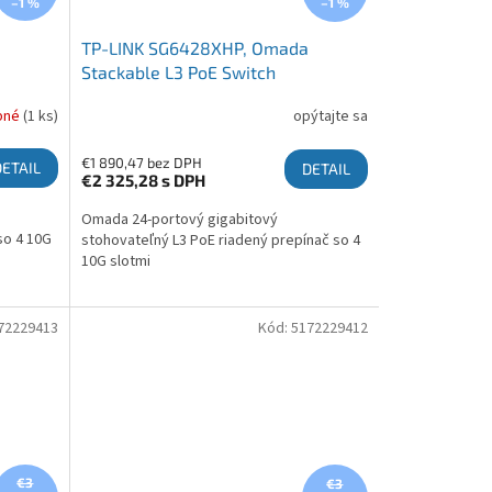
–1 %
–1 %
TP-LINK SG6428XHP, Omada
Stackable L3 PoE Switch
pné
(1 ks)
opýtajte sa
€1 890,47 bez DPH
DETAIL
DETAIL
€2 325,28
s DPH
Omada 24-portový gigabitový
so 4 10G
stohovateľný L3 PoE riadený prepínač so 4
10G slotmi
72229413
Kód:
5172229412
€3
€3