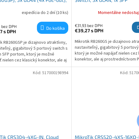
P
expedícia do 2 dní
(10 ks)
Momentálne nedostu
€31,93 bez DPH
5 bez DPH
Do košíka
€39,27
s DPH
37
s DPH
Mikrotik RB260GS je dizajnovo atra
ik RB260GSP je dizajnovo atraktívny,
nastaviteľný, gigabitový 5 portový
iteľný, gigabitový 5 portový switch s
ktorý je možné napájať nielen cez 
 SFP portom, ktorý je možné
konektor, ale aj prostredníctvom P
ť nielen cez klasický konektor, ale aj
tomu je určený port 1, ostatné po
edníctvom PoE cez port číslo 1.
nepodporujú).
Kód:
517000198994
Kód:
5170
Tik CRS304-4XG-IN, Cloud
MikroTik CRS520-4XS-16XQ