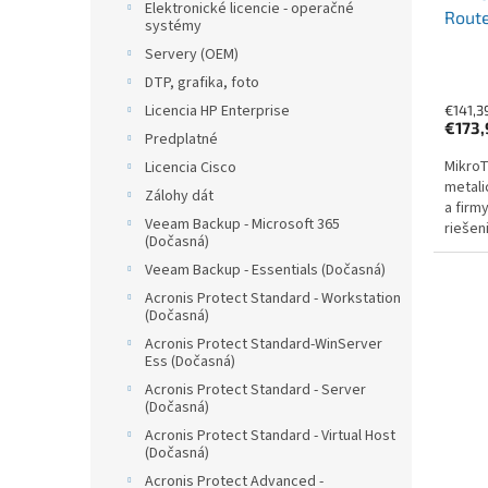
Elektronické licencie - operačné
Route
systémy
Servery (OEM)
DTP, grafika, foto
Licencia HP Enterprise
€141,3
€173,
Predplatné
MikroT
Licencia Cisco
metali
Zálohy dát
a firm
Veeam Backup - Microsoft 365
riešen
(Dočasná)
Je vyb
Veeam Backup - Essentials (Dočasná)
porto
Acronis Protect Standard - Workstation
(Dočasná)
Acronis Protect Standard-WinServer
Ess (Dočasná)
Acronis Protect Standard - Server
(Dočasná)
Acronis Protect Standard - Virtual Host
(Dočasná)
Acronis Protect Advanced -