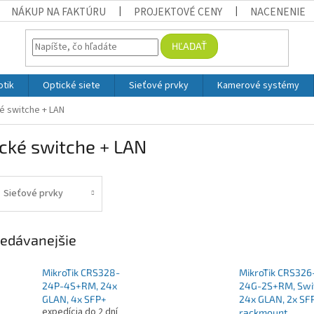
NÁKUP NA FAKTÚRU
PROJEKTOVÉ CENY
NACENENIE
HĽADAŤ
otik
Optické siete
Sieťové prvky
Kamerové systémy
é switche + LAN
cké switche + LAN
Sieťové prvky
edávanejšie
MikroTik CRS328-
MikroTik CRS326
24P-4S+RM, 24x
24G-2S+RM, Swi
GLAN, 4x SFP+
24x GLAN, 2x SF
expedícia do 2 dní
rackmount