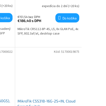
í
(>20 ks)
expedícia do 2 dní
(>20 ks)
€151,54 bez DPH
 košíka
Do košíka
€186,40
s DPH
 osadený
MikroTik CRS112-8P-4S, L5, 8x GLAN PoE, 4x
/SFP
SFP, 802.3af/at, desktop case
17000022
Kód:
51700019875
60GS),
MikroTik CSS318-16G-2S+IN, Cloud