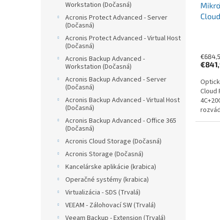
Workstation (Dočasná)
Mikr
Cloud
Acronis Protect Advanced - Server
(Dočasná)
Acronis Protect Advanced - Virtual Host
(Dočasná)
€684,5
Acronis Backup Advanced -
€841
Workstation (Dočasná)
Acronis Backup Advanced - Server
Optick
(Dočasná)
Cloud 
Acronis Backup Advanced - Virtual Host
4C+20G
(Dočasná)
rozvád
Gbps L
Acronis Backup Advanced - Office 365
100/10
(Dočasná)
2. LAN)
Acronis Cloud Storage (Dočasná)
Acronis Storage (Dočasná)
Kancelárske aplikácie (krabica)
Operačné systémy (krabica)
Virtualizácia - SDS (Trvalá)
VEEAM - Zálohovací SW (Trvalá)
Veeam Backup - Extension (Trvalá)