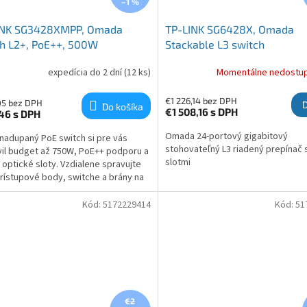
–1 %
INK SG3428XMPP, Omada
TP-LINK SG6428X, Omada
h L2+, PoE++, 500W
Stackable L3 switch
expedícia do 2 dní
(12 ks)
Momentálne nedostu
€1 226,14 bez DPH
05 bez DPH
Do košíka
€1 508,16
s DPH
,46
s DPH
Omada 24-portový gigabitový
nadupaný PoE switch si pre vás
stohovateľný L3 riadený prepínač 
vil budget až 750W, PoE++ podporu a
slotmi
 optické sloty. Vzdialene spravujte
rístupové body, switche a brány na
h miestach, všetko z jedného
nia.
Kód:
5172229414
Kód:
51
€2