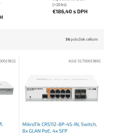
í
(>20 ks)
€186,40
s DPH
PH
56
položiek celkom
00019821
Kód:
51700019881
M,
MikroTik CRS112-8P-4S-IN, Switch,
8x GLAN PoE, 4x SFP