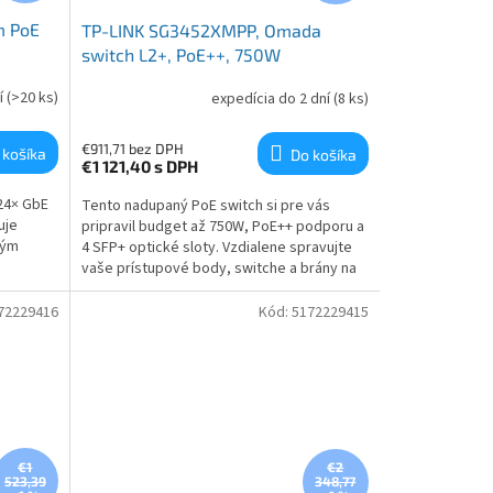
m PoE
TP-LINK SG3452XMPP, Omada
switch L2+, PoE++, 750W
í
(>20 ks)
expedícia do 2 dní
(8 ks)
€911,71 bez DPH
 košíka
Do košíka
€1 121,40
s DPH
 24× GbE
Tento nadupaný PoE switch si pre vás
uje
pripravil budget až 750W, PoE++ podporu a
vým
4 SFP+ optické sloty. Vzdialene spravujte
vaše prístupové body, switche a brány na
rôznych miestach, všetko z jedného
rozhrania.
72229416
Kód:
5172229415
€1
€2
523,39
348,77