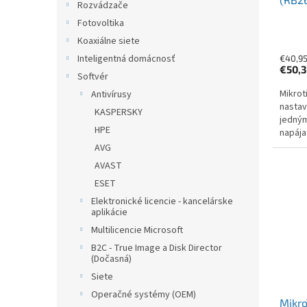
Rozvádzače
1x SF
Fotovoltika
Koaxiálne siete
Inteligentná domácnosť
€40,9
€50,
Softvér
Mikrot
Antivírusy
nastav
KASPERSKY
jedným
HPE
napája
prostr
AVG
AVAST
ESET
Elektronické licencie - kancelárske
aplikácie
Multilicencie Microsoft
B2C - True Image a Disk Director
(Dočasná)
Siete
Operačné systémy (OEM)
Mikro