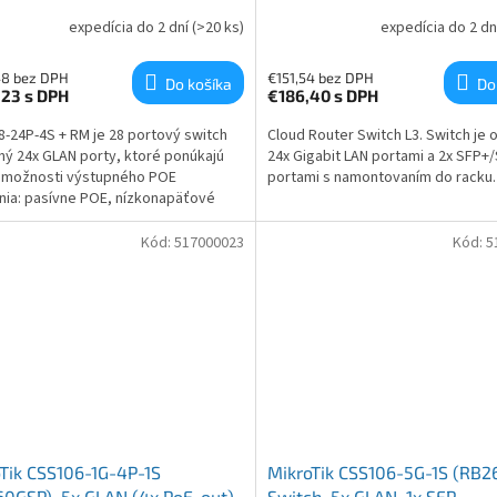
rackmount
expedícia do 2 dní
(>20 ks)
expedícia do 2 dn
48 bez DPH
€151,54 bez DPH
Do košíka
Do
,23
s DPH
€186,40
s DPH
-24P-4S + RM je 28 portový switch
Cloud Router Switch L3. Switch je
ý 24x GLAN porty, ktoré ponúkajú
24x Gigabit LAN portami a 2x SFP+
 možnosti výstupného POE
portami s namontovaním do racku.
nia: pasívne POE, nízkonapäťové
02.3af/at.
Kód:
517000023
Kód:
5
Tik CSS106-1G-4P-1S
MikroTik CSS106-5G-1S (RB2
0GSP), 5x GLAN (4x PoE-out),
Switch, 5x GLAN, 1x SFP