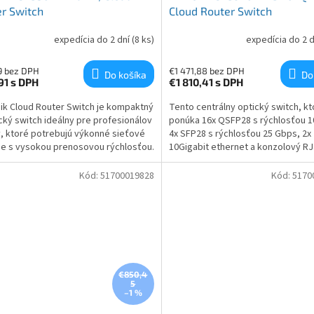
r Switch
Cloud Router Switch
expedícia do 2 dní
(8 ks)
expedícia do 2 
9 bez DPH
€1 471,88 bez DPH
Do košíka
Do
91
s DPH
€1 810,41
s DPH
ik Cloud Router Switch je kompaktný
Tento centrálny optický switch, kt
cký switch ideálny pre profesionálov
ponúka 16x QSFP28 s rýchlosťou 1
y, ktoré potrebujú výkonné sieťové
4x SFP28 s rýchlosťou 25 Gbps, 2x
ie s vysokou prenosovou rýchlosťou.
10Gigabit ethernet a konzolový RJ
avený 4x10Gbps a 1x 1Gbps LAN
m.
Kód:
51700019828
Kód:
5170
€850,4
5
–1 %