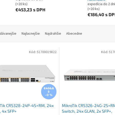
(>20 ks)
expedícia do 2 dn
(>20 ks)
€453,23
s DPH
€186,40
s D
ie produktov
dávanejšie
Najlacnejšie
Najdrahšie
Abecedne
 produktov
Kód:
51700019822
Kód:
517
€456,6
5
–0 %
oTik CRS328-24P-4S+RM, 24x
MikroTik CRS326-24G-2S+R
, 4x SFP+
Switch, 24x GLAN, 2x SFP+,