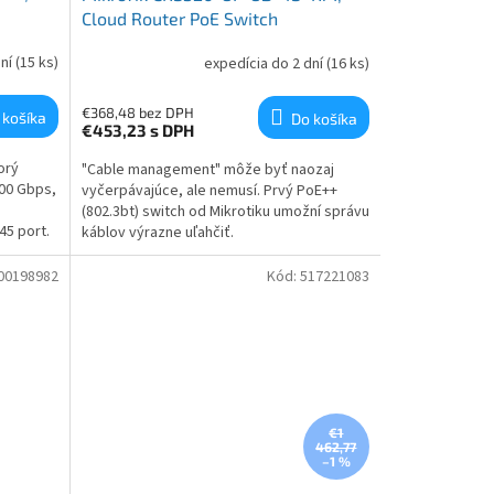
Cloud Router PoE Switch
dní
(15 ks)
expedícia do 2 dní
(16 ks)
€368,48 bez DPH
 košíka
Do košíka
€453,23
s DPH
orý
"Cable management" môže byť naozaj
00 Gbps,
vyčerpávajúce, ale nemusí. Prvý PoE++
(802.3bt) switch od Mikrotiku umožní správu
45 port.
káblov výrazne uľahčiť.
00198982
Kód:
517221083
€1
462,77
–1 %