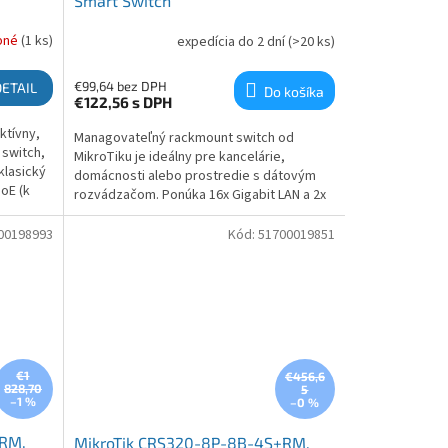
Smart Switch
pné
(1 ks)
expedícia do 2 dní
(>20 ks)
€99,64 bez DPH
DETAIL
Do košíka
€122,56
s DPH
ktívny,
Managovateľný rackmount switch od
 switch,
MikroTiku je ideálny pre kancelárie,
klasický
domácnosti alebo prostredie s dátovým
oE (k
rozvádzačom. Ponúka 16x Gigabit LAN a 2x
rty PoE
SFP+ porty so širokou podporou
rýchlosťou 1, 2.5 a 10 Gbps. Switch možno
00198993
Kód:
51700019851
ľahko inštalovať na stôl...
€1
€456,6
828,70
5
–1 %
–0 %
-RM,
MikroTik CRS320-8P-8B-4S+RM,