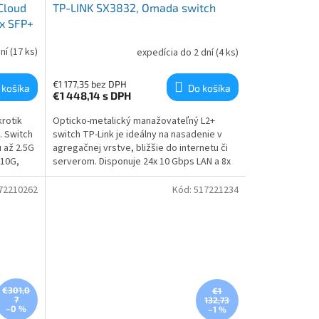
Cloud
TP-LINK SX3832, Omada switch
2x SFP+
dní
(17 ks)
expedícia do 2 dní
(4 ks)
€1 177,35 bez DPH
 košíka
Do košíka
€1 448,14
s DPH
rotik
Opticko-metalický manažovateľný L2+
. Switch
switch TP-Link je ideálny na nasadenie v
 až 2.5G
agregačnej vrstve, bližšie do internetu či
/10G,
serverom. Disponuje 24x 10 Gbps LAN a 8x
 až 57V .
SFP+ portami s podporou rýchlostí 1/10
bavený...
Gbps a ponúka tak flexibilitu a vysoký
72210262
Kód:
517221234
výkon...
€301,0
€1
7
132,73
–0 %
–1 %