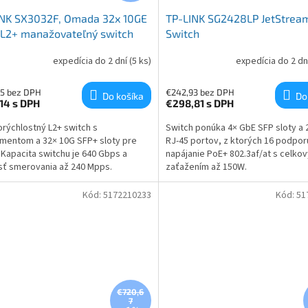
INK SX3032F, Omada 32x 10GE
TP-LINK SG2428LP JetStrea
 L2+ manažovateľný switch
Switch
expedícia do 2 dní
(5 ks)
expedícia do 2 dn
5 bez DPH
€242,93 bez DPH
Do košíka
Do
,14
s DPH
€298,81
s DPH
rýchlostný L2+ switch s
Switch ponúka 4× GbE SFP sloty a
entom a 32× 10G SFP+ sloty pre
RJ-45 portov, z ktorých 16 podpor
. Kapacita switchu je 640 Gbps a
napájanie PoE+ 802.3af/at s celko
sť smerovania až 240 Mpps.
zaťažením až 150W.
Kód:
5172210233
Kód:
51
€720,6
7