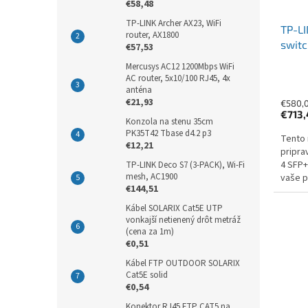
€58,48
TP-LINK Archer AX23, WiFi
TP-L
router, AX1800
switc
€57,53
Mercusys AC12 1200Mbps WiFi
AC router, 5x10/100 RJ45, 4x
anténa
€21,93
€580,
€713
Konzola na stenu 35cm
PK35T42 Tbase d4.2 p3
Tento 
€12,21
pripra
4 SFP+
TP-LINK Deco S7 (3-PACK), Wi-Fi
mesh, AC1900
vaše p
€144,51
rôznyc
rozhra
Kábel SOLARIX Cat5E UTP
vonkajší netienený drôt metráž
(cena za 1m)
€0,51
Kábel FTP OUTDOOR SOLARIX
Cat5E solid
€0,54
Konektor RJ45 FTP CAT5 na