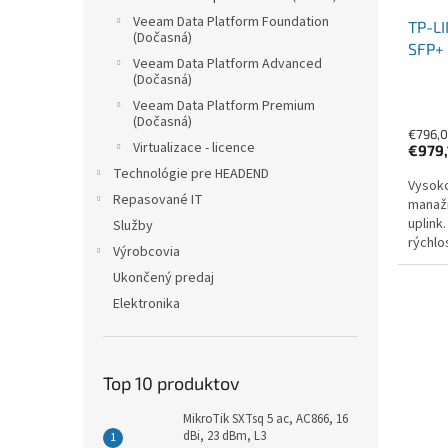
Veeam Data Platform Foundation
TP-L
(Dočasná)
SFP+
Veeam Data Platform Advanced
(Dočasná)
Veeam Data Platform Premium
(Dočasná)
€796,0
Virtualizace - licence
€979
Technológie pre HEADEND
Vysoko
Repasované IT
manažm
uplink
Služby
rýchlo
Výrobcovia
Ukončený predaj
Elektronika
Top 10 produktov
MikroTik SXTsq 5 ac, AC866, 16
dBi, 23 dBm, L3