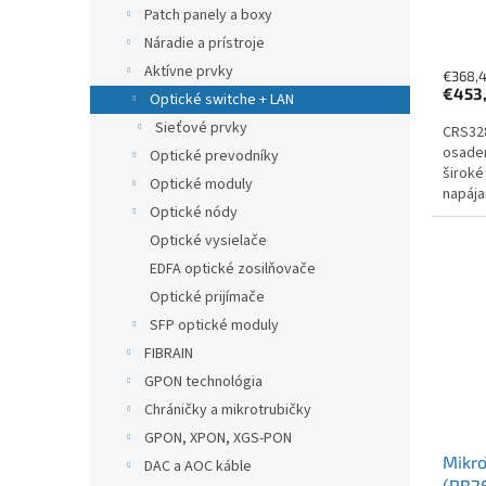
Patch panely a boxy
Náradie a prístroje
Aktívne prvky
€368,
€453
Optické switche + LAN
Sieťové prvky
CRS328
osaden
Optické prevodníky
široké
Optické moduly
napája
Optické nódy
POE, 8
Optické vysielače
EDFA optické zosilňovače
Optické prijímače
SFP optické moduly
FIBRAIN
GPON technológia
Chráničky a mikrotrubičky
GPON, XPON, XGS-PON
Mikro
DAC a AOC káble
(RB26