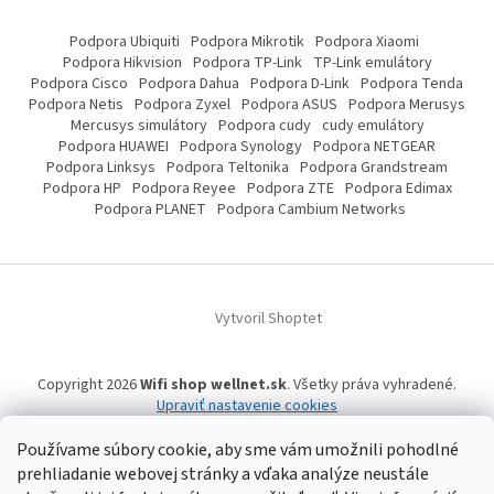
Podpora Ubiquiti
Podpora Mikrotik
Podpora Xiaomi
Podpora Hikvision
Podpora TP-Link
TP-Link emulátory
Podpora Cisco
Podpora Dahua
Podpora D-Link
Podpora Tenda
Podpora Netis
Podpora Zyxel
Podpora ASUS
Podpora Merusys
Mercusys simulátory
Podpora cudy
cudy emulátory
Podpora HUAWEI
Podpora Synology
Podpora NETGEAR
Podpora Linksys
Podpora Teltonika
Podpora Grandstream
Podpora HP
Podpora Reyee
Podpora ZTE
Podpora Edimax
Podpora PLANET
Podpora Cambium Networks
Vytvoril Shoptet
Copyright 2026
Wifi shop wellnet.sk
. Všetky práva vyhradené.
Upraviť nastavenie cookies
Používame súbory cookie, aby sme vám umožnili pohodlné
prehliadanie webovej stránky a vďaka analýze neustále
Wifi shop wellnet.sk prevádzkuje spoločnosť WELLNET, s.r.o.,
IČO: 36484610,