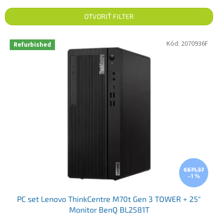
OTVORIŤ FILTER
Výpis produktov
Kód:
2070936F
Refurbished
€671,37
–1 %
PC set Lenovo ThinkCentre M70t Gen 3 TOWER + 25"
Monitor BenQ BL2581T