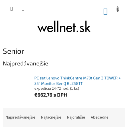
Prejsť na obsah
NÁKUP
Senior
Najpredávanejšie
PC set Lenovo ThinkCentre M70t Gen 3 TOWER +
25" Monitor BenQ BL2581T
expedícia 24-72 hod.
(1 ks)
€662,76
s DPH
Radenie produktov
Najpredávanejšie
Najlacnejšie
Najdrahšie
Abecedne