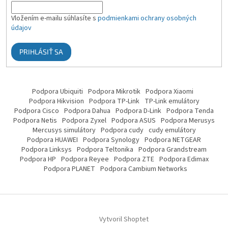
Vložením e-mailu súhlasíte s
podmienkami ochrany osobných
údajov
PRIHLÁSIŤ SA
Podpora Ubiquiti
Podpora Mikrotik
Podpora Xiaomi
Podpora Hikvision
Podpora TP-Link
TP-Link emulátory
Podpora Cisco
Podpora Dahua
Podpora D-Link
Podpora Tenda
Podpora Netis
Podpora Zyxel
Podpora ASUS
Podpora Merusys
Mercusys simulátory
Podpora cudy
cudy emulátory
Podpora HUAWEI
Podpora Synology
Podpora NETGEAR
Podpora Linksys
Podpora Teltonika
Podpora Grandstream
Podpora HP
Podpora Reyee
Podpora ZTE
Podpora Edimax
Podpora PLANET
Podpora Cambium Networks
Vytvoril Shoptet