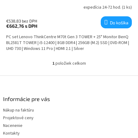
expedícia 24-72 hod.
(1 ks)
€538,83 bez DPH
Do košíka
€662,76
s DPH
PC set Lenovo ThinkCentre M70t Gen 3 TOWER + 25" Monitor BenQ
BL2581T TOWER | i5-12400 | 8GB DDR4 | 256GB (M.2) SSD | DVD-ROM |
UHD 730 | Windows 11 Pro | HDMI 2.1 | Silver
1
položiek celkom
Ovládacie prvky výpisu
Zápätie
Informácie pre vás
Nákup na faktúru
Projektové ceny
Nacenenie
Kontakty