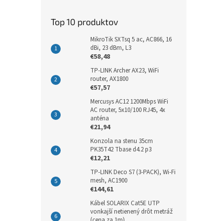
Top 10 produktov
MikroTik SXTsq 5 ac, AC866, 16
dBi, 23 dBm, L3
€58,48
TP-LINK Archer AX23, WiFi
router, AX1800
€57,57
Mercusys AC12 1200Mbps WiFi
AC router, 5x10/100 RJ45, 4x
anténa
€21,94
Konzola na stenu 35cm
PK35T42 Tbase d4.2 p3
€12,21
TP-LINK Deco S7 (3-PACK), Wi-Fi
mesh, AC1900
€144,61
Kábel SOLARIX Cat5E UTP
vonkajší netienený drôt metráž
(cena za 1m)