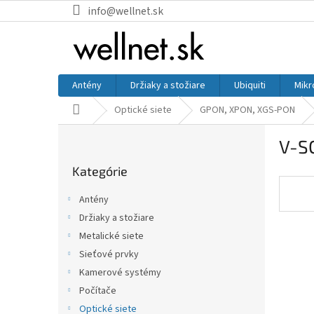
Prejsť na obsah
info@wellnet.sk
Antény
Držiaky a stožiare
Ubiquiti
Mikr
Domov
Optické siete
GPON, XPON, XGS-PON
Bočný panel
V-S
Preskočiť kategórie
Kategórie
Antény
Držiaky a stožiare
Metalické siete
Sieťové prvky
Kamerové systémy
Počítače
Optické siete