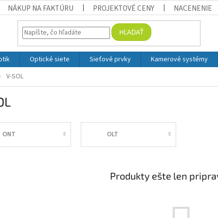
NÁKUP NA FAKTÚRU
PROJEKTOVÉ CENY
NACENENIE
HĽADAŤ
otik
Optické siete
Sieťové prvky
Kamerové systémy
V-SOL
OL
ONT
OLT
Produkty ešte len pripr