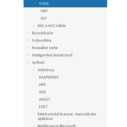
V-SOL
ONT
OLT
DAC a AOC káble
Rozvádzače
Fotovoltika
Koaxiálne siete
Inteligentná domácnosť
Softvér
Antivírusy
KASPERSKY
HPE
AVG
AVAST
ESET
Elektronické licencie - kancelárske
aplikácie
Multilicencie Microsoft