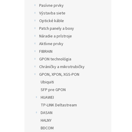
Pasívne prvky
Výstavba siete
Optické káble
Patch panely a boxy
Náradie a prístroje
Aktívne prvky
FIBRAIN
GPON technológia
Chráničky a mikrotrubičky
GPON, XPON, XGS-PON
Ubiquiti
SFP pre GPON
HUAWEI
TP-LINK Deltastream
DASAN
HALNY
BDCOM