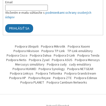
Email
Vložením e-mailu súhlasíte s
podmienkami ochrany osobných
údajov
PRIHLÁSIŤ SA
Podpora Ubiquiti
Podpora Mikrotik
Podpora Xiaomi
Podpora Hikvision
Podpora TP-Link
TP-Link emulátory
Podpora Cisco
Podpora Dahua
Podpora D-Link
Podpora Tenda
Podpora Netis
Podpora Zyxel
Podpora ASUS
Podpora Merusys
Mercusys simulátory
Podpora cudy
cudy emulátory
Podpora HUAWEI
Podpora Synology
Podpora NETGEAR
Podpora Linksys
Podpora Teltonika
Podpora Grandstream
Podpora HP
Podpora Reyee
Podpora ZTE
Podpora Edimax
Podpora PLANET
Podpora Cambium Networks