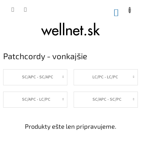
Prejsť na obsah
NÁKUP
Patchcordy - vonkajšie
SC/APC - SC/APC
LC/PC - LC/PC
SC/APC - LC/PC
SC/APC - SC/PC
Produkty ešte len pripravujeme.