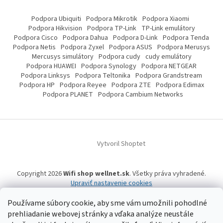
Podpora Ubiquiti
Podpora Mikrotik
Podpora Xiaomi
Podpora Hikvision
Podpora TP-Link
TP-Link emulátory
Podpora Cisco
Podpora Dahua
Podpora D-Link
Podpora Tenda
Podpora Netis
Podpora Zyxel
Podpora ASUS
Podpora Merusys
Mercusys simulátory
Podpora cudy
cudy emulátory
Podpora HUAWEI
Podpora Synology
Podpora NETGEAR
Podpora Linksys
Podpora Teltonika
Podpora Grandstream
Podpora HP
Podpora Reyee
Podpora ZTE
Podpora Edimax
Podpora PLANET
Podpora Cambium Networks
Vytvoril Shoptet
Copyright 2026
Wifi shop wellnet.sk
. Všetky práva vyhradené.
Upraviť nastavenie cookies
Používame súbory cookie, aby sme vám umožnili pohodlné
prehliadanie webovej stránky a vďaka analýze neustále
Wifi shop wellnet.sk prevádzkuje spoločnosť WELLNET, s.r.o.,
IČO: 36484610,