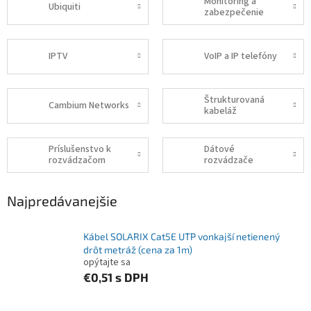
Monitoring a
Ubiquiti
zabezpečenie
IPTV
VoIP a IP telefóny
Štrukturovaná
Cambium Networks
kabeláž
Príslušenstvo k
Dátové
rozvádzačom
rozvádzače
Najpredávanejšie
Kábel SOLARIX Cat5E UTP vonkajší netienený
drôt metráž (cena za 1m)
opýtajte sa
€0,51
s DPH