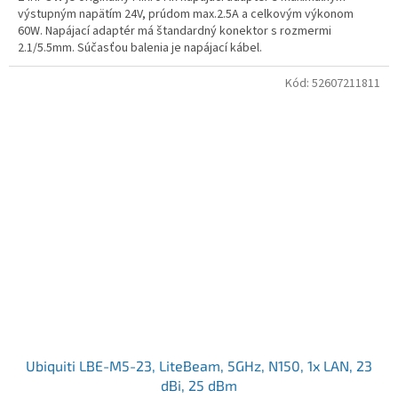
výstupným napätím 24V, prúdom max.2.5A a celkovým výkonom
60W. Napájací adaptér má štandardný konektor s rozmermi
2.1/5.5mm. Súčasťou balenia je napájací kábel.
Kód:
52607211811
Ubiquiti LBE-M5-23, LiteBeam, 5GHz, N150, 1x LAN, 23
dBi, 25 dBm