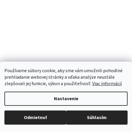
Používame súbory cookie, aby sme vám umožnili pohodlné
prehliadanie webovej stránky a vďaka analýze neustále
zlepšovali jej funkcie, výkon a použiteľnosť.
Viac informácií
MikroTik GrooveA 52, 2,4/5 GHz, 1x LAN, 128MB, L4, 6dB
anténa
Nastavenie
expedícia do 2 dní
(>20 ks)
Odmietnuť
Súhlasím
€56,52 bez DPH
Do košíka
€69,52
s DPH