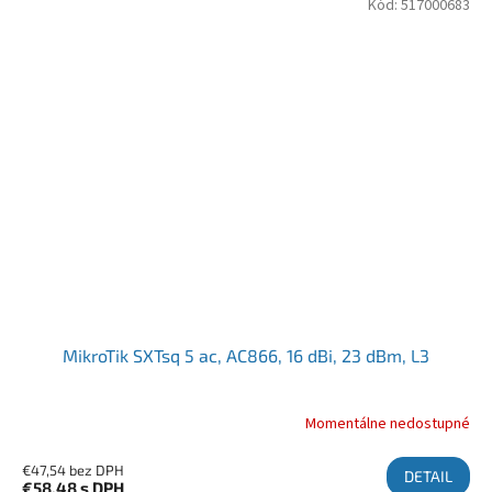
Kód:
517000683
MikroTik SXTsq 5 ac, AC866, 16 dBi, 23 dBm, L3
Momentálne nedostupné
€47,54 bez DPH
DETAIL
€58,48
s DPH