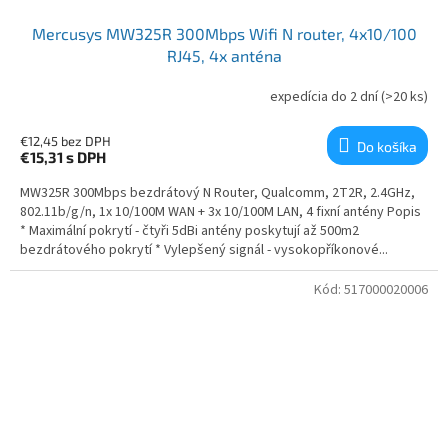
Mercusys MW325R 300Mbps Wifi N router, 4x10/100
RJ45, 4x anténa
expedícia do 2 dní
(>20 ks)
€12,45 bez DPH
Do košíka
€15,31
s DPH
MW325R 300Mbps bezdrátový N Router, Qualcomm, 2T2R, 2.4GHz,
802.11b/g/n, 1x 10/100M WAN + 3x 10/100M LAN, 4 fixní antény Popis
* Maximální pokrytí - čtyři 5dBi antény poskytují až 500m2
bezdrátového pokrytí * Vylepšený signál - vysokopříkonové...
Kód:
517000020006