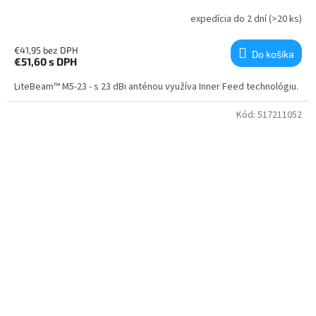
expedícia do 2 dní
(>20 ks)
€41,95 bez DPH
Do košíka
€51,60
s DPH
LiteBeam™ M5-23 - s 23 dBi anténou využíva Inner Feed technológiu.
Kód:
517211052