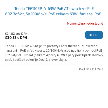
Tenda TEF1105P-4-63W PoE AT switch 4x PoE
802.3af/at, 5x 100Mb/s, PoE celkem 63W, fanless, PoE+
Momentálne nedostupné
€24,82 bez DPH
DETAIL
€30,53
s DPH
Tenda TEF1105P-4-63W je 5ti portový Fast Ethernet PoE switch s
napájením PoE af/at. 4 porty 10/100 Mb/s jsou napájeny pomocí PoE
802.3af/PoE 802.3at (celkem 4 porty 63 W) a pátý port Uplink. Kovový
obal. Součástí balení je český, slovenský a...
Kód:
5172110541