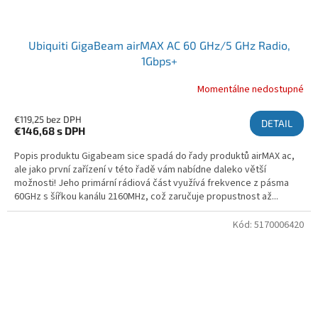
Ubiquiti GigaBeam airMAX AC 60 GHz/5 GHz Radio,
1Gbps+
Momentálne nedostupné
€119,25 bez DPH
DETAIL
€146,68
s DPH
Popis produktu Gigabeam sice spadá do řady produktů airMAX ac,
ale jako první zařízení v této řadě vám nabídne daleko větší
možnosti! Jeho primární rádiová část využívá frekvence z pásma
60GHz s šířkou kanálu 2160MHz, což zaručuje propustnost až...
Kód:
5170006420