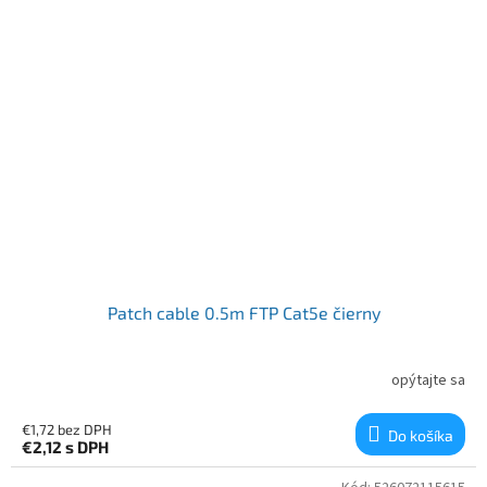
Patch cable 0.5m FTP Cat5e čierny
opýtajte sa
€1,72 bez DPH
Do košíka
€2,12
s DPH