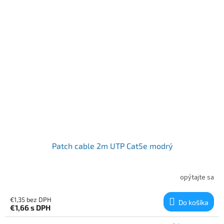
Patch cable 2m UTP Cat5e modrý
opýtajte sa
€1,35 bez DPH
Do košíka
€1,66
s DPH