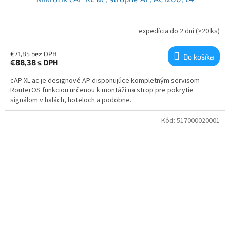
expedícia do 2 dní
(>20 ks)
€71,85 bez DPH
Do košíka
€88,38
s DPH
cAP XL ac je designové AP disponujúce kompletným servisom
RouterOS funkciou určenou k montáži na strop pre pokrytie
signálom v halách, hoteloch a podobne.
Kód:
517000020001