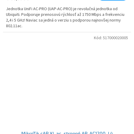
Jednotka UniFi AC-PRO (UAP-AC-PRO) je revolučná jednotka od
Ubiquiti. Podporuje prenosovú rýchlosť až 1750 Mbps a frekvenciu
2,4 i 5 GHz! Naviac sa jedná o verziu s podporou najnovšej normy
802.11ac.
Kód:
517000020005
MikroTik cAP XL ac, stropné AP, AC1200, L4