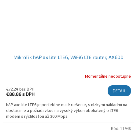
MikroTik hAP ax lite LTE6, WiFi6 LTE router, AX600
Momentálne nedostupné
€72,24 bez DPH
DETAIL
€88,86
s DPH
hAP axe lite LTE6 je perfektné malé riešenie, s nízkymi nákladmi na
obstaranie a požiadavkou na vysoký výkon obohatený o LTE6
modem s rýchlosťou až 300 Mbps.
Kód:
11948