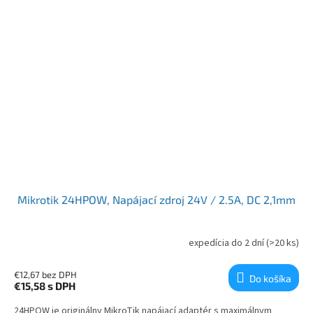
Mikrotik 24HPOW, Napájací zdroj 24V / 2.5A, DC 2,1mm
expedícia do 2 dní
(>20 ks)
€12,67 bez DPH
Do košíka
€15,58
s DPH
24HPOW je originálny MikroTik napájací adaptér s maximálnym