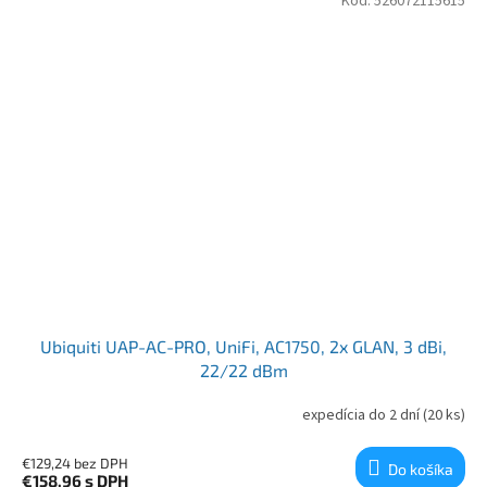
Kód:
526072115615
Ubiquiti UAP-AC-PRO, UniFi, AC1750, 2x GLAN, 3 dBi,
22/22 dBm
expedícia do 2 dní
(20 ks)
€129,24 bez DPH
Do košíka
€158,96
s DPH