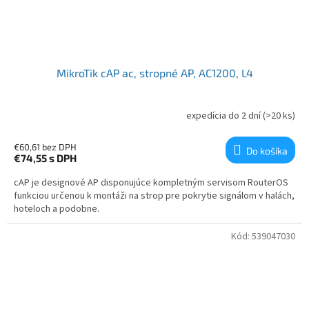
MikroTik cAP ac, stropné AP, AC1200, L4
expedícia do 2 dní
(>20 ks)
€60,61 bez DPH
Do košíka
€74,55
s DPH
cAP je designové AP disponujúce kompletným servisom RouterOS
funkciou určenou k montáži na strop pre pokrytie signálom v halách,
hoteloch a podobne.
Kód:
539047030