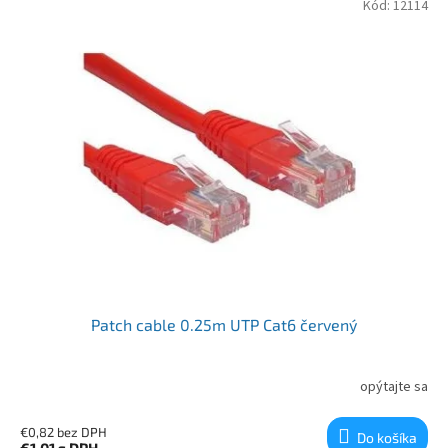
Kód:
12114
Patch cable 0.25m UTP Cat6 červený
opýtajte sa
€0,82 bez DPH
Do košíka
€1,01
s DPH