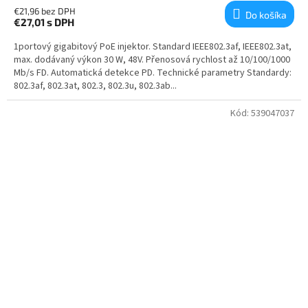
€21,96 bez DPH
Do košíka
€27,01
s DPH
1portový gigabitový PoE injektor. Standard IEEE802.3af, IEEE802.3at,
max. dodávaný výkon 30 W, 48V. Přenosová rychlost až 10/100/1000
Mb/s FD. Automatická detekce PD. Technické parametry Standardy:
802.3af, 802.3at, 802.3, 802.3u, 802.3ab...
Kód:
539047037