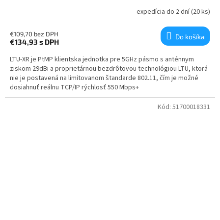
expedícia do 2 dní
(20 ks)
€109,70 bez DPH
Do košíka
€134,93
s DPH
LTU-XR je PtMP klientska jednotka pre 5GHz pásmo s anténnym
ziskom 29dBi a proprietárnou bezdrôtovou technológiou LTU, ktorá
nie je postavená na limitovanom štandarde 802.11, čím je možné
dosiahnuť reálnu TCP/IP rýchlosť 550 Mbps+
Kód:
51700018331