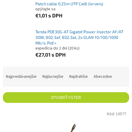
Patch cable 0.25m UTP Cat6 červený
opýtajte sa
€1,01
s DPH
Tenda POE30G-AT Gigabit Power Injector AF/AT
30W, 802.3af, 802.3at, 2x GLAN 10/100/1000
Mb/s, PoE+
expedícia do 2 dní
(20 ks)
€27,01
s DPH
Radenie produktov
Najpredávanejšie
Najlacnejšie
Najdrahšie
Abecedne
OTVORIŤ FILTER
Výpis produktov
Kód:
10577