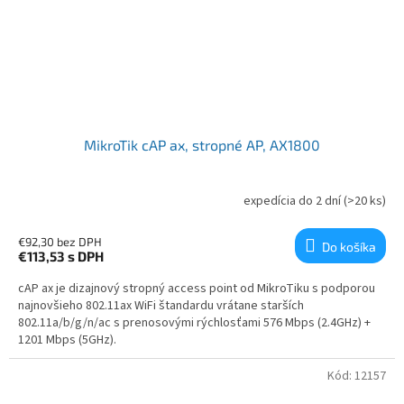
MikroTik cAP ax, stropné AP, AX1800
expedícia do 2 dní
(>20 ks)
€92,30 bez DPH
Do košíka
€113,53
s DPH
cAP ax je dizajnový stropný access point od MikroTiku s podporou
najnovšieho 802.11ax WiFi štandardu vrátane starších
802.11a/b/g/n/ac s prenosovými rýchlosťami 576 Mbps (2.4GHz) +
1201 Mbps (5GHz).
Kód:
12157