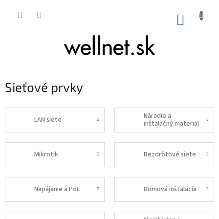
Prejsť na obsah
NÁKUP
Sieťové prvky
Náradie a
LAN siete
inštalačný materiál
Mikrotik
Bezdrôtové siete
Napájanie a PoE
Domová inštalácia