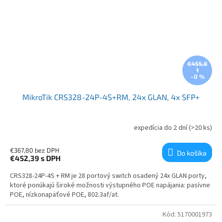
€455,8
1
–0 %
MikroTik CRS328-24P-4S+RM, 24x GLAN, 4x SFP+
expedícia do 2 dní
(>20 ks)
€367,80 bez DPH
Do košíka
€452,39
s DPH
CRS328-24P-4S + RM je 28 portový switch osadený 24x GLAN porty,
ktoré ponúkajú široké možnosti výstupného POE napájania: pasívne
POE, nízkonapäťové POE, 802.3af/at.
Kód:
5170001973