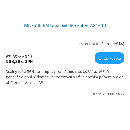
MikroTik hAP ax2, WiFi6 router, AX1800
expedícia do 2 dní
(>20 ks)
€71,85 bez DPH
Do košíka
€88,38
s DPH
Duálny 2,4 a 5GHz prístupový bod štandardu 802.11ax WiFi 6
generácie posilní domácu bezdrôtovú sieť najnovším prírastkom do
obľúbeného radu hAP.
Kód:
51700019822