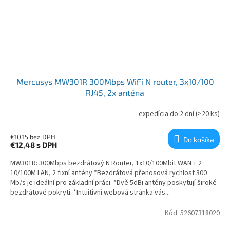
Mercusys MW301R 300Mbps WiFi N router, 3x10/100
RJ45, 2x anténa
expedícia do 2 dní
(>20 ks)
€10,15 bez DPH
Do košíka
€12,48
s DPH
MW301R: 300Mbps bezdrátový N Router, 1x10/100Mbit WAN + 2
10/100M LAN, 2 fixní antény *Bezdrátová přenosová rychlost 300
Mb/s je ideální pro základní práci. *Dvě 5dBi antény poskytují široké
bezdrátové pokrytí. *Intuitivní webová stránka vás...
Kód:
52607318020