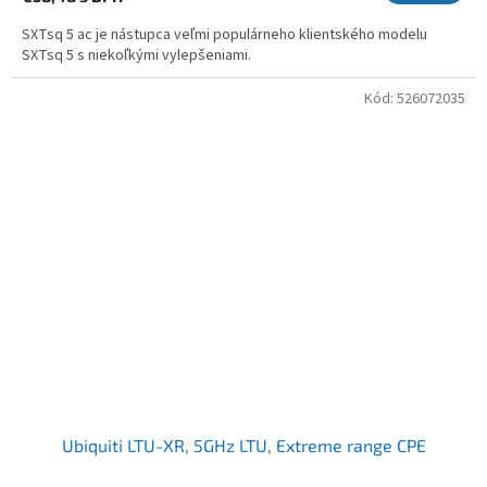
SXTsq 5 ac je nástupca veľmi populárneho klientského modelu
SXTsq 5 s niekoľkými vylepšeniami.
Kód:
526072035
Ubiquiti LTU-XR, 5GHz LTU, Extreme range CPE