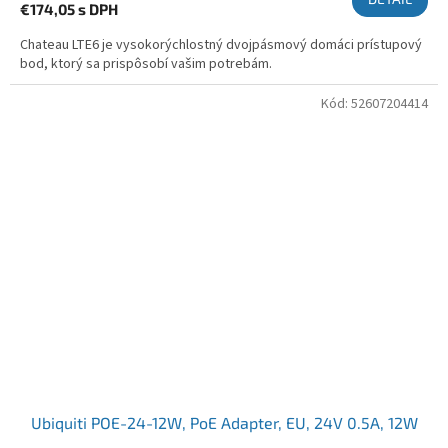
€174,05
s DPH
Chateau LTE6 je vysokorýchlostný dvojpásmový domáci prístupový
bod, ktorý sa prispôsobí vašim potrebám.
Kód:
52607204414
Ubiquiti POE-24-12W, PoE Adapter, EU, 24V 0.5A, 12W