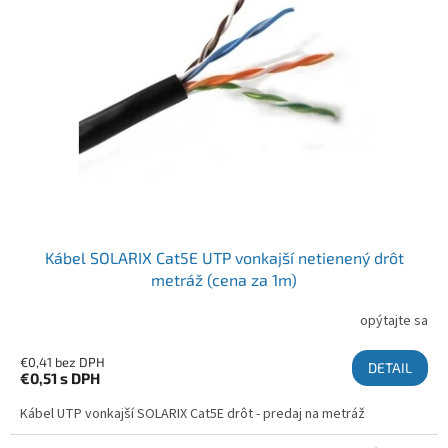
Kábel SOLARIX Cat5E UTP vonkajší netienený drôt
metráž (cena za 1m)
opýtajte sa
€0,41 bez DPH
DETAIL
€0,51
s DPH
Kábel UTP vonkajší SOLARIX Cat5E drôt - predaj na metráž