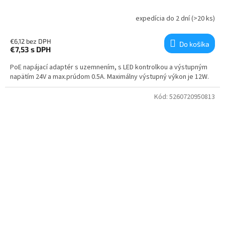
expedícia do 2 dní
(>20 ks)
€6,12 bez DPH
Do košíka
€7,53
s DPH
PoE napájací adaptér s uzemnením, s LED kontrolkou a výstupným
napätím 24V a max.prúdom 0.5A. Maximálny výstupný výkon je 12W.
Kód:
5260720950813