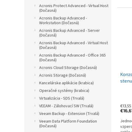
Acronis Protect Advanced - Virtual Host
(Dočasná)
Acronis Backup Advanced -
Workstation (Dočasná)
Acronis Backup Advanced - Server
(Dočasná)
Acronis Backup Advanced - Virtual Host
(Dočasná)
Acronis Backup Advanced - Office 365
(Dočasná)
Acronis Cloud Storage (Dočasná)
Konzo
Acronis Storage (Dočasná)
sten
Kancelárske aplikácie (krabica)
Operačné systémy (krabica)
Prieme
Virtualizácia - SDS (Trvalá)
VEEAM - Zálohovací SW (Trvalá)
€13,55
€16,
Veeam Backup - Extension (Trvalá)
Jednod
Veeam Data Platform Foundation
(Dočasná)
vzpero