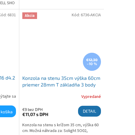
TELL SHO
092121495
Kód:
6831
Kód:
6736-AKCIA
Akcia
€12,30
–10 %
16 d4.2
Konzola na stenu 35cm výška 60cm
priemer 28mm T základňa 3 body
ýtajte sa
Vypredané
€9 bez DPH
DETAIL
 košíka
€11,07
s DPH
Konzola na stenu s krížom 35 cm, výška 60
cm. Možná náhrada za: Solight 5O02,