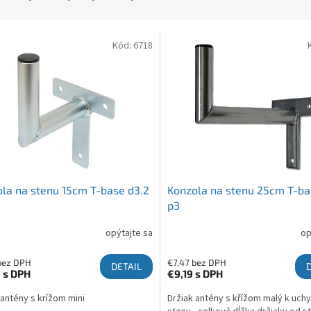
 produktov
Kód:
6718
la na stenu 15cm T-base d3.2
Konzola na stenu 25cm T-ba
p3
opýtajte sa
op
bez DPH
€7,47 bez DPH
DETAIL
3
s DPH
€9,19
s DPH
 antény s krížom mini
Držiak antény s křížom malý k uchy