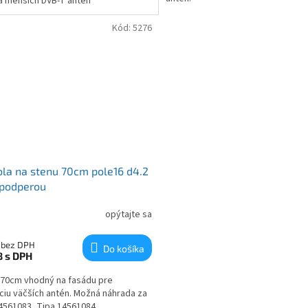
a menších DVB-T antén
Kód:
5276
la na stenu 70cm pole16 d4.2
 podperou
opýtajte sa
 bez DPH
Do košíka
8
s DPH
 70cm vhodný na fasádu pre
áciu väčších antén. Možná náhrada za
4561083, Tipa 14561084