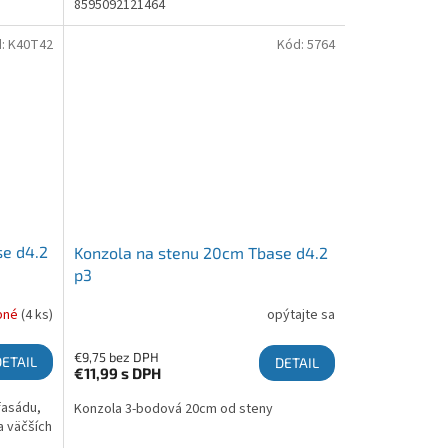
8595092121464
d:
K40T42
Kód:
5764
se d4.2
Konzola na stenu 20cm Tbase d4.2
p3
pné
(4 ks)
opýtajte sa
€9,75 bez DPH
DETAIL
DETAIL
€11,99
s DPH
fasádu,
Konzola 3-bodová 20cm od steny
a väčších