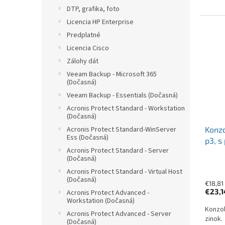
DTP, grafika, foto
Licencia HP Enterprise
Predplatné
Licencia Cisco
Zálohy dát
Veeam Backup - Microsoft 365
(Dočasná)
Veeam Backup - Essentials (Dočasná)
Acronis Protect Standard - Workstation
(Dočasná)
Konzo
Acronis Protect Standard-WinServer
Ess (Dočasná)
p3, s
Acronis Protect Standard - Server
(Dočasná)
Acronis Protect Standard - Virtual Host
(Dočasná)
€18,81
€23,
Acronis Protect Advanced -
Workstation (Dočasná)
Konzol
Acronis Protect Advanced - Server
zinok.
(Dočasná)