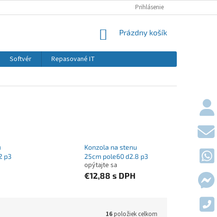
KONTAKTY
DOPRAVY A PLATBY
Prihlásenie
OBCHODNÉ PODMIE
NÁKUPNÝ KOŠÍK
Prázdny košík
Softvér
Repasované IT
u
Konzola na stenu
2 p3
25cm pole60 d2.8 p3
opýtajte sa
€12,88
s DPH
16
položiek celkom