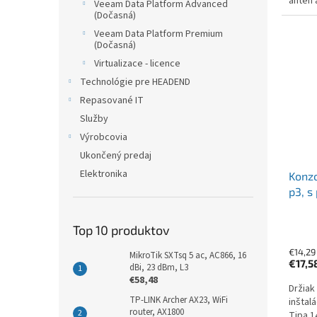
antén 
Veeam Data Platform Advanced
(Dočasná)
Veeam Data Platform Premium
(Dočasná)
Virtualizace - licence
Technológie pre HEADEND
Repasované IT
Služby
Výrobcovia
Ukončený predaj
Elektronika
Konzo
p3, s
Top 10 produktov
€14,29
MikroTik SXTsq 5 ac, AC866, 16
€17,5
dBi, 23 dBm, L3
€58,48
Držiak
TP-LINK Archer AX23, WiFi
inštal
router, AX1800
Tipa 1