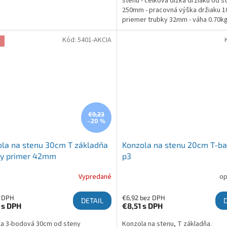
stenu - celková dĺžka držiaku od s
250mm - pracovná výška držiaku 
priemer trubky 32mm - váha 0.70k
Povrchovo upravené galvanickým 
Možná náhrada za: Stell SHO 1120
Kód:
5401-AKCIA
a
€9,23
–20 %
la na stenu 30cm T základňa
Konzola na stenu 20cm T-ba
dy primer 42mm
p3
Vypredané
op
z DPH
€6,92 bez DPH
DETAIL
8
s DPH
€8,51
s DPH
a 3-bodová 30cm od steny
Konzola na stenu, T základňa.