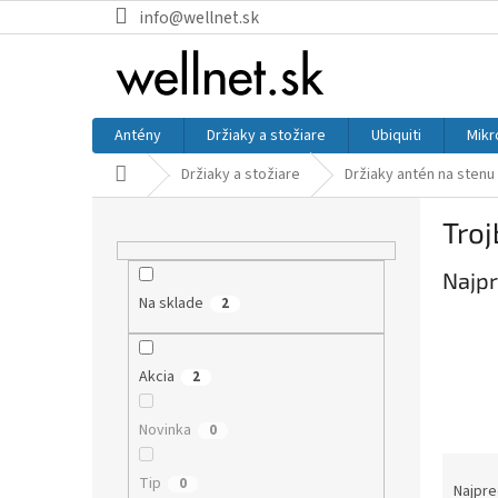
Prejsť na obsah
info@wellnet.sk
Antény
Držiaky a stožiare
Ubiquiti
Mikr
Domov
Držiaky a stožiare
Držiaky antén na stenu
Bočný panel
Troj
Najpr
Na sklade
2
Akcia
2
Novinka
0
Raden
Tip
0
Najpre