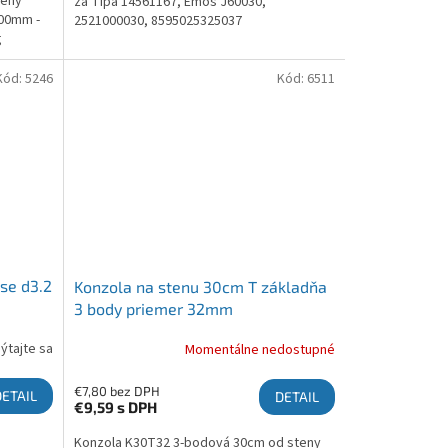
teny
za Tipa 14561167, Emos J60030,
100mm -
2521000030, 8595025325037
g
zinkom.
Kód:
5246
Kód:
6511
se d3.2
Konzola na stenu 30cm T základňa
3 body priemer 32mm
ýtajte sa
Momentálne nedostupné
€7,80 bez DPH
DETAIL
DETAIL
€9,59
s DPH
Konzola K30T32 3-bodová 30cm od steny