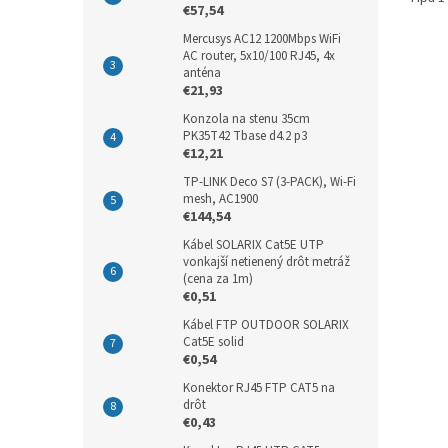
€57,54
Mercusys AC12 1200Mbps WiFi
AC router, 5x10/100 RJ45, 4x
anténa
€21,93
Konzola na stenu 35cm
PK35T42 Tbase d4.2 p3
€12,21
TP-LINK Deco S7 (3-PACK), Wi-Fi
mesh, AC1900
€144,54
Kábel SOLARIX Cat5E UTP
vonkajší netienený drôt metráž
(cena za 1m)
€0,51
Kábel FTP OUTDOOR SOLARIX
Cat5E solid
€0,54
Konektor RJ45 FTP CAT5 na
drôt
€0,43