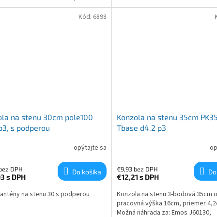
Kód:
6898
la na stenu 30cm pole100
Konzola na stenu 35cm PK3
p3, s podperou
Tbase d4.2 p3
opýtajte sa
op
 bez DPH
€9,93 bez DPH
Do košíka
Do
03
s DPH
€12,21
s DPH
 antény na stenu 30 s podperou
Konzola na stenu 3-bodová 35cm o
pracovná výška 16cm, priemer 4,2
Možná náhrada za: Emos J60130,