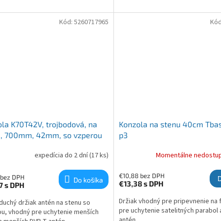
Kód:
5260717965
Kó
la K70T42V, trojbodová, na
Konzola na stenu 40cm Tba
u, 700mm, 42mm, so vzperou
p3
expedícia do 2 dní
(17 ks)
Momentálne nedostu
rné hodnotenie produktu je 5,0 z 5 hviezdičiek.
€10,88 bez DPH
 bez DPH
Do košíka
€13,38
s DPH
67
s DPH
Držiak vhodný pre pripevnenie na 
uchý držiak antén na stenu so
pre uchytenie satelitných parabol 
u, vhodný pre uchytenie menších
antén.