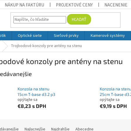
NÁKUP NA FAKTÚRU
PROJEKTOVÉ CENY
NACENENIE
HĽADAŤ
otik
Optické siete
Sieťové prvky
Kamerové systémy
Trojbodové konzoly pre antény na stenu
bodové konzoly pre antény na stenu
edávanejšie
Konzola na stenu
Konzola na sten
15cm T-base d3.2 p3
25cm T-base d3.
opýtajte sa
opýtajte sa
€8,23
s DPH
€9,19
s DPH
ie produktov
dávanejšie
Najlacnejšie
Najdrahšie
Abecedne