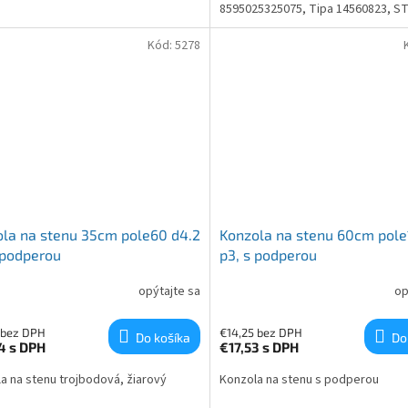
8595025325075, Tipa 14560823, S
1121, K35T42, Solight 5007, 8595
Kód:
5278
la na stenu 35cm pole60 d4.2
Konzola na stenu 60cm pole
 podperou
p3, s podperou
opýtajte sa
op
 bez DPH
€14,25 bez DPH
Do košíka
Do
14
s DPH
€17,53
s DPH
a na stenu trojbodová, žiarový
Konzola na stenu s podperou