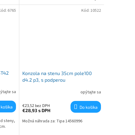
Kód:
6765
Kód:
10522
5T42
Konzola na stenu 35cm pole100
d4.2 p3, s podperou
ýtajte sa
opýtajte sa
€23,52 bez DPH
 košíka
Do košíka
€28,93
s DPH
d steny,
Možná náhrada za: Tipa 14560996
cm.