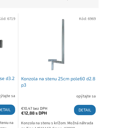
Kód:
6719
Kód:
6969
se d3.2
Konzola na stenu 25cm pole60 d2.8
p3
ýtajte sa
opýtajte sa
€10,47 bez DPH
DETAIL
DETAIL
€12,88
s DPH
teniu na
Konzola na stenu s krížom. Možná náhrada