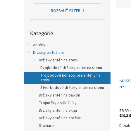
ROZBALIŤ FILTER
Výpis
Preskočiť kategórie
Kategórie
Antény
Držiaky a stožiare
Držiaky antén na stenu
Dvojbodové držiaky antén na stenu
Trojbodové konzoly pre antény na
Konzo
stenu
p3
Štvorbodové držiaky antén na stenu
Držiaky antén na balkón
Trojnožky a výložníky
Držiaky antén na okná
€6,69 
€8,2
Držiaky antén na stožiar
Držiak
Stožiare