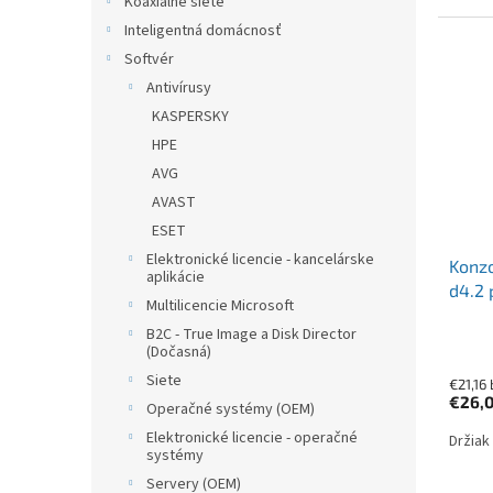
Koaxiálne siete
Inteligentná domácnosť
Softvér
Antivírusy
KASPERSKY
HPE
AVG
AVAST
ESET
Elektronické licencie - kancelárske
Konzo
aplikácie
d4.2 
Multilicencie Microsoft
B2C - True Image a Disk Director
(Dočasná)
Siete
€21,16
€26,
Operačné systémy (OEM)
Elektronické licencie - operačné
Držiak
systémy
Servery (OEM)