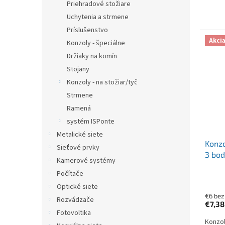
Priehradové stožiare
Uchytenia a strmene
Príslušenstvo
Akci
Konzoly - špeciálne
Držiaky na komín
Stojany
Konzoly - na stožiar/tyč
Strmene
Ramená
systém ISPonte
Metalické siete
Konzo
Sieťové prvky
3 bo
Kamerové systémy
Počítače
Optické siete
€6 be
Rozvádzače
€7,3
Fotovoltika
Konzol