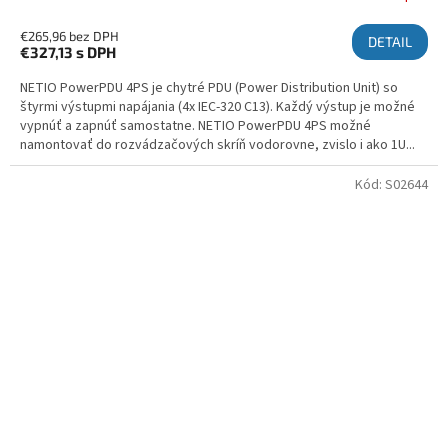
€265,96 bez DPH
DETAIL
€327,13
s DPH
NETIO PowerPDU 4PS je chytré PDU (Power Distribution Unit) so
štyrmi výstupmi napájania (4x IEC-320 C13). Každý výstup je možné
vypnúť a zapnúť samostatne. NETIO PowerPDU 4PS možné
namontovať do rozvádzačových skríň vodorovne, zvislo i ako 1U...
Kód:
S02644