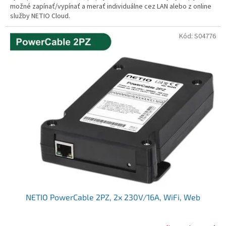
možné zapínať/vypínať a merať individuálne cez LAN alebo z online
služby NETIO Cloud.
Kód:
S04776
NETIO PowerCable 2PZ, 2x 230V/16A, WiFi, Web