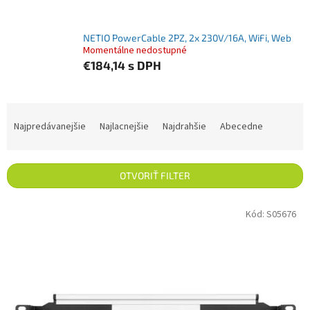
NETIO PowerCable 2PZ, 2x 230V/16A, WiFi, Web
Momentálne nedostupné
€184,14
s DPH
Radenie produktov
Najpredávanejšie
Najlacnejšie
Najdrahšie
Abecedne
OTVORIŤ FILTER
Výpis produktov
Kód:
S05676