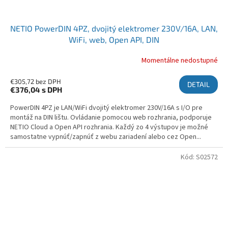
NETIO PowerDIN 4PZ, dvojitý elektromer 230V/16A, LAN,
WiFi, web, Open API, DIN
Momentálne nedostupné
€305,72 bez DPH
DETAIL
€376,04
s DPH
PowerDIN 4PZ je LAN/WiFi dvojitý elektromer 230V/16A s I/O pre
montáž na DIN lištu. Ovládanie pomocou web rozhrania, podporuje
NETIO Cloud a Open API rozhrania. Každý zo 4 výstupov je možné
samostatne vypnúť/zapnúť z webu zariadení alebo cez Open...
Kód:
S02572