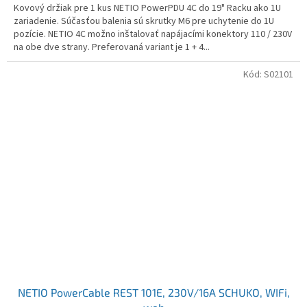
Kovový držiak pre 1 kus NETIO PowerPDU 4C do 19" Racku ako 1U
zariadenie. Súčasťou balenia sú skrutky M6 pre uchytenie do 1U
pozície. NETIO 4C možno inštalovať napájacími konektory 110 / 230V
na obe dve strany. Preferovaná variant je 1 + 4...
Kód:
S02101
NETIO PowerCable REST 101E, 230V/16A SCHUKO, WIFi,