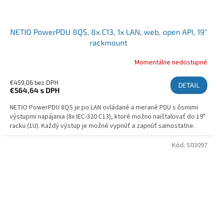
NETIO PowerPDU 8QS, 8x C13, 1x LAN, web, open API, 19"
rackmount
Momentálne nedostupné
€459,06 bez DPH
DETAIL
€564,64
s DPH
NETIO PowerPDU 8QS je po LAN ovládané a merané PDU s ôsmimi
výstupmi napájania (8x IEC-320 C13), ktoré možno naištalovať do 19"
racku (1U). Každý výstup je možné vypnúť a zapnúť samostatne.
Kód:
S03097