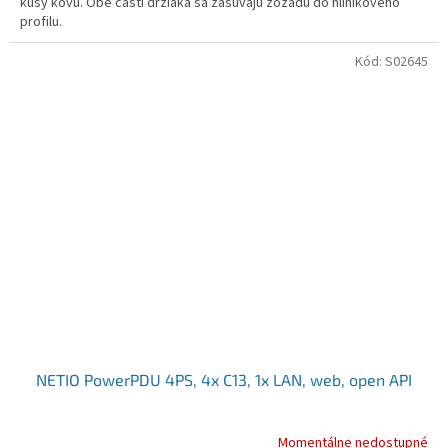
kusy kovu. Obe časti držiaka sa zasúvajú zozadu do hliníkového
profilu.
Kód:
S02645
NETIO PowerPDU 4PS, 4x C13, 1x LAN, web, open API
Momentálne nedostupné