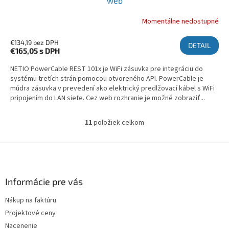
web
Momentálne nedostupné
€134,19 bez DPH
DETAIL
€165,05
s DPH
NETIO PowerCable REST 101x je WiFi zásuvka pre integráciu do
systému tretích strán pomocou otvoreného API. PowerCable je
múdra zásuvka v prevedení ako elektrický predlžovací kábel s WiFi
pripojením do LAN siete. Cez web rozhranie je možné zobraziť...
11
položiek celkom
Ovládacie prvky výpisu
Zápätie
Informácie pre vás
Nákup na faktúru
Projektové ceny
Nacenenie