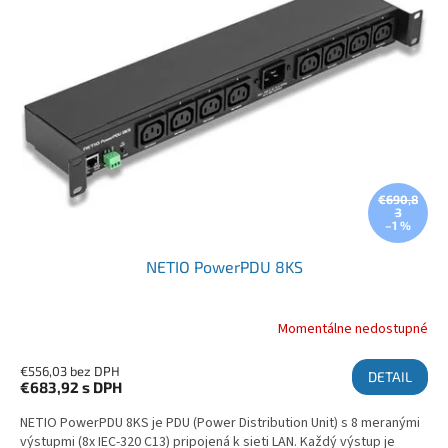
€690,8
3
–1 %
NETIO PowerPDU 8KS
Momentálne nedostupné
€556,03 bez DPH
DETAIL
€683,92
s DPH
NETIO PowerPDU 8KS je PDU (Power Distribution Unit) s 8 meranými
výstupmi (8x IEC-320 C13) pripojená k sieti LAN. Každý výstup je