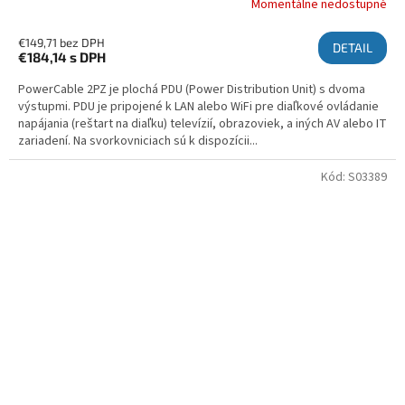
Momentálne nedostupné
€149,71 bez DPH
DETAIL
€184,14
s DPH
PowerCable 2PZ je plochá PDU (Power Distribution Unit) s dvoma
výstupmi. PDU je pripojené k LAN alebo WiFi pre diaľkové ovládanie
napájania (reštart na diaľku) televízií, obrazoviek, a iných AV alebo IT
zariadení. Na svorkovniciach sú k dispozícii...
Kód:
S03389