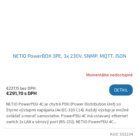
NETIO PowerBOX 3PE, 3x 230V, SNMP, MQTT, JSON
Momentálne nedostupné
€237,15 bez DPH
DETAIL
€291,70
s DPH
NETIO PowerPDU 4C je chytré PDU (Power Distribution Unit) so
štyrmi výstupmi napájania (4x IEC-320 C14). Každý výstup je možné
ovládať a merať samostatne. PowerPDU 4C má vstavaný ethernet
switch 2x LAN a sériový port (RS-232). NETIO PowerPDU 4C...
Kód:
S02104