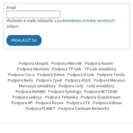
Email
Vložením e-mailu súhlasíte s
podmienkami ochrany osobných
údajov
PRIHLÁSIŤ SA
Podpora Ubiquiti
Podpora Mikrotik
Podpora Xiaomi
Podpora Hikvision
Podpora TP-Link
TP-Link emulátory
Podpora Cisco
Podpora Dahua
Podpora D-Link
Podpora Tenda
Podpora Netis
Podpora Zyxel
Podpora ASUS
Podpora Merusys
Mercusys simulátory
Podpora cudy
cudy emulátory
Podpora HUAWEI
Podpora Synology
Podpora NETGEAR
Podpora Linksys
Podpora Teltonika
Podpora Grandstream
Podpora HP
Podpora Reyee
Podpora ZTE
Podpora Edimax
Podpora PLANET
Podpora Cambium Networks