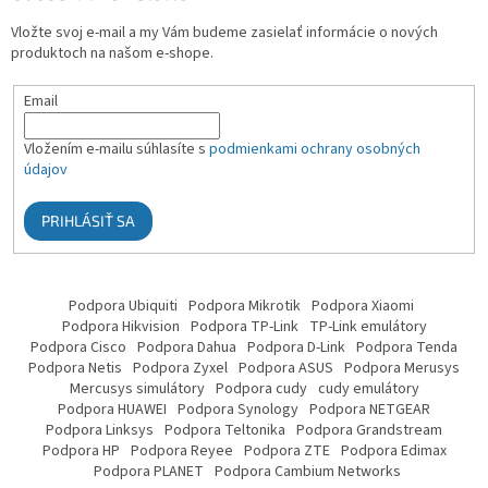
Vložte svoj e-mail a my Vám budeme zasielať informácie o nových
produktoch na našom e-shope.
Email
Vložením e-mailu súhlasíte s
podmienkami ochrany osobných
údajov
PRIHLÁSIŤ SA
Podpora Ubiquiti
Podpora Mikrotik
Podpora Xiaomi
Podpora Hikvision
Podpora TP-Link
TP-Link emulátory
Podpora Cisco
Podpora Dahua
Podpora D-Link
Podpora Tenda
Podpora Netis
Podpora Zyxel
Podpora ASUS
Podpora Merusys
Mercusys simulátory
Podpora cudy
cudy emulátory
Podpora HUAWEI
Podpora Synology
Podpora NETGEAR
Podpora Linksys
Podpora Teltonika
Podpora Grandstream
Podpora HP
Podpora Reyee
Podpora ZTE
Podpora Edimax
Podpora PLANET
Podpora Cambium Networks