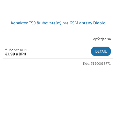
Konektor TS9 šrubovateľný pre GSM antény Diablo
opýtajte sa
€1,62 bez DPH
DETAIL
€1,99
s DPH
Kód:
51700019771