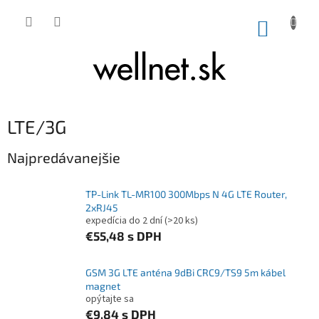
Prejsť na obsah
NÁKUP
LTE/3G
Najpredávanejšie
TP-Link TL-MR100 300Mbps N 4G LTE Router,
2xRJ45
expedícia do 2 dní
(>20 ks)
€55,48
s DPH
GSM 3G LTE anténa 9dBi CRC9/TS9 5m kábel
magnet
opýtajte sa
€9,84
s DPH