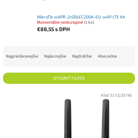
MikroTik wAPR-2nD&EC200A-EU, wAP LTE Kit
Momentálne nedostupné
(1 ks)
€88,55
s DPH
Radenie produktov
Najpredávanejšie
Najlacnejšie
Najdrahšie
Abecedne
OTVORIŤ FILTER
Výpis produktov
Kód:
5172135743