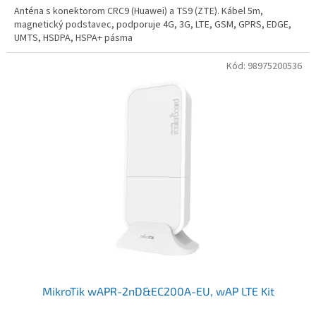
Anténa s konektorom CRC9 (Huawei) a TS9 (ZTE). Kábel 5m,
magnetický podstavec, podporuje 4G, 3G, LTE, GSM, GPRS, EDGE,
UMTS, HSDPA, HSPA+ pásma
Kód:
98975200536
MikroTik wAPR-2nD&EC200A-EU, wAP LTE Kit