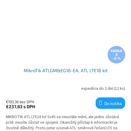
€239,0
3
–0 %
MikroTik ATLGM&EG18-EA, ATL LTE18 kit
expedícia do 2 dní
(12 ks)
€193,36 bez DPH
Do košíka
€237,83
s DPH
MIKROTIK ATL LTE18 kit Svět se neustále mění, ale jedno zůstává
jisté: musíte zůstat ve spojení. Okamžitý přístup k informacím je
životně důležitý. Proto jsme vyvinuli ATL: směrové řešení LTE na