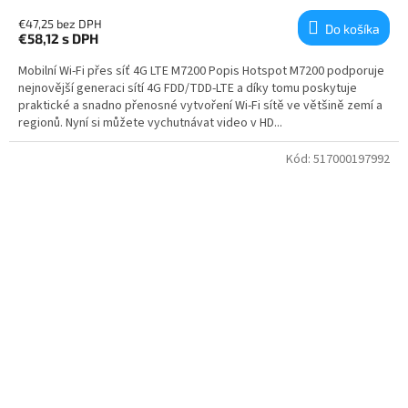
€47,25 bez DPH
Do košíka
€58,12
s DPH
Mobilní Wi-Fi přes síť 4G LTE M7200 Popis Hotspot M7200 podporuje
nejnovější generaci sítí 4G FDD/TDD-LTE a díky tomu poskytuje
praktické a snadno přenosné vytvoření Wi-Fi sítě ve většině zemí a
regionů. Nyní si můžete vychutnávat video v HD...
Kód:
517000197992