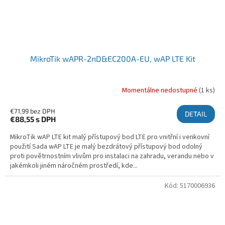
MikroTik wAPR-2nD&EC200A-EU, wAP LTE Kit
Momentálne nedostupné
(1 ks)
€71,99 bez DPH
DETAIL
€88,55
s DPH
MikroTik wAP LTE kit malý přístupový bod LTE pro vnitřní i venkovní
použití Sada wAP LTE je malý bezdrátový přístupový bod odolný
proti povětrnostním vlivům pro instalaci na zahradu, verandu nebo v
jakémkoli jiném náročném prostředí, kde...
Kód:
5170006936