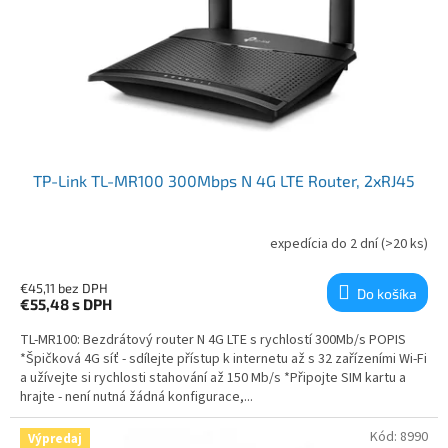
TP-Link TL-MR100 300Mbps N 4G LTE Router, 2xRJ45
expedícia do 2 dní
(>20 ks)
€45,11 bez DPH
Do košíka
€55,48
s DPH
TL-MR100: Bezdrátový router N 4G LTE s rychlostí 300Mb/s POPIS
*Špičková 4G síť - sdílejte přístup k internetu až s 32 zařízeními Wi-Fi
a užívejte si rychlosti stahování až 150 Mb/s *Připojte SIM kartu a
hrajte - není nutná žádná konfigurace,...
Kód:
8990
Výpredaj