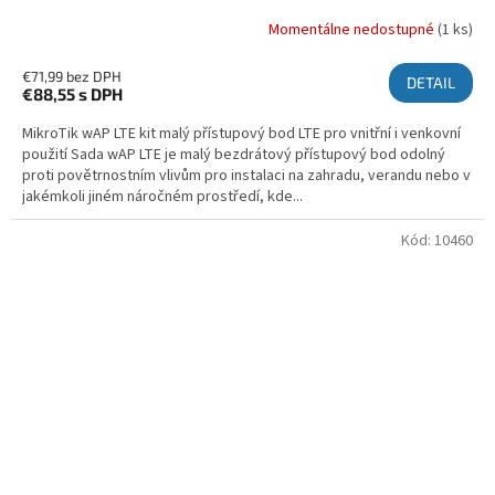
Momentálne nedostupné
(1 ks)
€71,99 bez DPH
DETAIL
€88,55
s DPH
MikroTik wAP LTE kit malý přístupový bod LTE pro vnitřní i venkovní
použití Sada wAP LTE je malý bezdrátový přístupový bod odolný
proti povětrnostním vlivům pro instalaci na zahradu, verandu nebo v
jakémkoli jiném náročném prostředí, kde...
Kód:
10460