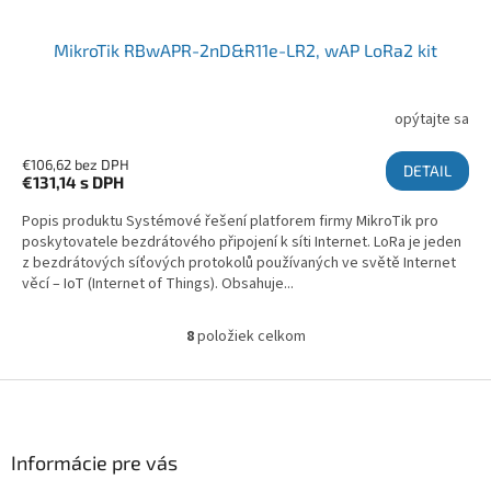
MikroTik RBwAPR-2nD&R11e-LR2, wAP LoRa2 kit
opýtajte sa
€106,62 bez DPH
DETAIL
€131,14
s DPH
Popis produktu Systémové řešení platforem firmy MikroTik pro
poskytovatele bezdrátového připojení k síti Internet. LoRa je jeden
z bezdrátových síťových protokolů používaných ve světě Internet
věcí – IoT (Internet of Things). Obsahuje...
8
položiek celkom
Ovládacie prvky výpisu
Zápätie
Informácie pre vás