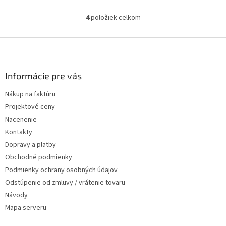
4
položiek celkom
Ovládacie prvky výpisu
Zápätie
Informácie pre vás
Nákup na faktúru
Projektové ceny
Nacenenie
Kontakty
Dopravy a platby
Obchodné podmienky
Podmienky ochrany osobných údajov
Odstúpenie od zmluvy / vrátenie tovaru
Návody
Mapa serveru