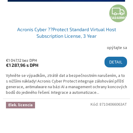
ZADARMO
Acronis Cyber ??Protect Standard Virtual Host
Subscription License, 3 Year
opýtajte sa
€1 047,12 bez DPH
DETAIL
€1 287,96
s DPH
Vyhněte se výpadkům, ztrátě dat a bezpečnostním narušením, a to
s nižšími náklady! Acronis Cyber Protect integruje zálohování příští
generace, antimalware na bázi AI a management ochrany koncových
bodů do jediného řešení. Integrace a automatizace...
Kód:
87104066063AT
Elek. licencia