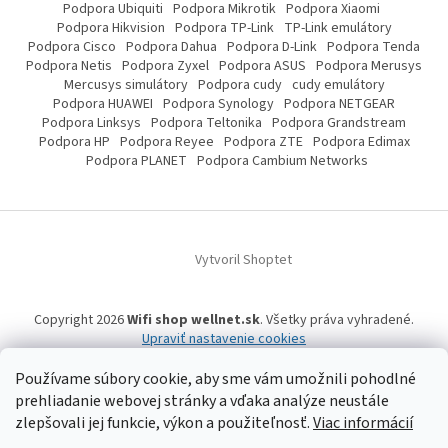
Podpora Ubiquiti
Podpora Mikrotik
Podpora Xiaomi
Podpora Hikvision
Podpora TP-Link
TP-Link emulátory
Podpora Cisco
Podpora Dahua
Podpora D-Link
Podpora Tenda
Podpora Netis
Podpora Zyxel
Podpora ASUS
Podpora Merusys
Mercusys simulátory
Podpora cudy
cudy emulátory
Podpora HUAWEI
Podpora Synology
Podpora NETGEAR
Podpora Linksys
Podpora Teltonika
Podpora Grandstream
Podpora HP
Podpora Reyee
Podpora ZTE
Podpora Edimax
Podpora PLANET
Podpora Cambium Networks
Vytvoril Shoptet
Copyright 2026
Wifi shop wellnet.sk
. Všetky práva vyhradené.
Upraviť nastavenie cookies
Používame súbory cookie, aby sme vám umožnili pohodlné
prehliadanie webovej stránky a vďaka analýze neustále
Wifi shop wellnet.sk prevádzkuje spoločnosť WELLNET, s.r.o.,
IČO: 36484610,
OR OS: Prešov odd. Sro 14019/P
, IČ DPH: SK2020015206 | Tel:
+421 905 269 141
zlepšovali jej funkcie, výkon a použiteľnosť.
Viac informácií
| WhatsApp, Signal, Telegram: +421 905 269 141 | Informácie o produktoch a