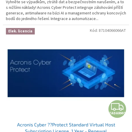
Vyhněte se výpadkům, ztrátě dat a bezpečnostním narušením, a to
s nižšími náklady! Acronis Cyber Protect integruje zálohování příští
generace, antimalware na bázi AI a management ochrany koncových
bodů do jediného řešení. Integrace a automatizace...
Kód:
87104066066AT
Elek. licencia
ZADARMO
Acronis Cyber ??Protect Standard Virtual Host
Subscription License, 1 Year - Renewal