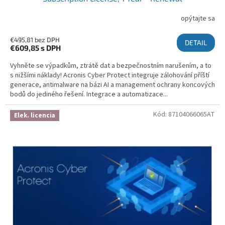
opýtajte sa
€495,81 bez DPH
DETAIL
€609,85
s DPH
Vyhněte se výpadkům, ztrátě dat a bezpečnostním narušením, a to
s nižšími náklady! Acronis Cyber Protect integruje zálohování příští
generace, antimalware na bázi AI a management ochrany koncových
bodů do jediného řešení. Integrace a automatizace...
Kód:
87104066065AT
Elek. licencia