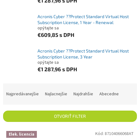
€1 287,96
s DPH
Acronis Cyber ??Protect Standard Virtual Host
Subscription License, 1 Year - Renewal
opýtajte sa
€609,85
s DPH
Acronis Cyber ??Protect Standard Virtual Host
Subscription License, 3 Year
opýtajte sa
€1 287,96
s DPH
Radenie produktov
Najpredávanejšie
Najlacnejšie
Najdrahšie
Abecedne
OTVORIŤ FILTER
Výpis produktov
Kód:
87104066068AT
Elek. licencia