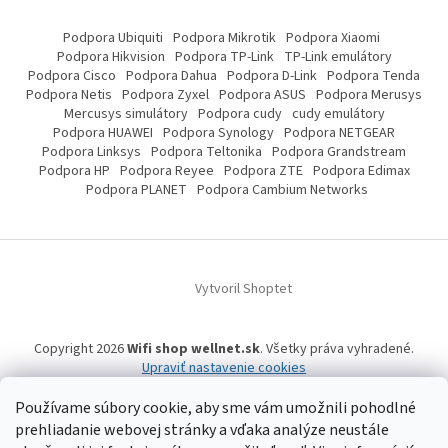
Podpora Ubiquiti
Podpora Mikrotik
Podpora Xiaomi
Podpora Hikvision
Podpora TP-Link
TP-Link emulátory
Podpora Cisco
Podpora Dahua
Podpora D-Link
Podpora Tenda
Podpora Netis
Podpora Zyxel
Podpora ASUS
Podpora Merusys
Mercusys simulátory
Podpora cudy
cudy emulátory
Podpora HUAWEI
Podpora Synology
Podpora NETGEAR
Podpora Linksys
Podpora Teltonika
Podpora Grandstream
Podpora HP
Podpora Reyee
Podpora ZTE
Podpora Edimax
Podpora PLANET
Podpora Cambium Networks
Vytvoril Shoptet
Copyright 2026
Wifi shop wellnet.sk
. Všetky práva vyhradené.
Upraviť nastavenie cookies
Používame súbory cookie, aby sme vám umožnili pohodlné
prehliadanie webovej stránky a vďaka analýze neustále
Wifi shop wellnet.sk prevádzkuje spoločnosť WELLNET, s.r.o.,
IČO: 36484610,