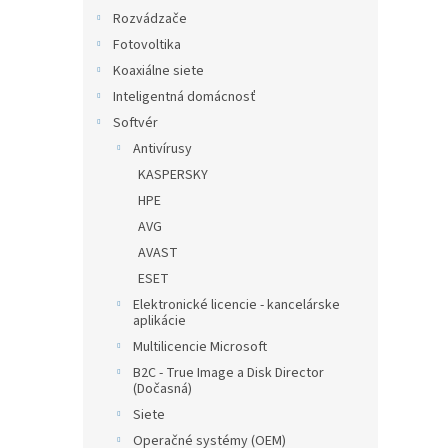
Rozvádzače
Fotovoltika
Koaxiálne siete
Inteligentná domácnosť
Softvér
Antivírusy
KASPERSKY
HPE
AVG
AVAST
ESET
Elektronické licencie - kancelárske
aplikácie
Multilicencie Microsoft
B2C - True Image a Disk Director
(Dočasná)
Siete
Operačné systémy (OEM)