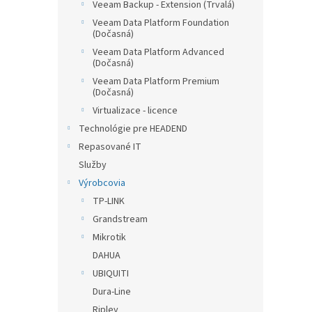
Veeam Backup - Extension (Trvalá)
Veeam Data Platform Foundation
(Dočasná)
Veeam Data Platform Advanced
(Dočasná)
Veeam Data Platform Premium
(Dočasná)
Virtualizace - licence
Technológie pre HEADEND
Repasované IT
Služby
Výrobcovia
TP-LINK
Grandstream
Mikrotik
DAHUA
UBIQUITI
Dura-Line
Ripley