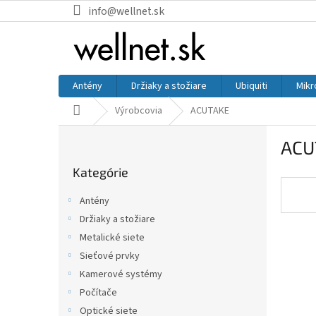
Prejsť na obsah
info@wellnet.sk
Antény
Držiaky a stožiare
Ubiquiti
Mikr
Domov
Výrobcovia
ACUTAKE
Bočný panel
ACU
Preskočiť kategórie
Kategórie
Antény
Držiaky a stožiare
Metalické siete
Sieťové prvky
Kamerové systémy
Počítače
Optické siete