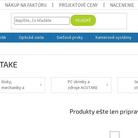
NÁKUP NA FAKTÚRU
PROJEKTOVÉ CENY
NACENENIE
HĽADAŤ
otik
Optické siete
Sieťové prvky
Kamerové systémy
TAKE
Disky,
PC skrinky a
G
mechaniky a
zdroje ACUTAKE
s
radiče ACUTAKE
t
Produkty ešte len pripr