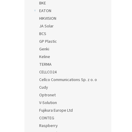
BKE
EATON
HIKVISION
JA Solar
BCS
GP Plastic
Genki
Keline
TERMA
CELLCO24
Cellco Communications Sp. z o. o
Cudy
Optronet
V-Solution
Fujikura Europe Ltd
CONTEG
Raspberry