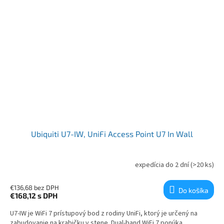
Ubiquiti U7-IW, UniFi Access Point U7 In Wall
expedícia do 2 dní
(>20 ks)
€136,68 bez DPH
Do košíka
€168,12
s DPH
U7-IW je WiFi 7 prístupový bod z rodiny UniFi, ktorý je určený na
zabudovanie na krabičku v stene. Dual-band WiFi 7 ponúka