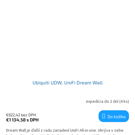
Ubiquiti UDW, UniFi Dream Wall
expedícia do 2 dní
(4 ks)
€922,42 bez DPH
Do košíka
€1 134,58
s DPH
Dream Wall je ďalší z radu zariadení UniFi All-in-one. Ukrýva v sebe