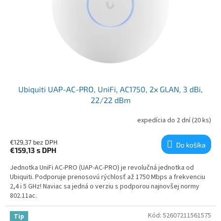
Ubiquiti UAP-AC-PRO, UniFi, AC1750, 2x GLAN, 3 dBi,
22/22 dBm
expedícia do 2 dní
(20 ks)
€129,37 bez DPH
Do košíka
€159,13
s DPH
Jednotka UniFi AC-PRO (UAP-AC-PRO) je revolučná jednotka od
Ubiquiti. Podporuje prenosovú rýchlosť až 1750 Mbps a frekvenciu
2,4 i 5 GHz! Naviac sa jedná o verziu s podporou najnovšej normy
802.11ac.
Kód:
52607211561575
Tip