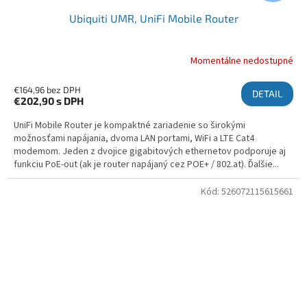
Ubiquiti UMR, UniFi Mobile Router
Momentálne nedostupné
€164,96 bez DPH
DETAIL
€202,90
s DPH
UniFi Mobile Router je kompaktné zariadenie so širokými
možnosťami napájania, dvoma LAN portami, WiFi a LTE Cat4
modemom. Jeden z dvojice gigabitových ethernetov podporuje aj
funkciu PoE-out (ak je router napájaný cez POE+ / 802.at). Ďalšie...
Kód:
526072115615661