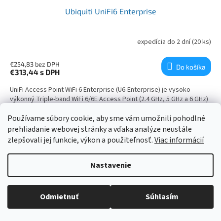
Ubiquiti UniFi6 Enterprise
expedícia do 2 dní
(20 ks)
€254,83 bez DPH
Do košíka
€313,44
s DPH
UniFi Access Point WiFi 6 Enterprise (U6-Enterprise) je vysoko
výkonný Triple-band WiFi 6/6E Access Point (2.4 GHz, 5 GHz a 6 GHz)
a je ideálny AP do veľmi vyťažených miest ako sú haly, sklady či
kancelárie.
Používame súbory cookie, aby sme vám umožnili pohodlné
prehliadanie webovej stránky a vďaka analýze neustále
zlepšovali jej funkcie, výkon a použiteľnosť.
Viac informácií
NAČÍTAŤ 8 ĎALŠÍCH
Stránkovanie
1
2
Nastavenie
Ovládacie prvky výpisu
32
položiek celkom
HORE
Odmietnuť
Súhlasím
Zápätie