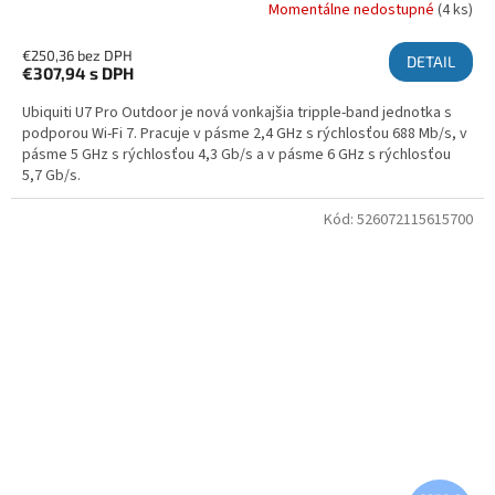
Momentálne nedostupné
(4 ks)
€250,36 bez DPH
DETAIL
€307,94
s DPH
Ubiquiti U7 Pro Outdoor je nová vonkajšia tripple-band jednotka s
podporou Wi-Fi 7. Pracuje v pásme 2,4 GHz s rýchlosťou 688 Mb/s, v
pásme 5 GHz s rýchlosťou 4,3 Gb/s a v pásme 6 GHz s rýchlosťou
5,7 Gb/s.
Kód:
526072115615700