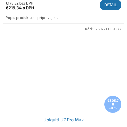
€178,32 bez DPH
DETAIL
€219,34
s DPH
Popis produktu sa pripravuje ...
Kód:
52607211561572
€305,7
8
–0 %
Ubiquiti U7 Pro Max