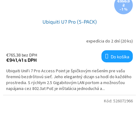
€950,9
2
–1 %
Ubiquiti U7 Pro (5-PACK)
expedícia do 2 dní
(20 ks)
€765,38 bez DPH
Do košíka
€941,41
s DPH
Ubiquiti UniFi 7 Pro Access Point je špičkovým riešením pre vašu
firemnú bezdrôtovú sieť. Jeho elegantný dizajn sa hodí do každého
prostredia. S rýchlym 2.5 Gigabitovým LAN portom a možnosťou
napájania cez 802.3at PoE je inštalácia jednoduchá a...
Kód:
526071966