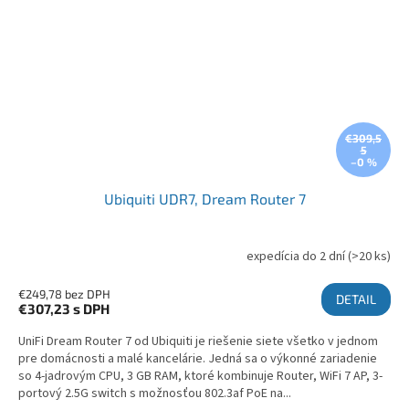
€309,5
5
–0 %
Ubiquiti UDR7, Dream Router 7
expedícia do 2 dní
(>20 ks)
€249,78 bez DPH
DETAIL
€307,23
s DPH
UniFi Dream Router 7 od Ubiquiti je riešenie siete všetko v jednom
pre domácnosti a malé kancelárie. Jedná sa o výkonné zariadenie
so 4-jadrovým CPU, 3 GB RAM, ktoré kombinuje Router, WiFi 7 AP, 3-
portový 2.5G switch s možnosťou 802.3af PoE na...