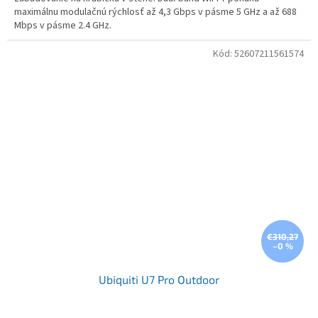
maximálnu modulačnú rýchlosť až 4,3 Gbps v pásme 5 GHz a až 688
Mbps v pásme 2.4 GHz.
Kód:
52607211561574
€310,27
–0 %
Ubiquiti U7 Pro Outdoor