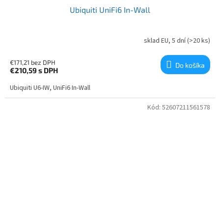
Ubiquiti UniFi6 In-Wall
sklad EU, 5 dní
(>20 ks)
€171,21 bez DPH
Do košíka
€210,59
s DPH
Ubiquiti U6-IW, UniFi6 In-Wall
Kód:
52607211561578