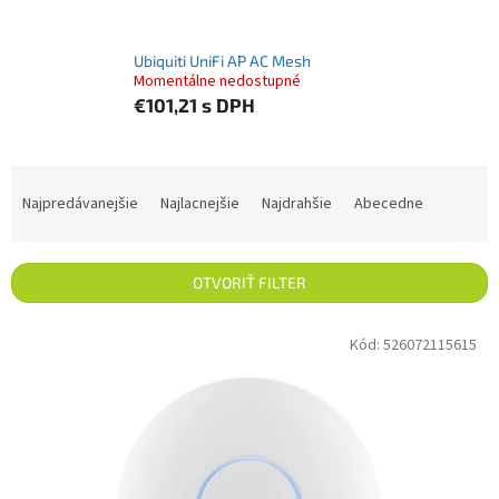
Ubiquiti UniFi AP AC Mesh
Momentálne nedostupné
€101,21
s DPH
Radenie produktov
Najpredávanejšie
Najlacnejšie
Najdrahšie
Abecedne
OTVORIŤ FILTER
Výpis produktov
Kód:
526072115615