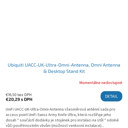
Ubiquiti UACC-UK-Ultra-Omni-Antenna, Omni Antenna
& Desktop Stand Kit
Momentálne nedostupné
€16,50 bez DPH
DETAIL
€20,29
s DPH
UniFi UACC-UK-Ultra-Omni-Antenna všesměrová anténní sada pro
access point UniFi Swiss Army Knife Ultra, která rozšířuje jeho
dosah * součástí dodávky je stojánek pro instalaci na stůl * odolné
vůči povětrnostním vlivům (možnost venkovní instalace)...