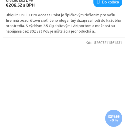
€167,90 bez DPH
Do košíka
€206,52
s DPH
Ubiquiti UniFi 7 Pro Access Point je špičkovým riešením pre vašu
firemnú bezdrôtovú sieť. Jeho elegantný dizajn sa hodí do každého
prostredia. S rýchlym 2.5 Gigabitovým LAN portom a možnosťou
napájania cez 802.3at PoE je inštalácia jednoduchá a...
Kód:
52607211561831
€211,65
–0 %