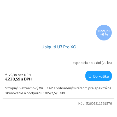
€221,70
–0 %
Ubiquiti U7 Pro XG
expedícia do 2 dní
(20 ks)
€179,34 bez DPH
Do košíka
€220,59
s DPH
Stropný 6-streamový WiFi 7 AP s vyhradeným rádiom pre spektrálne
skenovanie a podporou 10/5/2,5/1 GbE.
Kód:
52607211561576