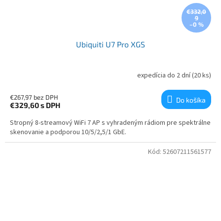
€332,0
9
–0 %
Ubiquiti U7 Pro XGS
expedícia do 2 dní
(20 ks)
€267,97 bez DPH
Do košíka
€329,60
s DPH
Stropný 8-streamový WiFi 7 AP s vyhradeným rádiom pre spektrálne
skenovanie a podporou 10/5/2,5/1 GbE.
Kód:
52607211561577