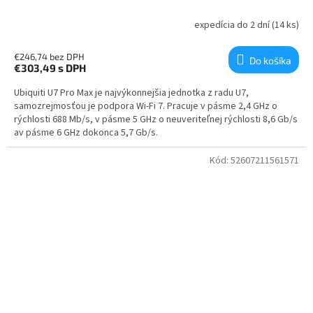
expedícia do 2 dní
(14 ks)
€246,74 bez DPH
Do košíka
€303,49
s DPH
Ubiquiti U7 Pro Max je najvýkonnejšia jednotka z radu U7,
samozrejmosťou je podpora Wi-Fi 7. Pracuje v pásme 2,4 GHz o
rýchlosti 688 Mb/s, v pásme 5 GHz o neuveriteľnej rýchlosti 8,6 Gb/s
av pásme 6 GHz dokonca 5,7 Gb/s.
Kód:
52607211561571