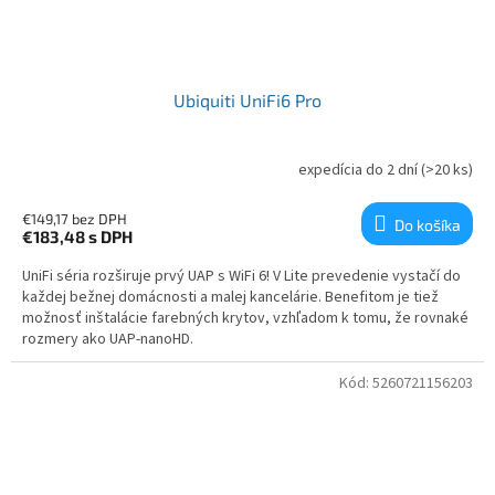
Ubiquiti UniFi6 Pro
expedícia do 2 dní
(>20 ks)
€149,17 bez DPH
Do košíka
€183,48
s DPH
UniFi séria rozširuje prvý UAP s WiFi 6! V Lite prevedenie vystačí do
každej bežnej domácnosti a malej kancelárie. Benefitom je tiež
možnosť inštalácie farebných krytov, vzhľadom k tomu, že rovnaké
rozmery ako UAP-nanoHD.
Kód:
5260721156203