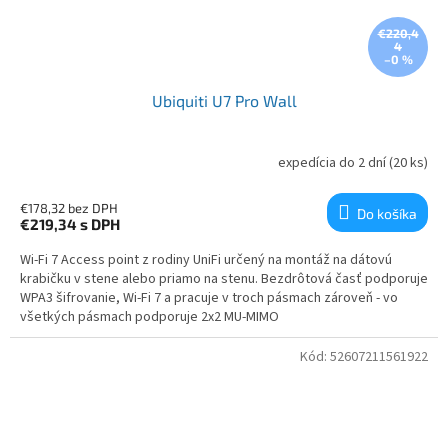
€220,4
4
–0 %
Ubiquiti U7 Pro Wall
expedícia do 2 dní
(20 ks)
€178,32 bez DPH
Do košíka
€219,34
s DPH
Wi-Fi 7 Access point z rodiny UniFi určený na montáž na dátovú
krabičku v stene alebo priamo na stenu. Bezdrôtová časť podporuje
WPA3 šifrovanie, Wi-Fi 7 a pracuje v troch pásmach zároveň - vo
všetkých pásmach podporuje 2x2 MU-MIMO
Kód:
52607211561922