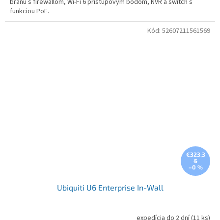
bránu s firewallom, Wi-Fi 6 prístupovým bodom, NVR a switch s
funkciou PoE.
Kód:
52607211561569
€323,3
5
–0 %
Ubiquiti U6 Enterprise In-Wall
expedícia do 2 dní
(11 ks)