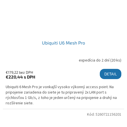
Ubiquiti U6 Mesh Pro
expedícia do 2 dní
(20 ks)
€179,22 bez DPH
DETAIL
€220,44
s DPH
Ubiquiti 6 Mesh Pro je vonkajší vysoko výkonný access point. Na
pripojenie zariadenia do siete je tu pripravený 2x LAN port s
rýchlosťou 1 Gb/s, z toho je jeden určený na pripojenie a druhý na
rozšírenie siete.
Kód:
5260721156201