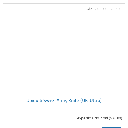
Kód:
52607211561921
Ubiquiti Swiss Army Knife (UK-Ultra)
expedícia do 2 dní
(>20 ks)