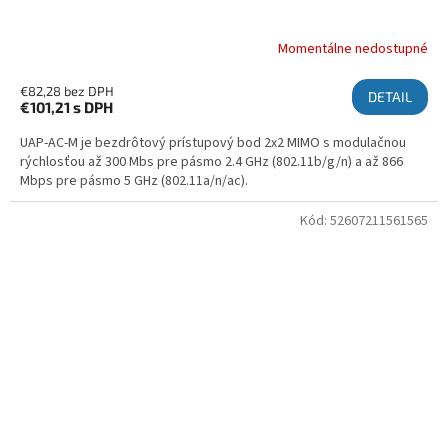
Momentálne nedostupné
€82,28 bez DPH
DETAIL
€101,21
s DPH
UAP-AC-M je bezdrôtový prístupový bod 2x2 MIMO s modulačnou
rýchlosťou až 300 Mbs pre pásmo 2.4 GHz (802.11b/g/n) a až 866
Mbps pre pásmo 5 GHz (802.11a/n/ac).
Kód:
52607211561565