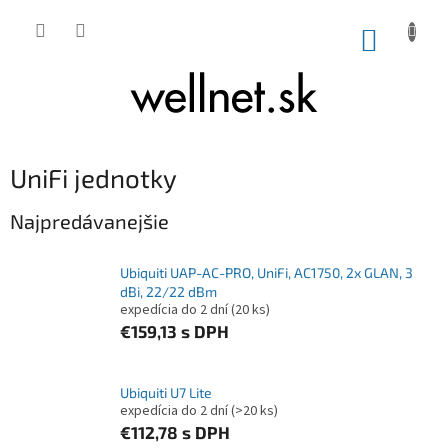
Prejsť na obsah
NÁKUP
UniFi jednotky
Najpredávanejšie
Ubiquiti UAP-AC-PRO, UniFi, AC1750, 2x GLAN, 3
dBi, 22/22 dBm
expedícia do 2 dní
(20 ks)
€159,13
s DPH
Ubiquiti U7 Lite
expedícia do 2 dní
(>20 ks)
€112,78
s DPH