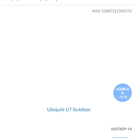
Kód:
52607211561573
€220,4
4
–0 %
Ubiquiti U7 Outdoor
opýtajte sa