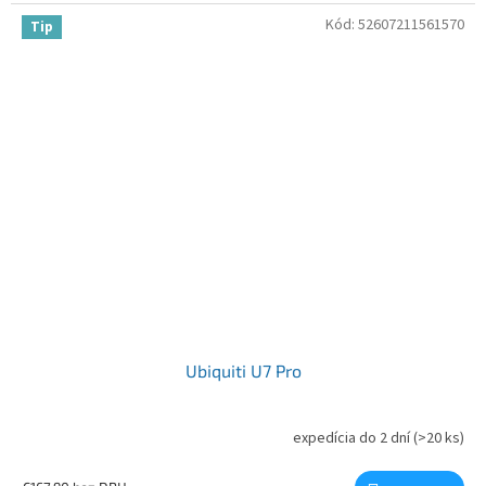
Kód:
52607211561570
Tip
Ubiquiti U7 Pro
expedícia do 2 dní
(>20 ks)