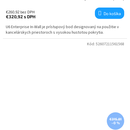
€260,92 bez DPH
Do košíka
€320,92
s DPH
U6 Enterprise In-Wall je prístupový bod designovaný na použitie v
kancelárskych priestoroch s vysokou hustotou pokrytia.
Kód:
52607211561568
€315,81
–0 %