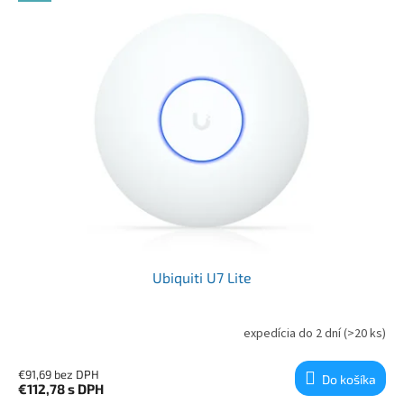
Ubiquiti U7 Lite
expedícia do 2 dní
(>20 ks)
€91,69 bez DPH
Do košíka
€112,78
s DPH