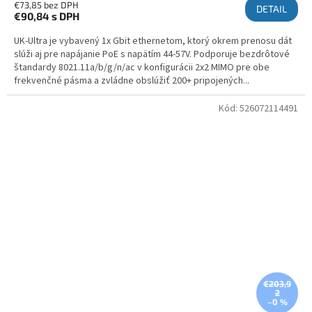
€73,85 bez DPH
DETAIL
€90,84
s DPH
UK-Ultra je vybavený 1x Gbit ethernetom, ktorý okrem prenosu dát
slúži aj pre napájanie PoE s napätím 44-57V. Podporuje bezdrôtové
štandardy 8021.11a/b/g/n/ac v konfigurácii 2x2 MIMO pre obe
frekvenčné pásma a zvládne obslúžiť 200+ pripojených...
Kód:
526072114491
€203,9
2
–0 %