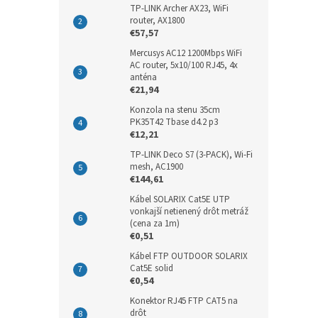
TP-LINK Archer AX23, WiFi
router, AX1800
€57,57
Mercusys AC12 1200Mbps WiFi
AC router, 5x10/100 RJ45, 4x
anténa
€21,94
Konzola na stenu 35cm
PK35T42 Tbase d4.2 p3
€12,21
TP-LINK Deco S7 (3-PACK), Wi-Fi
mesh, AC1900
€144,61
Kábel SOLARIX Cat5E UTP
vonkajší netienený drôt metráž
(cena za 1m)
€0,51
Kábel FTP OUTDOOR SOLARIX
Cat5E solid
€0,54
Konektor RJ45 FTP CAT5 na
drôt