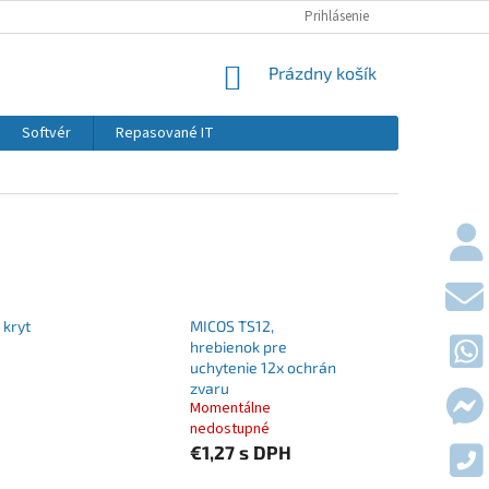
KONTAKTY
DOPRAVY A PLATBY
Prihlásenie
OBCHODNÉ PODMIE
NÁKUPNÝ KOŠÍK
Prázdny košík
Softvér
Repasované IT
 kryt
MICOS TS12,
hrebienok pre
uchytenie 12x ochrán
zvaru
Momentálne
nedostupné
€1,27
s DPH