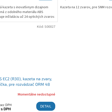
á kazeta s inovatívnym dizajnom
Kazeta na 12 zvarov, pre SNM roz
ná z odolného materiálu ABS
je inštaláciu až 24 optických zvarov.
Kód:
S00027
 EC2 (R30), kazeta na zvary,
íčka, pre rozvádzač ORM 48
Momentálne nedostupné
 bez DPH
DETAIL
2
s DPH