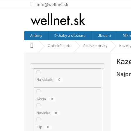
Prejsť na obsah
info@wellnet.sk
Antény
Držiaky a stožiare
Ubiquiti
Mikr
Domov
Optické siete
Pasívne prvky
Kazet
Bočný panel
Kaz
Najpr
Na sklade
0
Akcia
0
Novinka
0
Tip
0