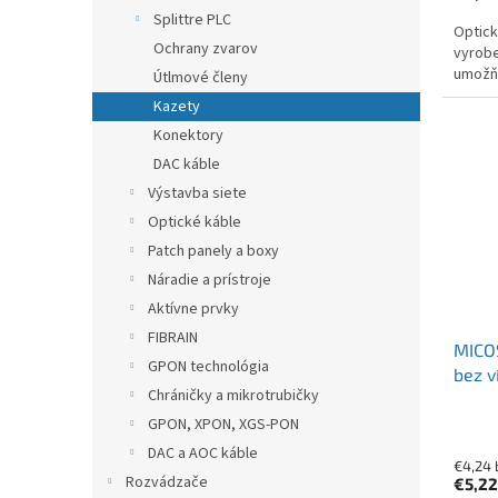
Splittre PLC
Optick
Ochrany zvarov
vyrobe
umožňu
Útlmové členy
Kazety
Konektory
DAC káble
Výstavba siete
Optické káble
Patch panely a boxy
Náradie a prístroje
Aktívne prvky
FIBRAIN
MICOS
GPON technológia
bez v
Chráničky a mikrotrubičky
GPON, XPON, XGS-PON
DAC a AOC káble
€4,24
Rozvádzače
€5,2