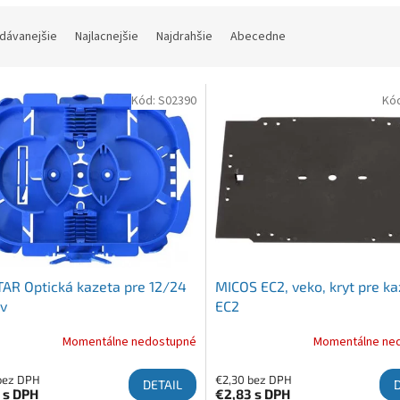
ie produktov
dávanejšie
Najlacnejšie
Najdrahšie
Abecedne
 produktov
Kód:
S02390
Kó
AR Optická kazeta pre 12/24
MICOS EC2, veko, kryt pre k
v
EC2
Momentálne nedostupné
Momentálne ne
bez DPH
€2,30 bez DPH
DETAIL
2
s DPH
€2,83
s DPH