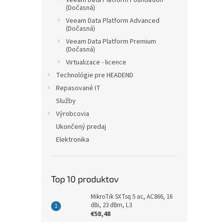
Veeam Data Platform Foundation
(Dočasná)
Veeam Data Platform Advanced
(Dočasná)
Veeam Data Platform Premium
(Dočasná)
Virtualizace - licence
Technológie pre HEADEND
Repasované IT
Služby
Výrobcovia
Ukončený predaj
Elektronika
Top 10 produktov
MikroTik SXTsq 5 ac, AC866, 16
dBi, 23 dBm, L3
€58,48