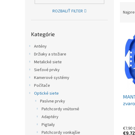
Raden
ROZBALIŤ FILTER
Najpre
Preskočiť kategórie
Výpis
Kategórie
Antény
Držiaky a stožiare
Metalické siete
Sieťové prvky
Kamerové systémy
Počítače
Optické siete
MANT
Pasívne prvky
zvaro
Patchcordy vnútorné
Adaptéry
Pigtaily
€7,90 
Patchcordy vonkajšie
€9,7