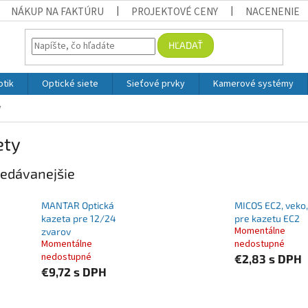
NÁKUP NA FAKTÚRU
PROJEKTOVÉ CENY
NACENENIE
HĽADAŤ
otik
Optické siete
Sieťové prvky
Kamerové systémy
y
ety
edávanejšie
MANTAR Optická
MICOS EC2, veko,
kazeta pre 12/24
pre kazetu EC2
Momentálne
zvarov
Momentálne
nedostupné
nedostupné
€2,83
s DPH
€9,72
s DPH