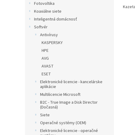
Fotovoltika
Kazeta
Koaxiálne siete
Inteligentná domácnosť
Softvér
Antivírusy
KASPERSKY
HPE
AVG
AVAST
ESET
Elektronické licencie - kancelárske
aplikácie
Multilicencie Microsoft
B2C - True Image a Disk Director
(Dočasná)
Siete
Operačné systémy (OEM)
Elektronické licencie - operačné