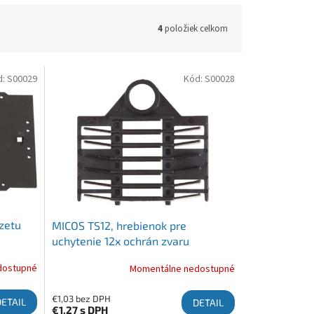
4
položiek celkom
d:
S00029
Kód:
S00028
azetu
MICOS TS12, hrebienok pre
uchytenie 12x ochrán zvaru
dostupné
Momentálne nedostupné
€1,03 bez DPH
DETAIL
DETAIL
€1,27
s DPH