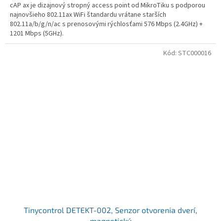
cAP ax je dizajnový stropný access point od MikroTiku s podporou
najnovšieho 802.11ax WiFi štandardu vrátane starších
802.11a/b/g/n/ac s prenosovými rýchlosťami 576 Mbps (2.4GHz) +
1201 Mbps (5GHz).
Kód:
STC000016
Tinycontrol DETEKT-002, Senzor otvorenia dverí,
magnetický