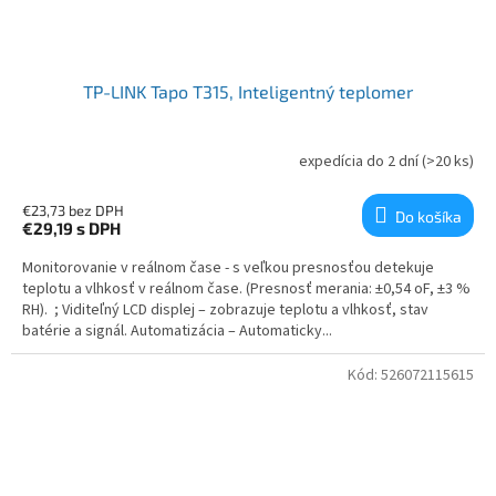
TP-LINK Tapo T315, Inteligentný teplomer
expedícia do 2 dní
(>20 ks)
€23,73 bez DPH
Do košíka
€29,19
s DPH
Monitorovanie v reálnom čase - s veľkou presnosťou detekuje
teplotu a vlhkosť v reálnom čase. (Presnosť merania: ±0,54 oF, ±3 %
RH). ; Viditeľný LCD displej – zobrazuje teplotu a vlhkosť, stav
batérie a signál. Automatizácia – Automaticky...
Kód:
526072115615