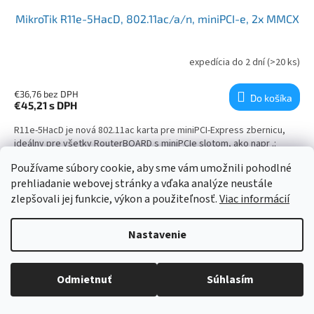
MikroTik R11e-5HacD, 802.11ac/a/n, miniPCI-e, 2x MMCX
expedícia do 2 dní
(>20 ks)
€36,76 bez DPH
Do košíka
€45,21
s DPH
R11e-5HacD je nová 802.11ac karta pre miniPCI-Express zbernicu,
ideálny pre všetky RouterBOARD s miniPCIe slotom, ako napr .:
RB953, RB912, RB922, RB800, alebo x86 zariadenie s RouterOS....
Používame súbory cookie, aby sme vám umožnili pohodlné
prehliadanie webovej stránky a vďaka analýze neustále
Kód:
52607204414
zlepšovali jej funkcie, výkon a použiteľnosť.
Viac informácií
Nastavenie
Odmietnuť
Súhlasím