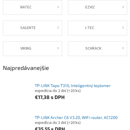
NATEC
EZVIZ
SALENTE
I-TEC
VIKING
SCHRACK
Najpredávanejšie
TP-LINK Tapo T310, Inteligentný teplomer
expedícia do 2 dní
(>20 ks)
€17,38
s DPH
TP-LINK Archer C6 V3.20, WiFi router, AC1200
expedícia do 2 dní
(>20 ks)
€35,55
s DPH