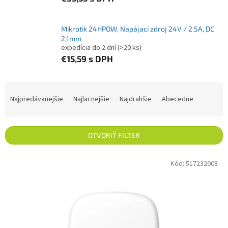
Mikrotik 24HPOW, Napájací zdroj 24V / 2.5A, DC
2,1mm
expedícia do 2 dní
(>20 ks)
€15,59
s DPH
Radenie produktov
Najpredávanejšie
Najlacnejšie
Najdrahšie
Abecedne
OTVORIŤ FILTER
Výpis produktov
Kód:
517232008