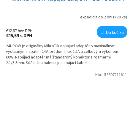
expedícia do 2 dní
(>20 ks)
€12,67 bez DPH
Do košíka
€15,59
s DPH
24HPOW je originálny MikroTik napájací adaptér s maximálnym
výstupným napätím 24V, prúdom max.2.5A a celkovým výkonom
60W. Napájací adaptér má štandardný konektor s rozmermi
2.1/5.5mm. Súčasťou balenia je napájací kábel.
Kód:
52607211811