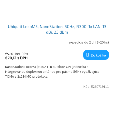
Ubiquiti LocoM5, NanoStation, 5GHz, N300, 1x LAN, 13
dBi, 23 dBm
expedícia do 2 dní
(>20 ks)
€57,01 bez DPH
Do košíka
€70,12
s DPH
NanoStation LocoM5 je 802.11n outdoor CPE jednotka s
integrovanou duplexnou anténou pre pásmo 5GHz využívajúca
TDMA a 2x2 MIMO protokoly.
Kód:
5260719111