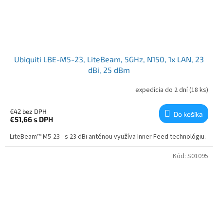
Ubiquiti LBE-M5-23, LiteBeam, 5GHz, N150, 1x LAN, 23
dBi, 25 dBm
expedícia do 2 dní
(18 ks)
€42 bez DPH
Do košíka
€51,66
s DPH
LiteBeam™ M5-23 - s 23 dBi anténou využíva Inner Feed technológiu.
Kód:
S01095