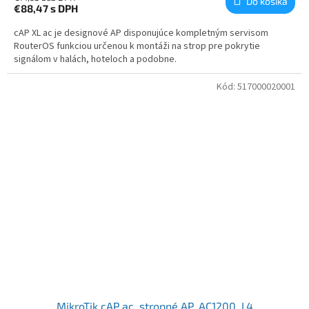
Do košíka
€88,47
s DPH
cAP XL ac je designové AP disponujúce kompletným servisom
RouterOS funkciou určenou k montáži na strop pre pokrytie
signálom v halách, hoteloch a podobne.
Kód:
517000020001
MikroTik cAP ac, stropné AP, AC1200, L4