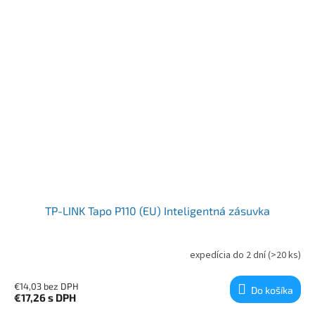
TP-LINK Tapo P110 (EU) Inteligentná zásuvka
expedícia do 2 dní
(>20 ks)
€14,03 bez DPH
Do košíka
€17,26
s DPH