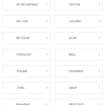
HP ENTERPRISE
TRITON
AB-COM
SOLARIX
NETGEAR
ACAR
SYNOLOGY
WELL
YEALINK
SIGNAMAX
ZYXEL
QNAP
MeanWell
MERCUSYS