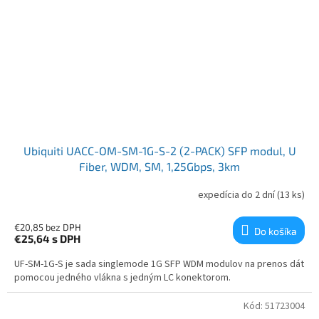
Ubiquiti UACC-OM-SM-1G-S-2 (2-PACK) SFP modul, U
Fiber, WDM, SM, 1,25Gbps, 3km
expedícia do 2 dní
(13 ks)
€20,85 bez DPH
Do košíka
€25,64
s DPH
UF-SM-1G-S je sada singlemode 1G SFP WDM modulov na prenos dát
pomocou jedného vlákna s jedným LC konektorom.
Kód:
51723004