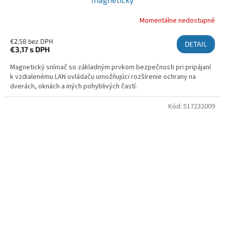
Momentálne nedostupné
€2,58 bez DPH
DETAIL
€3,17
s DPH
Magnetický snímač so základným prvkom bezpečnosti pri pripájaní
k vzdialenému LAN ovládaču umožňujúci rozšírenie ochrany na
dverách, oknách a iných pohyblivých častí.
Kód:
517232009