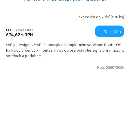
expedícia do 2 dní
(>20 ks)
€60,67 bez DPH
Do košíka
€74,62
s DPH
cAP je designové AP disponujúce kompletným servisom RouterOS
funkciou určenou k montáži na strop pre pokrytie signálom v halách,
hoteloch a podobne.
Kód:
526072026