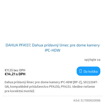
DAHUA PFA137, Dahua prídavný límec pre dome kamery
IPC-HDW
opýtajte sa
€11,55 bez DPH
Do košíka
€14,21
s DPH
Dahua prídavný límec pre dome kamery IPC-HDW [RP-Z], SD22204T-
GN, kompatibilné príslušenstvo PFA150, PFA151. Ideálne riešenie
pre korektnú montáž.
Kód:
517000020006