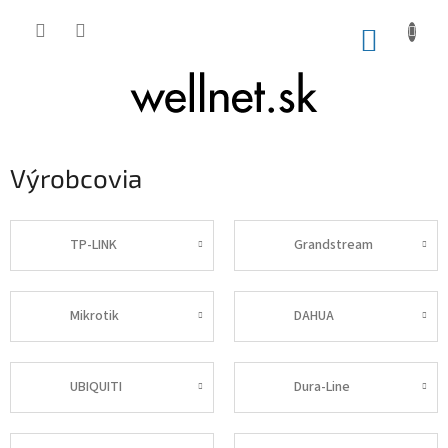
Prejsť na obsah
NÁKUP
Výrobcovia
TP-LINK
Grandstream
Mikrotik
DAHUA
UBIQUITI
Dura-Line