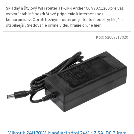
Skladný a štýlový WiFi router TP-LINK Archer C6 V3 AC1200 pre vás
vytvorí stabilné bezdrôtové pripojenie k internetu bez
kompromisov. Oproti bežným routerom je tento model rýchlejší a
stabilnejší . Sledovanie online videí, hranie online hier,...
Kód:
52607318020
Mikrotik 24HPOW, Napájací zdroj 24V / 2.5A, DC 2,1mm