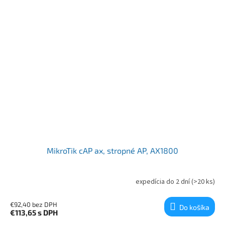
MikroTik cAP ax, stropné AP, AX1800
expedícia do 2 dní
(>20 ks)
€92,40 bez DPH
Do košíka
€113,65
s DPH