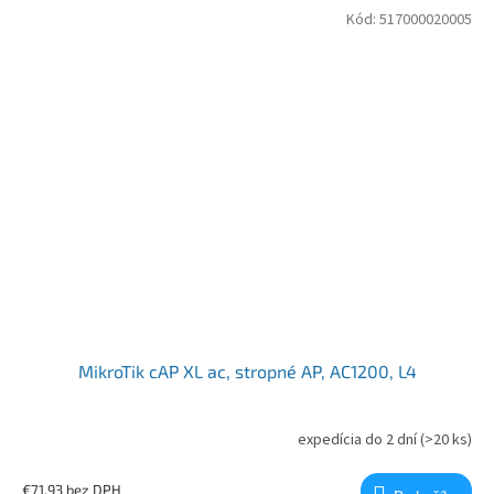
Kód:
517000020005
MikroTik cAP XL ac, stropné AP, AC1200, L4
expedícia do 2 dní
(>20 ks)
€71,93 bez DPH