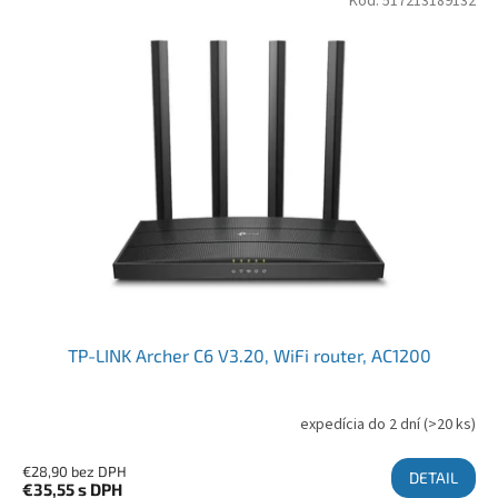
Kód:
517213189132
TP-LINK Archer C6 V3.20, WiFi router, AC1200
expedícia do 2 dní
(>20 ks)
Priemerné hodnotenie produktu je 5,0 z 5 hviezdičiek.
€28,90 bez DPH
DETAIL
€35,55
s DPH