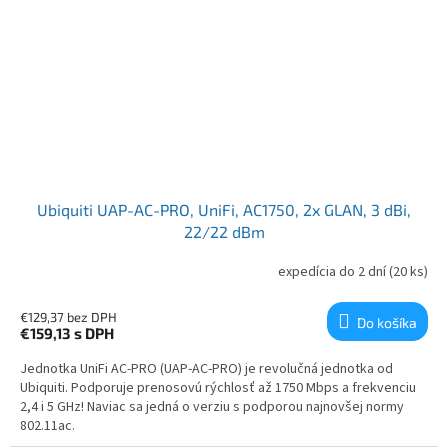
Ubiquiti UAP-AC-PRO, UniFi, AC1750, 2x GLAN, 3 dBi,
22/22 dBm
expedícia do 2 dní
(20 ks)
€129,37 bez DPH
Do košíka
€159,13
s DPH
Jednotka UniFi AC-PRO (UAP-AC-PRO) je revolučná jednotka od
Ubiquiti. Podporuje prenosovú rýchlosť až 1750 Mbps a frekvenciu
2,4 i 5 GHz! Naviac sa jedná o verziu s podporou najnovšej normy
802.11ac.