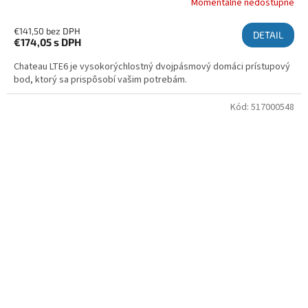
Momentálne nedostupné
€141,50 bez DPH
DETAIL
€174,05
s DPH
Chateau LTE6 je vysokorýchlostný dvojpásmový domáci prístupový
bod, ktorý sa prispôsobí vašim potrebám.
Kód:
517000548