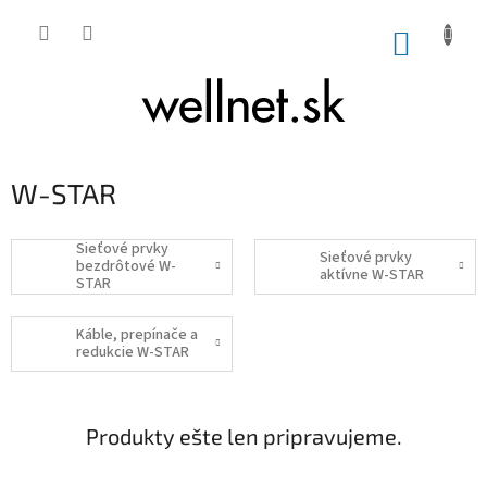
Prejsť na obsah
NÁKUP
W-STAR
Sieťové prvky
Sieťové prvky
bezdrôtové W-
aktívne W-STAR
STAR
Káble, prepínače a
redukcie W-STAR
Produkty ešte len pripravujeme.