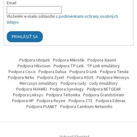
Email
Vložením e-mailu súhlasíte s
podmienkami ochrany osobných
údajov
PRIHLÁSIŤ SA
Podpora Ubiquiti
Podpora Mikrotik
Podpora Xiaomi
Podpora Hikvision
Podpora TP-Link
TP-Link emulátory
Podpora Cisco
Podpora Dahua
Podpora D-Link
Podpora Tenda
Podpora Netis
Podpora Zyxel
Podpora ASUS
Podpora Merusys
Mercusys simulátory
Podpora cudy
cudy emulátory
Podpora HUAWEI
Podpora Synology
Podpora NETGEAR
Podpora Linksys
Podpora Teltonika
Podpora Grandstream
Podpora HP
Podpora Reyee
Podpora ZTE
Podpora Edimax
Podpora PLANET
Podpora Cambium Networks