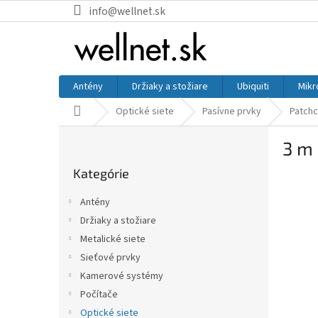
Prejsť na obsah
info@wellnet.sk
Antény
Držiaky a stožiare
Ubiquiti
Mikr
Domov
Optické siete
Pasívne prvky
Patchc
Bočný panel
3 m
Preskočiť kategórie
Kategórie
Antény
Držiaky a stožiare
Metalické siete
Sieťové prvky
Kamerové systémy
Počítače
Optické siete