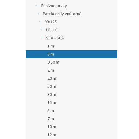
Pasívne prvky
Patchcordy vnútorné
09/125
LC - LC
SCA - SCA
1 m
3 m
0.50 m
2 m
20 m
50 m
30 m
15 m
5 m
7 m
10 m
12 m