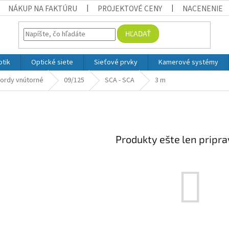
NÁKUP NA FAKTÚRU
PROJEKTOVÉ CENY
NACENENIE
HĽADAŤ
otik
Optické siete
Sieťové prvky
Kamerové systémy
ordy vnútorné
09/125
SCA - SCA
3 m
Produkty ešte len pripr