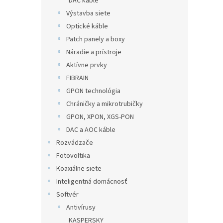
DAC káble
Výstavba siete
Optické káble
Patch panely a boxy
Náradie a prístroje
Aktívne prvky
FIBRAIN
GPON technológia
Chráničky a mikrotrubičky
GPON, XPON, XGS-PON
DAC a AOC káble
Rozvádzače
Fotovoltika
Koaxiálne siete
Inteligentná domácnosť
Softvér
Antivírusy
KASPERSKY