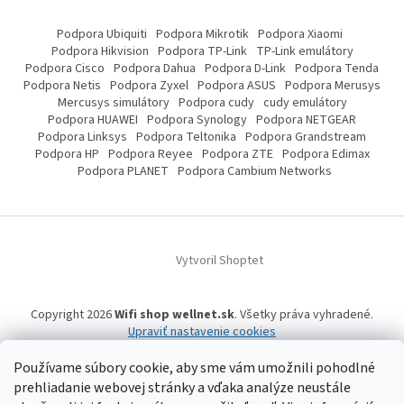
Podpora Ubiquiti
Podpora Mikrotik
Podpora Xiaomi
Podpora Hikvision
Podpora TP-Link
TP-Link emulátory
Podpora Cisco
Podpora Dahua
Podpora D-Link
Podpora Tenda
Podpora Netis
Podpora Zyxel
Podpora ASUS
Podpora Merusys
Mercusys simulátory
Podpora cudy
cudy emulátory
Podpora HUAWEI
Podpora Synology
Podpora NETGEAR
Podpora Linksys
Podpora Teltonika
Podpora Grandstream
Podpora HP
Podpora Reyee
Podpora ZTE
Podpora Edimax
Podpora PLANET
Podpora Cambium Networks
Vytvoril Shoptet
Copyright 2026
Wifi shop wellnet.sk
. Všetky práva vyhradené.
Upraviť nastavenie cookies
Používame súbory cookie, aby sme vám umožnili pohodlné
prehliadanie webovej stránky a vďaka analýze neustále
Wifi shop wellnet.sk prevádzkuje spoločnosť WELLNET, s.r.o.,
IČO: 36484610,