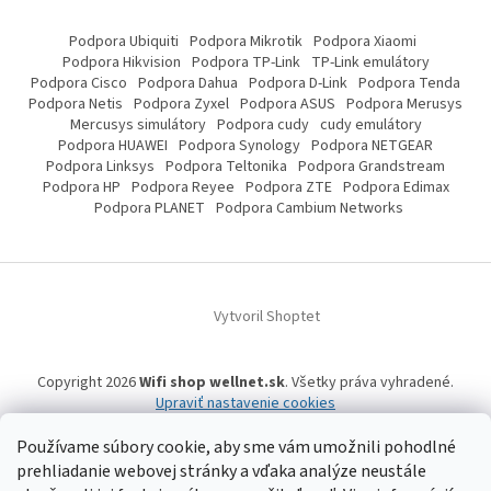
Podpora Ubiquiti
Podpora Mikrotik
Podpora Xiaomi
Podpora Hikvision
Podpora TP-Link
TP-Link emulátory
Podpora Cisco
Podpora Dahua
Podpora D-Link
Podpora Tenda
Podpora Netis
Podpora Zyxel
Podpora ASUS
Podpora Merusys
Mercusys simulátory
Podpora cudy
cudy emulátory
Podpora HUAWEI
Podpora Synology
Podpora NETGEAR
Podpora Linksys
Podpora Teltonika
Podpora Grandstream
Podpora HP
Podpora Reyee
Podpora ZTE
Podpora Edimax
Podpora PLANET
Podpora Cambium Networks
Vytvoril Shoptet
Copyright 2026
Wifi shop wellnet.sk
. Všetky práva vyhradené.
Upraviť nastavenie cookies
Používame súbory cookie, aby sme vám umožnili pohodlné
prehliadanie webovej stránky a vďaka analýze neustále
Wifi shop wellnet.sk prevádzkuje spoločnosť WELLNET, s.r.o.,
IČO: 36484610,