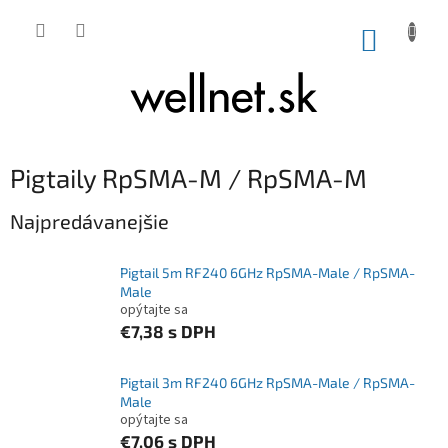
Prejsť na obsah
NÁKUP
Pigtaily RpSMA-M / RpSMA-M
Najpredávanejšie
Pigtail 5m RF240 6GHz RpSMA-Male / RpSMA-
Male
opýtajte sa
€7,38
s DPH
Pigtail 3m RF240 6GHz RpSMA-Male / RpSMA-
Male
opýtajte sa
€7,06
s DPH