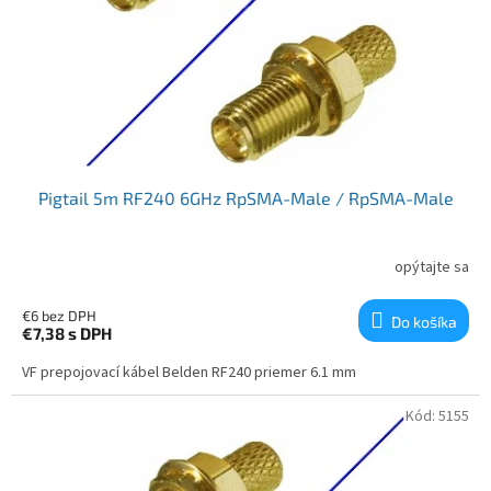
Pigtail 5m RF240 6GHz RpSMA-Male / RpSMA-Male
opýtajte sa
€6 bez DPH
Do košíka
€7,38
s DPH
VF prepojovací kábel Belden RF240 priemer 6.1 mm
Kód:
5155