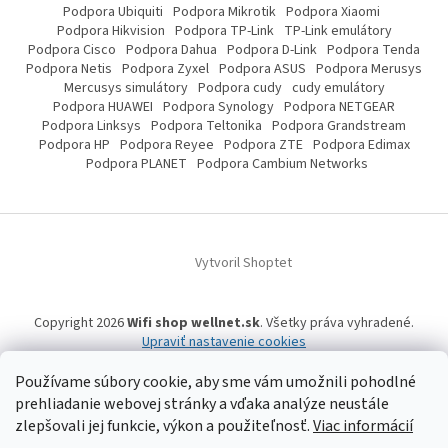
Podpora Ubiquiti
Podpora Mikrotik
Podpora Xiaomi
Podpora Hikvision
Podpora TP-Link
TP-Link emulátory
Podpora Cisco
Podpora Dahua
Podpora D-Link
Podpora Tenda
Podpora Netis
Podpora Zyxel
Podpora ASUS
Podpora Merusys
Mercusys simulátory
Podpora cudy
cudy emulátory
Podpora HUAWEI
Podpora Synology
Podpora NETGEAR
Podpora Linksys
Podpora Teltonika
Podpora Grandstream
Podpora HP
Podpora Reyee
Podpora ZTE
Podpora Edimax
Podpora PLANET
Podpora Cambium Networks
Vytvoril Shoptet
Copyright 2026
Wifi shop wellnet.sk
. Všetky práva vyhradené.
Upraviť nastavenie cookies
Používame súbory cookie, aby sme vám umožnili pohodlné
prehliadanie webovej stránky a vďaka analýze neustále
Wifi shop wellnet.sk prevádzkuje spoločnosť WELLNET, s.r.o.,
IČO: 36484610,
OR OS: Prešov odd. Sro 14019/P
, IČ DPH: SK2020015206 | Tel:
+421 905 269 141
zlepšovali jej funkcie, výkon a použiteľnosť.
Viac informácií
| WhatsApp, Signal, Telegram: +421 905 269 141 | Informácie o produktoch a