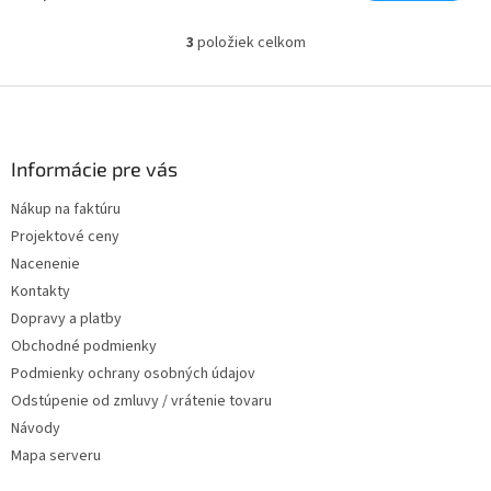
3
položiek celkom
Ovládacie prvky výpisu
Zápätie
Informácie pre vás
Nákup na faktúru
Projektové ceny
Nacenenie
Kontakty
Dopravy a platby
Obchodné podmienky
Podmienky ochrany osobných údajov
Odstúpenie od zmluvy / vrátenie tovaru
Návody
Mapa serveru