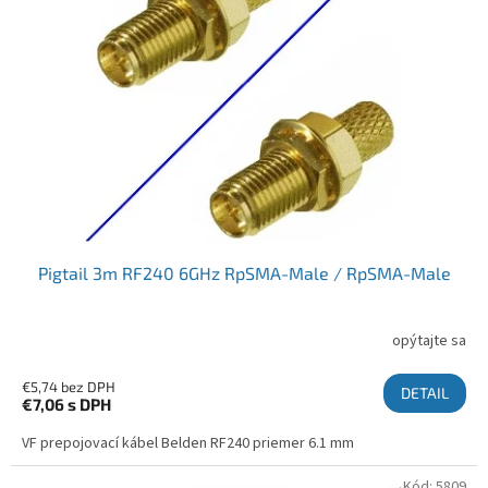
Pigtail 3m RF240 6GHz RpSMA-Male / RpSMA-Male
opýtajte sa
€5,74 bez DPH
DETAIL
€7,06
s DPH
VF prepojovací kábel Belden RF240 priemer 6.1 mm
Kód:
5809