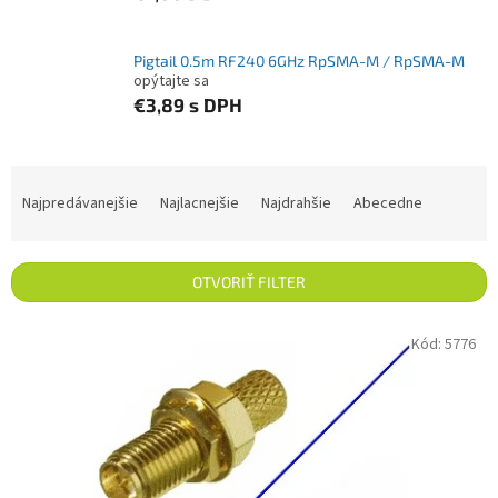
Pigtail 0.5m RF240 6GHz RpSMA-M / RpSMA-M
opýtajte sa
€3,89
s DPH
Radenie produktov
Najpredávanejšie
Najlacnejšie
Najdrahšie
Abecedne
OTVORIŤ FILTER
Výpis produktov
Kód:
5776