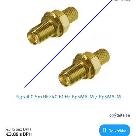
Pigtail 0.5m RF240 6GHz RpSMA-M / RpSMA-M
opýtajte sa
€3,16 bez DPH
Do košíka
€3,89
s DPH