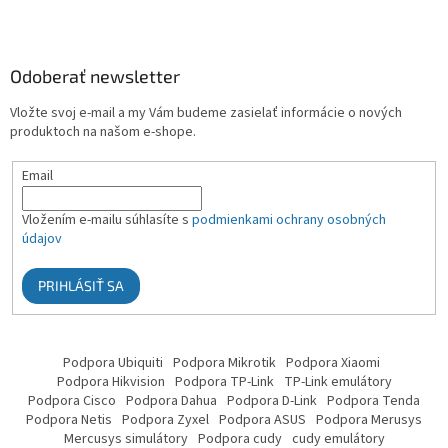
Odoberať newsletter
Vložte svoj e-mail a my Vám budeme zasielať informácie o nových
produktoch na našom e-shope.
Email
Vložením e-mailu súhlasíte s
podmienkami ochrany osobných
údajov
PRIHLÁSIŤ SA
Podpora Ubiquiti
Podpora Mikrotik
Podpora Xiaomi
Podpora Hikvision
Podpora TP-Link
TP-Link emulátory
Podpora Cisco
Podpora Dahua
Podpora D-Link
Podpora Tenda
Podpora Netis
Podpora Zyxel
Podpora ASUS
Podpora Merusys
Mercusys simulátory
Podpora cudy
cudy emulátory