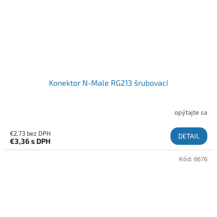
Konektor N-Male RG213 šrubovací
opýtajte sa
€2,73 bez DPH
DETAIL
€3,36
s DPH
Kód:
6676