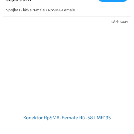
Spojka I - látka N-male / RpSMA-Female
Kód:
6449
Konektor RpSMA-Female RG-58 LMR195