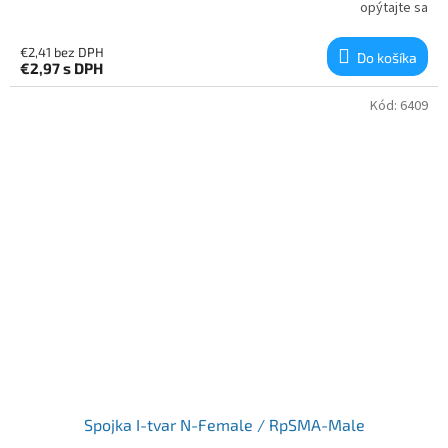
opýtajte sa
€2,41 bez DPH
Do košíka
€2,97
s DPH
Kód:
6409
Spojka I-tvar N-Female / RpSMA-Male