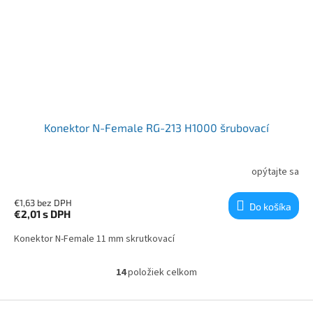
Konektor N-Female RG-213 H1000 šrubovací
opýtajte sa
€1,63 bez DPH
Do košíka
€2,01
s DPH
Konektor N-Female 11 mm skrutkovací
14
položiek celkom
Ovládacie prvky výpisu
Zápätie