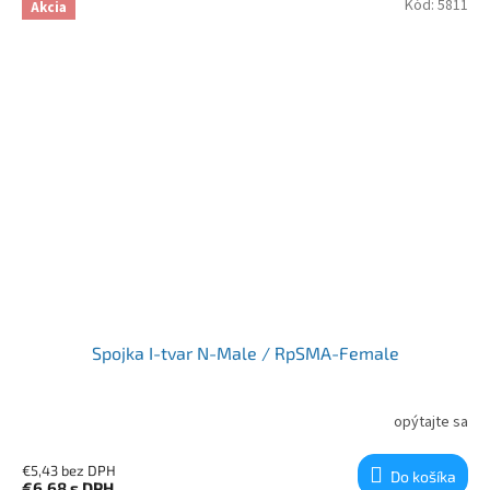
Kód:
5811
Akcia
Spojka I-tvar N-Male / RpSMA-Female
opýtajte sa
€5,43 bez DPH
Do košíka
€6,68
s DPH