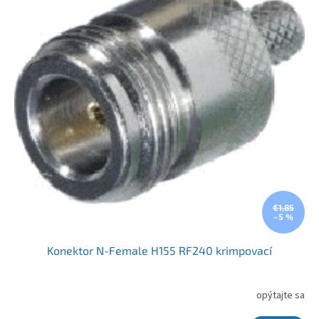
€1,85
–5 %
Konektor N-Female H155 RF240 krimpovací
opýtajte sa