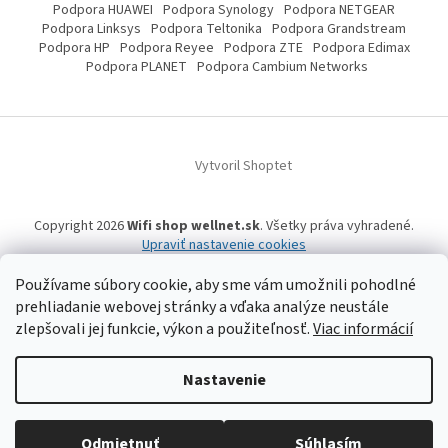
Podpora HUAWEI
Podpora Synology
Podpora NETGEAR
Podpora Linksys
Podpora Teltonika
Podpora Grandstream
Podpora HP
Podpora Reyee
Podpora ZTE
Podpora Edimax
Podpora PLANET
Podpora Cambium Networks
Vytvoril Shoptet
Copyright 2026
Wifi shop wellnet.sk
. Všetky práva vyhradené.
Upraviť nastavenie cookies
Používame súbory cookie, aby sme vám umožnili pohodlné
prehliadanie webovej stránky a vďaka analýze neustále
Wifi shop wellnet.sk prevádzkuje spoločnosť WELLNET, s.r.o.,
IČO: 36484610,
zlepšovali jej funkcie, výkon a použiteľnosť.
Viac informácií
OR OS: Prešov odd. Sro 14019/P
, IČ DPH: SK2020015206 | Tel:
+421 905 269 141
| WhatsApp, Signal, Telegram: +421 905 269 141 | Informácie o produktoch a
a ich dostupnosti, tu uvádzané, pochádzajú od tretích strán, mohli
vzniknúť automatizovaným strojovým prekladom a neprešli jazykovou
Nastavenie
úpravou. Spoločnosť WELLNET, s.r.o. preto nemôže niesť zodpovednosť za ich
úplnosť a aktuálnosť. | Registrované obchodné značky, vzory a názvy patria
ich vlastníkom. | © 2006-
2026 WELLNET, s.r.o. Všetky práva vyhradené.
Odmietnuť
Súhlasím