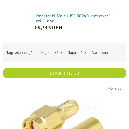
Konektor N-Male H155 RF240 krimpovací
opýtajte sa
€4,73
s DPH
Radenie produktov
Najpredávanejšie
Najlacnejšie
Najdrahšie
Abecedne
OTVORIŤ FILTER
Výpis produktov
Kód:
6336