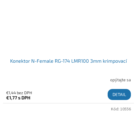
Konektor N-Female RG-174 LMR100 3mm krimpovací
opýtajte sa
€1,44 bez DPH
DETAIL
€1,77
s DPH
Kód:
10556