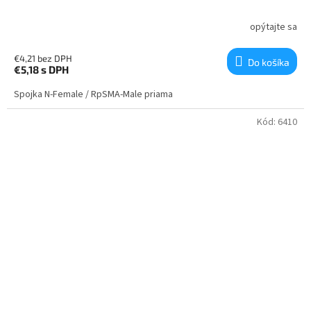
opýtajte sa
€4,21 bez DPH
Do košíka
€5,18
s DPH
Spojka N-Female / RpSMA-Male priama
Kód:
6410