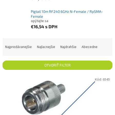
Pigtail 10m RF240 6GHz N-Female / RpSMA-
Female
opýtajte sa
€16,54
s DPH
Radenie produktov
Najpredávanejšie
Najlacnejšie
Najdrahšie
Abecedne
OTVORIŤ FILTER
Výpis produktov
Kód:
6545