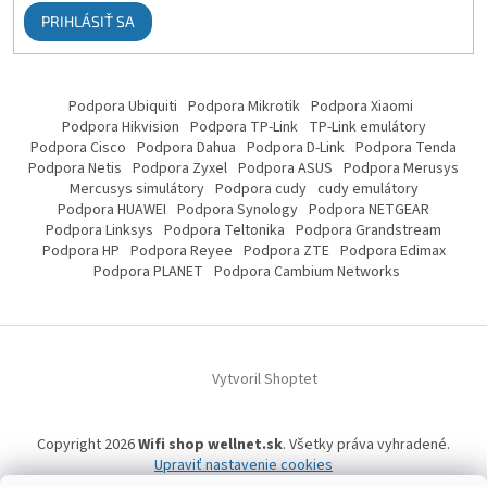
PRIHLÁSIŤ SA
Podpora Ubiquiti
Podpora Mikrotik
Podpora Xiaomi
Podpora Hikvision
Podpora TP-Link
TP-Link emulátory
Podpora Cisco
Podpora Dahua
Podpora D-Link
Podpora Tenda
Podpora Netis
Podpora Zyxel
Podpora ASUS
Podpora Merusys
Mercusys simulátory
Podpora cudy
cudy emulátory
Podpora HUAWEI
Podpora Synology
Podpora NETGEAR
Podpora Linksys
Podpora Teltonika
Podpora Grandstream
Podpora HP
Podpora Reyee
Podpora ZTE
Podpora Edimax
Podpora PLANET
Podpora Cambium Networks
Vytvoril Shoptet
Copyright 2026
Wifi shop wellnet.sk
. Všetky práva vyhradené.
Upraviť nastavenie cookies