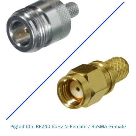
Pigtail 10m RF240 6GHz N-Female / RpSMA-Female