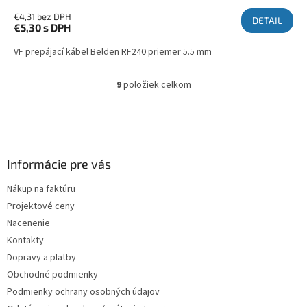
€4,31 bez DPH
DETAIL
€5,30
s DPH
VF prepájací kábel Belden RF240 priemer 5.5 mm
9
položiek celkom
Ovládacie prvky výpisu
Zápätie
Informácie pre vás
Nákup na faktúru
Projektové ceny
Nacenenie
Kontakty
Dopravy a platby
Obchodné podmienky
Podmienky ochrany osobných údajov