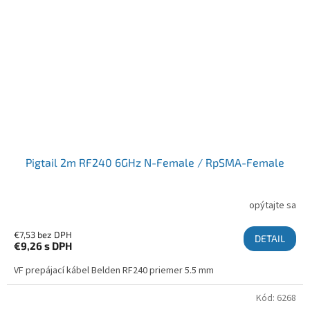
Pigtail 2m RF240 6GHz N-Female / RpSMA-Female
opýtajte sa
€7,53 bez DPH
DETAIL
€9,26
s DPH
VF prepájací kábel Belden RF240 priemer 5.5 mm
Kód:
6268