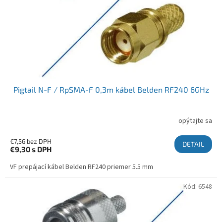
Pigtail N-F / RpSMA-F 0,3m kábel Belden RF240 6GHz
opýtajte sa
€7,56 bez DPH
DETAIL
€9,30
s DPH
VF prepájací kábel Belden RF240 priemer 5.5 mm
Kód:
6548