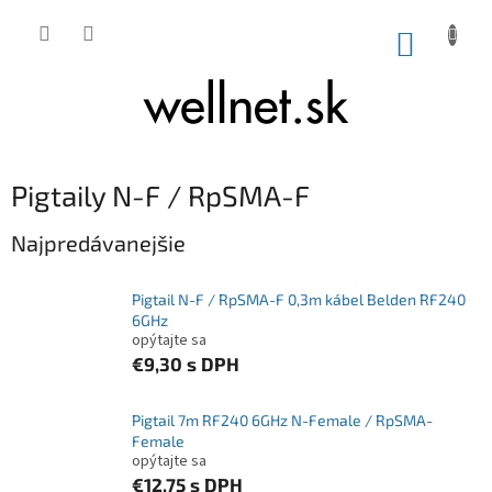
Prejsť na obsah
NÁKUP
Pigtaily N-F / RpSMA-F
Najpredávanejšie
Pigtail N-F / RpSMA-F 0,3m kábel Belden RF240
6GHz
opýtajte sa
€9,30
s DPH
Pigtail 7m RF240 6GHz N-Female / RpSMA-
Female
opýtajte sa
€12,75
s DPH