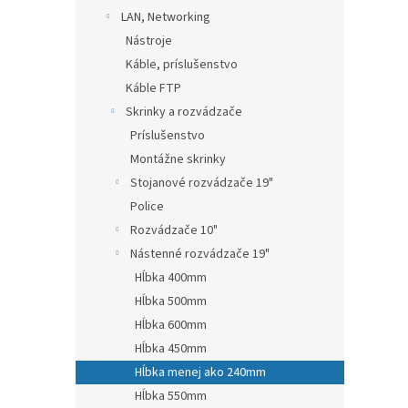
LAN, Networking
Nástroje
Káble, príslušenstvo
Káble FTP
Skrinky a rozvádzače
Príslušenstvo
Montážne skrinky
Stojanové rozvádzače 19"
Police
Rozvádzače 10"
Nástenné rozvádzače 19"
Hĺbka 400mm
Hĺbka 500mm
Hĺbka 600mm
Hĺbka 450mm
Hĺbka menej ako 240mm
Hĺbka 550mm