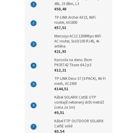
dBi, 23 dBm, L3
€58,48
TP-LINK Archer AX23, WiFi
router, AX1800
€57,53
Mercusys AC12 1200Mbps WiFi
AC router, 5x10/100 RJ45, 4x
anténa
€21,93
Konzola na stenu 35cm
PK35T42 Tbase d4.2 p3
€12,21
TP-LINK Deco S7 (3-PACK), Wi-Fi
mesh, AC1900
€144,51
Kábel SOLARIX Cat5E UTP
vonkajší netienený drôt metráž
(cena za 1m)
€0,51
Kábel FTP OUTDOOR SOLARIX
Cat5E solid
€0,54