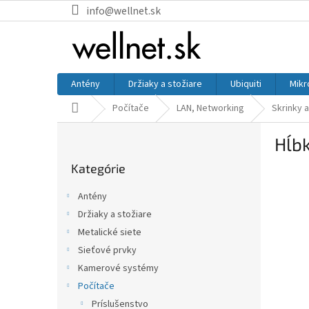
Prejsť na obsah
info@wellnet.sk
Antény
Držiaky a stožiare
Ubiquiti
Mikr
Domov
Počítače
LAN, Networking
Skrinky 
Bočný panel
Hĺb
Preskočiť kategórie
Kategórie
Antény
Držiaky a stožiare
Metalické siete
Sieťové prvky
Kamerové systémy
Počítače
Príslušenstvo