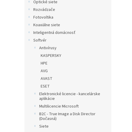
Optické siete
Rozvádzače
Fotovoltika
Koaxiálne siete
Inteligentná domácnosť
Softvér
Antivírusy
KASPERSKY
HPE
AVG
AVAST
ESET
Elektronické licencie - kancelárske
aplikácie
Multilicencie Microsoft
B2C - True Image a Disk Director
(Dočasná)
Siete