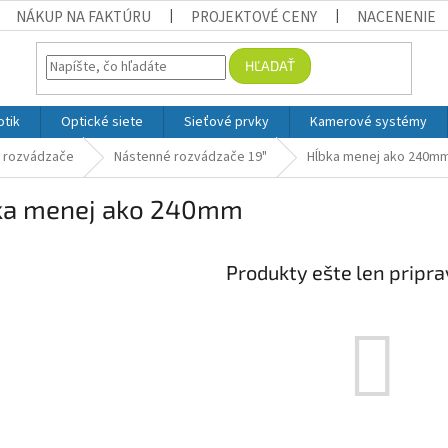
NÁKUP NA FAKTÚRU
PROJEKTOVÉ CENY
NACENENIE
HĽADAŤ
otik
Optické siete
Sieťové prvky
Kamerové systémy
a rozvádzače
Nástenné rozvádzače 19"
Hĺbka menej ako 240m
ka menej ako 240mm
Produkty ešte len pripr