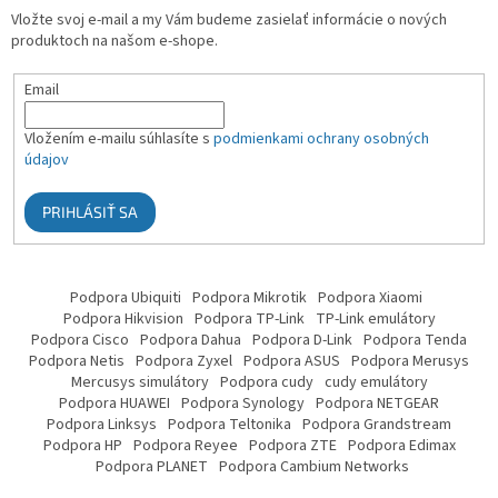
Vložte svoj e-mail a my Vám budeme zasielať informácie o nových
produktoch na našom e-shope.
Email
Vložením e-mailu súhlasíte s
podmienkami ochrany osobných
údajov
PRIHLÁSIŤ SA
Podpora Ubiquiti
Podpora Mikrotik
Podpora Xiaomi
Podpora Hikvision
Podpora TP-Link
TP-Link emulátory
Podpora Cisco
Podpora Dahua
Podpora D-Link
Podpora Tenda
Podpora Netis
Podpora Zyxel
Podpora ASUS
Podpora Merusys
Mercusys simulátory
Podpora cudy
cudy emulátory
Podpora HUAWEI
Podpora Synology
Podpora NETGEAR
Podpora Linksys
Podpora Teltonika
Podpora Grandstream
Podpora HP
Podpora Reyee
Podpora ZTE
Podpora Edimax
Podpora PLANET
Podpora Cambium Networks