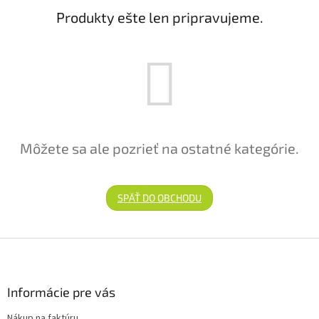
Produkty ešte len pripravujeme.
Môžete sa ale pozrieť na ostatné kategórie.
SPÄŤ DO OBCHODU
Zápätie
Informácie pre vás
Nákup na faktúru