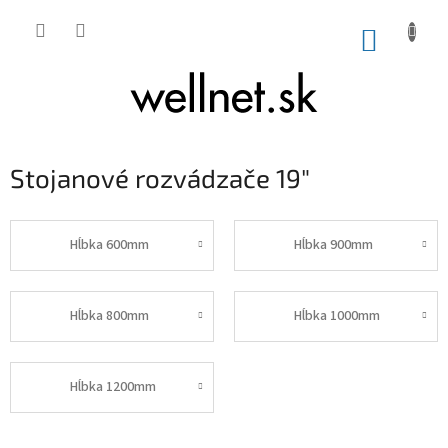
Prejsť na obsah
NÁKUP
Stojanové rozvádzače 19"
Hĺbka 600mm
Hĺbka 900mm
Hĺbka 800mm
Hĺbka 1000mm
Hĺbka 1200mm