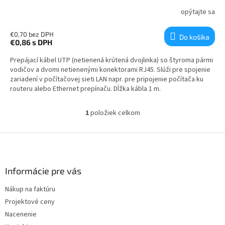
opýtajte sa
€0,70 bez DPH
Do košíka
€0,86
s DPH
Prepájací kábel UTP (netienená krútená dvojlinka) so štyroma pármi
vodičov a dvomi netienenými konektorami RJ45. Slúži pre spojenie
zariadení v počítačovej sieti LAN napr. pre pripojenie počítača ku
routeru alebo Ethernet prepínaču. Dĺžka kábla 1 m.
1
položiek celkom
Ovládacie prvky výpisu
Zápätie
Informácie pre vás
Nákup na faktúru
Projektové ceny
Nacenenie