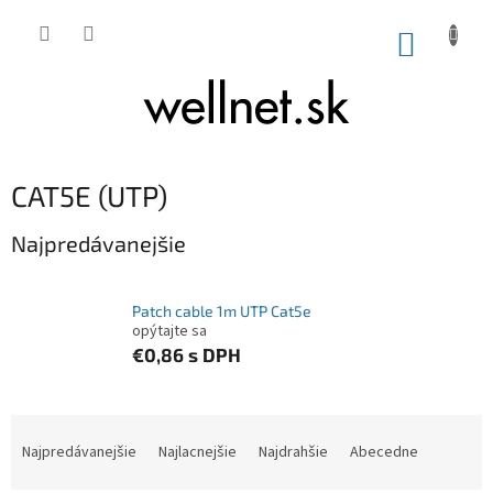
Prejsť na obsah
NÁKUP
CAT5E (UTP)
Najpredávanejšie
Patch cable 1m UTP Cat5e
opýtajte sa
€0,86
s DPH
Radenie produktov
Najpredávanejšie
Najlacnejšie
Najdrahšie
Abecedne