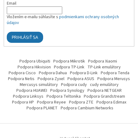
Email
Vložením e-mailu súhlasíte s
podmienkami ochrany osobných
údajov
PRIHLÁSIŤ SA
Podpora Ubiquiti
Podpora Mikrotik
Podpora Xiaomi
Podpora Hikvision
Podpora TP-Link
TP-Link emulátory
Podpora Cisco
Podpora Dahua
Podpora D-Link
Podpora Tenda
Podpora Netis
Podpora Zyxel
Podpora ASUS
Podpora Merusys
Mercusys simulátory
Podpora cudy
cudy emulátory
Podpora HUAWEI
Podpora Synology
Podpora NETGEAR
Podpora Linksys
Podpora Teltonika
Podpora Grandstream
Podpora HP
Podpora Reyee
Podpora ZTE
Podpora Edimax
Podpora PLANET
Podpora Cambium Networks