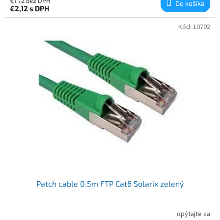
€1,72 bez DPH
Do košíka
€2,12
s DPH
Kód:
10702
Patch cable 0.5m FTP Cat6 Solarix zelený
opýtajte sa