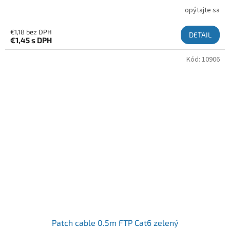
opýtajte sa
€1,18 bez DPH
DETAIL
€1,45
s DPH
Kód:
10906
Patch cable 0.5m FTP Cat6 zelený