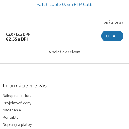
Patch cable 0.5m FTP Cat6
opýtajte sa
€2,07 bez DPH
DETAIL
€2,55
s DPH
5
položiek celkom
Ovládacie prvky výpisu
Zápätie
Informácie pre vás
Nákup na faktúru
Projektové ceny
Nacenenie
Kontakty
Dopravy a platby