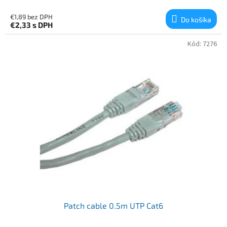
€1,89 bez DPH
Do košíka
€2,33
s DPH
Kód:
7276
Patch cable 0.5m UTP Cat6