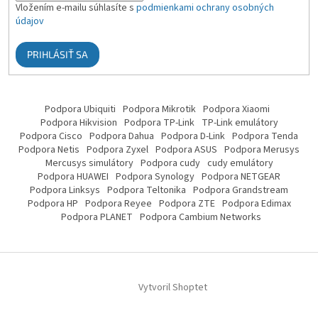
Vložením e-mailu súhlasíte s
podmienkami ochrany osobných
údajov
PRIHLÁSIŤ SA
Podpora Ubiquiti
Podpora Mikrotik
Podpora Xiaomi
Podpora Hikvision
Podpora TP-Link
TP-Link emulátory
Podpora Cisco
Podpora Dahua
Podpora D-Link
Podpora Tenda
Podpora Netis
Podpora Zyxel
Podpora ASUS
Podpora Merusys
Mercusys simulátory
Podpora cudy
cudy emulátory
Podpora HUAWEI
Podpora Synology
Podpora NETGEAR
Podpora Linksys
Podpora Teltonika
Podpora Grandstream
Podpora HP
Podpora Reyee
Podpora ZTE
Podpora Edimax
Podpora PLANET
Podpora Cambium Networks
Vytvoril Shoptet