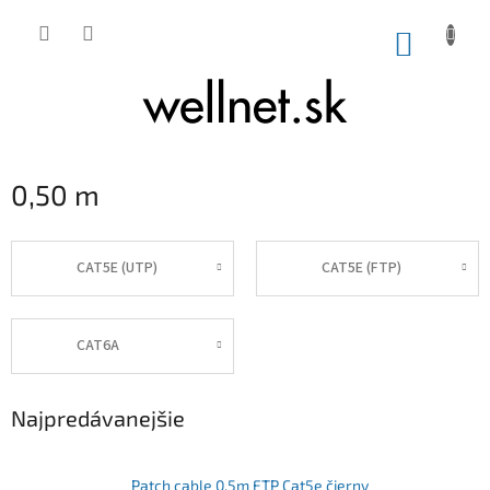
Prejsť na obsah
NÁKUP
0,50 m
CAT5E (UTP)
CAT5E (FTP)
CAT6A
Najpredávanejšie
Patch cable 0.5m FTP Cat5e čierny